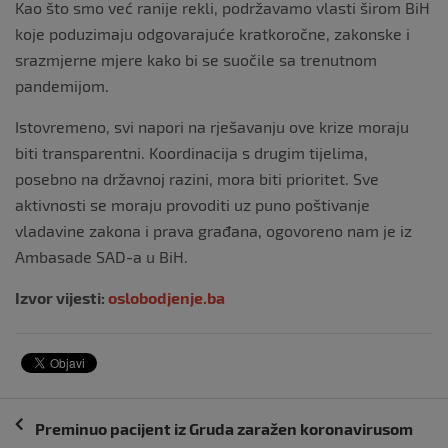
Kao što smo već ranije rekli, podržavamo vlasti širom BiH
koje poduzimaju odgovarajuće kratkoročne, zakonske i
srazmjerne mjere kako bi se suočile sa trenutnom
pandemijom.
Istovremeno, svi napori na rješavanju ove krize moraju
biti transparentni. Koordinacija s drugim tijelima,
posebno na državnoj razini, mora biti prioritet. Sve
aktivnosti se moraju provoditi uz puno poštivanje
vladavine zakona i prava građana, ogovoreno nam je iz
Ambasade SAD-a u BiH.
Izvor vijesti:
oslobodjenje.ba
Navigacija
Preminuo pacijent iz Gruda zaražen koronavirusom
objava