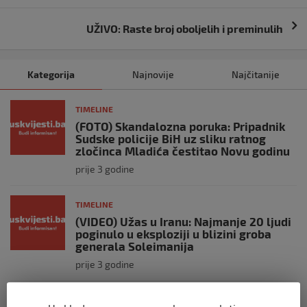
UŽIVO: Raste broj oboljelih i preminulih
Kategorija
Najnovije
Najčitanije
TIMELINE
(FOTO) Skandalozna poruka: Pripadnik
Sudske policije BiH uz sliku ratnog
zločinca Mladića čestitao Novu godinu
prije 3 godine
TIMELINE
(VIDEO) Užas u Iranu: Najmanje 20 ljudi
poginulo u eksploziji u blizini groba
generala Soleimanija
prije 3 godine
TIMELINE