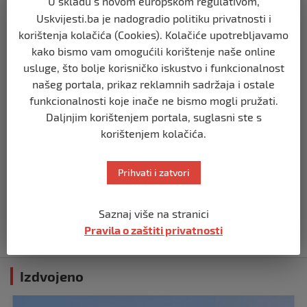
U skladu s novom europskom regulativom,
Staša Košarac na mukama: Evo šta su
Uskvijesti.ba je nadogradio politiku privatnosti i
mu uradili
korištenja kolačića (Cookies). Kolačiće upotrebljavamo
prije 3 godine
kako bismo vam omogućili korištenje naše online
usluge, što bolje korisničko iskustvo i funkcionalnost
TIMELINE
našeg portala, prikaz reklamnih sadržaja i ostale
Tužilaštvo BiH podiglo optužnicu protiv
funkcionalnosti koje inače ne bismo mogli pružati.
tri Srbina zbog ratnih zločina nad
Bošnjacima na području Vlasenice
Daljnjim korištenjem portala, suglasni ste s
korištenjem kolačića.
prije 3 godine
TIMELINE
Prihvati i zatvori
Bošnjaci u entitetu Rs: Od
konstitutivnog do neravnopravnog
naroda
Saznaj više na stranici
Pravila o zaštiti privatnosti
prije 3 godine
Izdvojeno