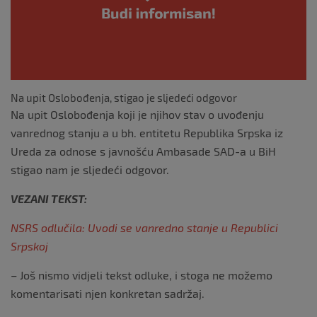
k
Na upit Oslobođenja, stigao je sljedeći odgovor
Na upit Oslobođenja koji je njihov stav o uvođenju
vanrednog stanju a u bh. entitetu Republika Srpska iz
Ureda za odnose s javnošću Ambasade SAD-a u BiH
stigao nam je sljedeći odgovor.
VEZANI TEKST:
NSRS odlučila: Uvodi se vanredno stanje u Republici
Srpskoj
– Još nismo vidjeli tekst odluke, i stoga ne možemo
komentarisati njen konkretan sadržaj.