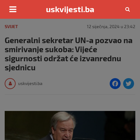
uskvijesti.ba
Skip
to
SVIJET
12 siječnja, 2024 u 23:42
content
Generalni sekretar UN-a pozvao na
smirivanje sukoba: Vijeće
sigurnosti održat će izvanrednu
sjednicu
F
T
uskvijesti.ba
a
c
i
e
e
b
o