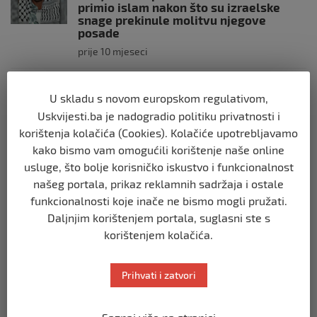
primio islam nakon što su izraelske
snage prekinule molitvu njegove
posade
prije 10 mjeseci
SVIJET
U skladu s novom europskom regulativom,
Brod “Mikeno” probio izraelsku blokadu
Uskvijesti.ba je nadogradio politiku privatnosti i
i uplovio u Gazu – kapetan iz Sarajeva
vijori zastavu BiH
korištenja kolačića (Cookies). Kolačiće upotrebljavamo
kako bismo vam omogućili korištenje naše online
prije 10 mjeseci
usluge, što bolje korisničko iskustvo i funkcionalnost
našeg portala, prikaz reklamnih sadržaja i ostale
SVIJET
funkcionalnosti koje inače ne bismo mogli pružati.
Opsadno stanje u Münchenu, odjeknulo
nekoliko eksplozija: Ima žrtava,
Daljnjim korištenjem portala, suglasni ste s
policijske snage na terenu
korištenjem kolačića.
prije 10 mjeseci
Prihvati i zatvori
SVIJET
Putin: Spremni smo vojno uzvratiti
Zapadu