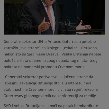
o
k
Generalni sekretar UN-a Antonio Guterres u petak je
zatražio „sve strane” da izbjegnu „eskalaciju” sukoba,
nakon što su Sjedinjene Države i Velika Britanija napale
položaje Huta u Jemenu zbog napada tog militantnog
pokreta na pomorski promet u Crvenom moru.
„Generalni sekretar poziva sve uključene strane da
izbjegnu eskalaciju situacije što je u interesu mira i
stabilnosti na Crvenom moru i u cijeloj regiji”, rekao je
Guterresov glasnogovornik na konferenciji za medije.
SAD i Velika Britanija su u noći na petak bombardirale