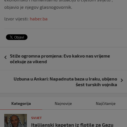
objavio je njegov glasnogovornik.
Izvor vijesti:
haber.ba
Navigacija
Stiže ogromna promjena: Evo kakvo nas vrijeme
objava
očekuje za vikend
Uzbuna u Ankari: Napadnuta baza u Iraku, ubijeno
šest turskih vojnika
Kategorija
Najnovije
Najčitanije
SVIJET
Italijanski kapetan iz flotile za Gazu