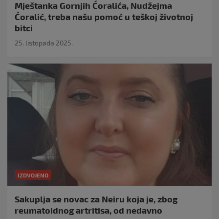
Mještanka Gornjih Ćoralića, Nudžejma
Ćoralić, treba našu pomoć u teškoj životnoj
bitci
25. listopada 2025.
IZDVOJENO
Sakuplja se novac za Neiru koja je, zbog
reumatoidnog artritisa, od nedavno