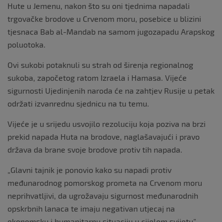
Hute u Jemenu, nakon što su oni tjednima napadali
trgovačke brodove u Crvenom moru, posebice u blizini
tjesnaca Bab al-Mandab na samom jugozapadu Arapskog
poluotoka.
Ovi sukobi potaknuli su strah od širenja regionalnog
sukoba, započetog ratom Izraela i Hamasa. Vijeće
sigurnosti Ujedinjenih naroda će na zahtjev Rusije u petak
održati izvanrednu sjednicu na tu temu.
Vijeće je u srijedu usvojilo rezoluciju koja poziva na brzi
prekid napada Huta na brodove, naglašavajući i pravo
država da brane svoje brodove protiv tih napada.
„Glavni tajnik je ponovio kako su napadi protiv
međunarodnog pomorskog prometa na Crvenom moru
neprihvatljivi, da ugrožavaju sigurnost međunarodnih
opskrbnih lanaca te imaju negativan utjecaj na
ekonomsku i humanitarnu situaciju u cijelom svijetu”,