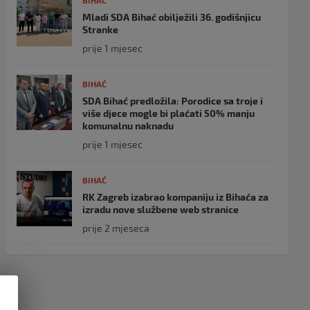
BIHAĆ
Mladi SDA Bihać obilježili 36. godišnjicu
Stranke
prije 1 mjesec
BIHAĆ
SDA Bihać predložila: Porodice sa troje i
više djece mogle bi plaćati 50% manju
komunalnu naknadu
prije 1 mjesec
BIHAĆ
RK Zagreb izabrao kompaniju iz Bihaća za
izradu nove službene web stranice
prije 2 mjeseca