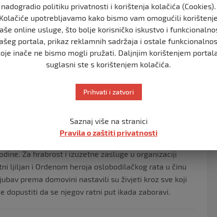
nadogradio politiku privatnosti i korištenja kolačića (Cookies).
Kolačiće upotrebljavamo kako bismo vam omogućili korištenj
orcima oslobađa prvu teritoriju u BiH, Bugar, izlazi na
aše online usluge, što bolje korisničko iskustvo i funkcionalno
e zadržana do kraja rata. Prva je ovo teritorija, koju je
ašeg portala, prikaz reklamnih sadržaja i ostale funkcionalnos
koje inače ne bismo mogli pružati. Daljnjim korištenjem portala
atou i drugih linija oko Bihaća, briljantna akcija
suglasni ste s korištenjem kolačića.
ijenjena su tada dva neprijateljska topa, kojima je
Prihvati i zatvori
aca. Poginuo je na borbenoom zadatku na Grabežu, kada je
Saznaj više na stranici
da poskida mine, koje je postavio duž neprijateljske
Pravila o zaštiti privatnosti
dine. Za hrabrost i izuzetne zasluge u organizaciji
i ljiljan i Ordenom heroja oslobodilačkog rata u činu
jubav prema domovini nastavili su živjeti kroz sve koji
e dopustiti da se njegov ratni put ikada zaboravi.