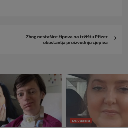
Zbog nestašice čipova na tržištu Pfizer
obustavlja proizvodnju cjepiva
IZDVOJENO