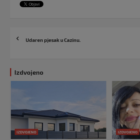
Navigacija
Udaren pjesak u Cazinu.
objava
Izdvojeno
IZDVOJENO
IZDVOJENO