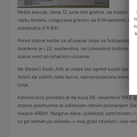
Nešto kasnije, dana 12. juna iste godine, sa svojim sab
n
rijeku Koranu i osigurava granicu sa R Hrvatskom, koja j
n
oslobodila A R BiH.
Pored stalne borbe za očuvanje linija na Srbljanskom pl
izvedena je i 22. septembra, na Lohovskim brdima. Zapl
sijana smrt po bihaćkim ulicama.
Ne štedeći život, Adil je uvijek bio ispred svojih bor
želeći da zaštiti naše borce, samoinicijativno krenuo 
linije.
Adilovo srce prestalo je da kuca 28. novembra 1992. go
otpora posthumno je odlikovan ratnim priznanjem Zlatn
majora ARBiH. Njegova djela, ljudskost, patriotizam i l
su ga odmah po dolasku u ovaj grad zavoljeli i koji neć