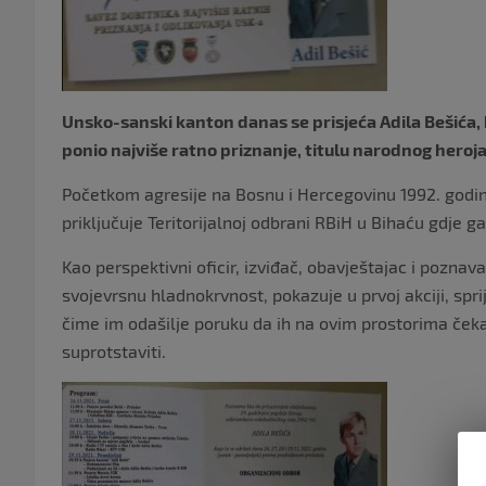
Unsko-sanski kanton danas se prisjeća Adila Bešića, ko
ponio najviše ratno priznanje, titulu narodnog heroja
Početkom agresije na Bosnu i Hercegovinu 1992. godine
priključuje Teritorijalnoj odbrani RBiH u Bihaću gdje
Kao perspektivni oficir, izviđač, obavještajac i poznava
svojevrsnu hladnokrvnost, pokazuje u prvoj akciji, spr
čime im odašilje poruku da ih na ovim prostorima čekaj
suprotstaviti.