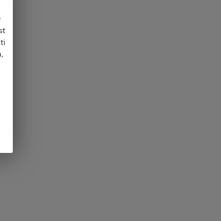
e
st
ti
,