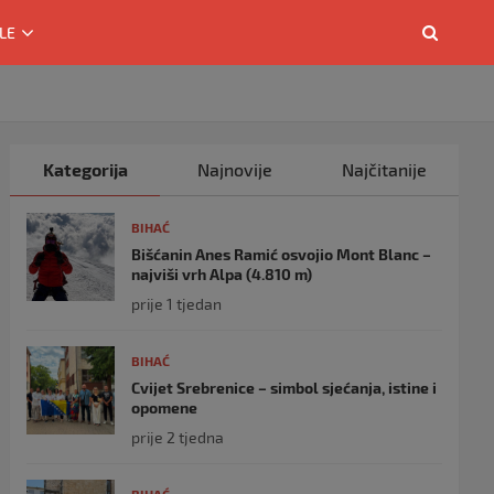
LE
Kategorija
Najnovije
Najčitanije
BIHAĆ
Bišćanin Anes Ramić osvojio Mont Blanc –
najviši vrh Alpa (4.810 m)
prije 1 tjedan
BIHAĆ
Cvijet Srebrenice – simbol sjećanja, istine i
opomene
prije 2 tjedna