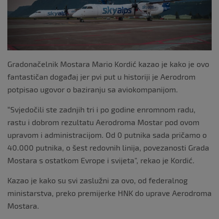
o
k
Gradonačelnik Mostara Mario Kordić kazao je kako je ovo
fantastičan događaj jer pvi put u historiji je Aerodrom
potpisao ugovor o baziranju sa aviokompanijom.
“Svjedočili ste zadnjih tri i po godine enromnom radu,
rastu i dobrom rezultatu Aerodroma Mostar pod ovom
upravom i administracijom. Od 0 putnika sada pričamo o
40.000 putnika, o šest redovnih linija, povezanosti Grada
Mostara s ostatkom Evrope i svijeta”, rekao je Kordić.
Kazao je kako su svi zaslužni za ovo, od federalnog
ministarstva, preko premijerke HNK do uprave Aerodroma
Mostara.