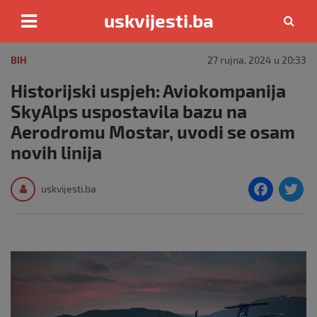
uskvijesti.ba
Skip
to
BIH
27 rujna, 2024 u 20:33
content
Historijski uspjeh: Aviokompanija
SkyAlps uspostavila bazu na
Aerodromu Mostar, uvodi se osam
novih linija
F
T
uskvijesti.ba
a
c
i
e
e
b
o