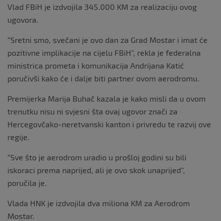
Vlad FBiH je izdvojila 345.000 KM za realizaciju ovog
ugovora.
“Sretni smo, svečani je ovo dan za Grad Mostar i imat će
pozitivne implikacije na cijelu FBiH”, rekla je federalna
ministrica prometa i komunikacija Andrijana Katić
poručivši kako će i dalje biti partner ovom aerodromu.
Premijerka Marija Buhač kazala je kako misli da u ovom
trenutku nisu ni svjesni šta ovaj ugovor znači za
Hercegovčako-neretvanski kanton i privredu te razvij ove
regije.
“Sve što je aerodrom uradio u prošloj godini su bili
iskoraci prema naprijed, ali je ovo skok unaprijed”,
poručila je.
Vlada HNK je izdvojila dva miliona KM za Aerodrom
Mostar.