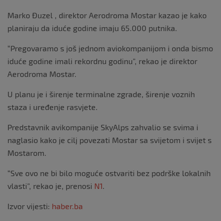
Marko Đuzel , direktor Aerodroma Mostar kazao je kako
planiraju da iduće godine imaju 65.000 putnika.
“Pregovaramo s još jednom aviokompanijom i onda bismo
iduće godine imali rekordnu godinu”, rekao je direktor
Aerodroma Mostar.
U planu je i širenje terminalne zgrade, širenje voznih
staza i uređenje rasvjete.
Predstavnik avikompanije SkyAlps zahvalio se svima i
naglasio kako je cilj povezati Mostar sa svijetom i svijet s
Mostarom.
“Sve ovo ne bi bilo moguće ostvariti bez podrške lokalnih
vlasti”, rekao je, prenosi
N1
.
Izvor vijesti:
haber.ba