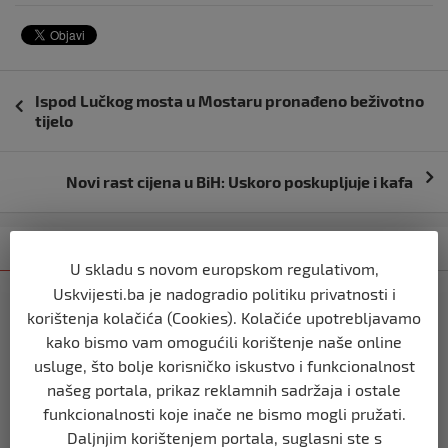
Navigacija
Ispod Lučkog mosta u Mostaru pronađeno beživotno
objava
tijelo
Novi rast cijena u BiH: Uskoro poskupljuje i kafa
Kategorija
Najnovije
Najčitanije
U skladu s novom europskom regulativom,
Uskvijesti.ba je nadogradio politiku privatnosti i
BIH
korištenja kolačića (Cookies). Kolačiće upotrebljavamo
Ravnopravnost da — politička
kako bismo vam omogućili korištenje naše online
manipulacija ne
usluge, što bolje korisničko iskustvo i funkcionalnost
prije 2 mjeseca
našeg portala, prikaz reklamnih sadržaja i ostale
funkcionalnosti koje inače ne bismo mogli pružati.
BIH
Daljnjim korištenjem portala, suglasni ste s
Postoje razne špekulacije oko ukidanja