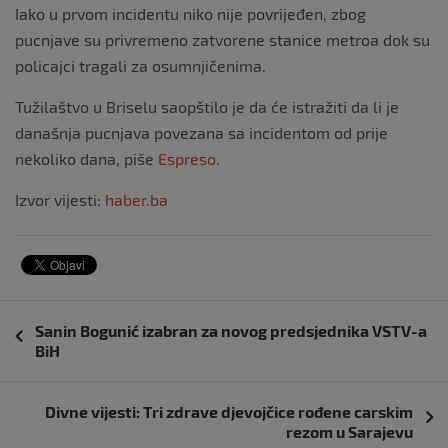
Iako u prvom incidentu niko nije povrijeđen, zbog
pucnjave su privremeno zatvorene stanice metroa dok su
policajci tragali za osumnjičenima.
Tužilaštvo u Briselu saopštilo je da će istražiti da li je
današnja pucnjava povezana sa incidentom od prije
nekoliko dana, piše
Espreso
.
Izvor vijesti:
haber.ba
Navigacija
Sanin Bogunić izabran za novog predsjednika VSTV-a
objava
BiH
Divne vijesti: Tri zdrave djevojčice rođene carskim
rezom u Sarajevu