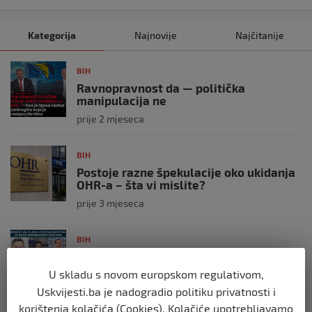
Kategorija
Najnovije
Najčitanije
BIH
Ravnopravnost da — politička
manipulacija ne
prije 2 mjeseca
BIH
Postoje razne špekulacije oko ukidanja
OHR-a – šta vi mislite?
prije 3 mjeseca
BIH
Zašto Bakir Izetbegović trenutno ima
najveće šanse za povratak u
U skladu s novom europskom regulativom,
Predsjedništvo BiH
Uskvijesti.ba je nadogradio politiku privatnosti i
prije 3 mjeseca
korištenja kolačića (Cookies). Kolačiće upotrebljavamo