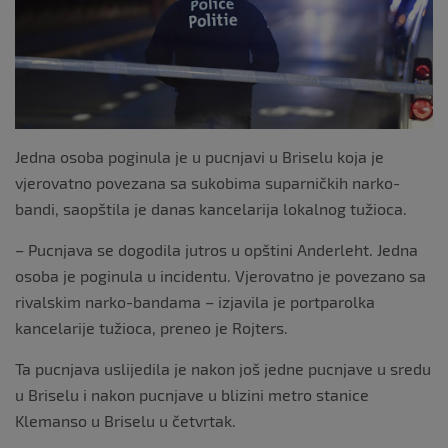
k
Jedna osoba poginula je u pucnjavi u Briselu koja je
vjerovatno povezana sa sukobima suparničkih narko-
bandi, saopštila je danas kancelarija lokalnog tužioca.
– Pucnjava se dogodila jutros u opštini Anderleht. Jedna
osoba je poginula u incidentu. Vjerovatno je povezano sa
rivalskim narko-bandama – izjavila je portparolka
kancelarije tužioca, preneo je Rojters.
Ta pucnjava uslijedila je nakon još jedne pucnjave u sredu
u Briselu i nakon pucnjave u blizini metro stanice
Klemanso u Briselu u četvrtak.