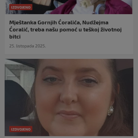
IZDVOJENO
Mještanka Gornjih Ćoralića, Nudžejma
Ćoralić, treba našu pomoć u teškoj životnoj
bitci
25. listopada 2025.
IZDVOJENO