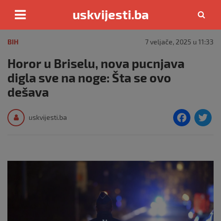
uskvijesti.ba
Skip
to
BIH
7 veljače, 2025 u 11:33
content
Horor u Briselu, nova pucnjava
digla sve na noge: Šta se ovo
dešava
F
T
uskvijesti.ba
a
c
i
e
e
b
o
o