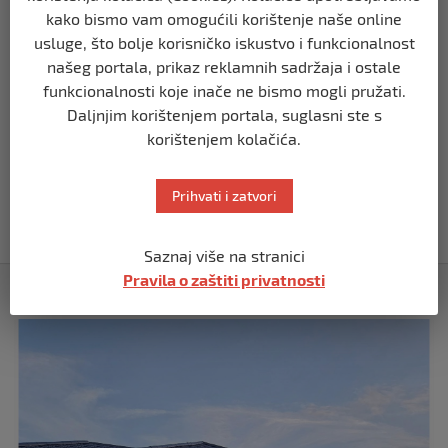
kako bismo vam omogućili korištenje naše online
BIH
usluge, što bolje korisničko iskustvo i funkcionalnost
Demantij Federalnog ministarstva
našeg portala, prikaz reklamnih sadržaja i ostale
unutrašnjih poslova
funkcionalnosti koje inače ne bismo mogli pružati.
prije 5 mjeseci
Daljnjim korištenjem portala, suglasni ste s
korištenjem kolačića.
BIH
Akcija SIPA-e: Pretresaju se stambeni i
Prihvati i zatvori
pomoćni objekti
prije 5 mjeseci
Saznaj više na stranici
Pravila o zaštiti privatnosti
Izdvojeno