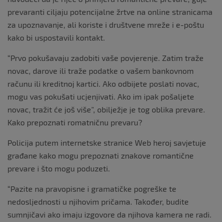
prevaranti ciljaju potencijalne žrtve na online stranicama
za upoznavanje, ali koriste i društvene mreže i e-poštu
kako bi uspostavili kontakt.
“Prvo pokušavaju zadobiti vaše povjerenje. Zatim traže
novac, darove ili traže podatke o vašem bankovnom
računu ili kreditnoj kartici. Ako odbijete poslati novac,
mogu vas pokušati ucjenjivati. Ako im ipak pošaljete
novac, tražit će još više”, obilježje je tog oblika prevare.
Kako prepoznati romatničnu prevaru?
Policija putem internetske stranice Web heroj savjetuje
građane kako mogu prepoznati znakove romantične
prevare i što mogu poduzeti.
“Pazite na pravopisne i gramatičke pogreške te
nedosljednosti u njihovim pričama. Također, budite
sumnjičavi ako imaju izgovore da njihova kamera ne radi.