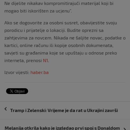
Ne dijelite nikakav kompromitirajući materijal koji bi
mogao biti iskorišten za ucjenu”.
Ako se dogovorite za osobni susret, obavijestite svoju
porodicu i prijatelje o lokaciji. Budite oprezni sa
zahtjevima za novcem. Nikada ne šaljite novac, podatke o
kartici, online računu ili kopije osobnih dokumenata,
savjeti su građanima koje se upuštaju u odnose preko
interneta, prenosi
N1
.
Izvor vijesti:
haber.ba
Navigacija
Tramp i Zelenski: Vrijeme je da rat u Ukrajini završi
objava
Melanija otkrila kako je izgledao prvi spoj s Donaldom