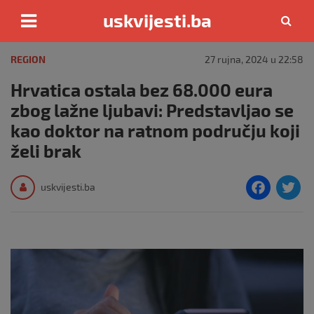
uskvijesti.ba
Skip
to
REGION
27 rujna, 2024 u 22:58
content
Hrvatica ostala bez 68.000 eura
zbog lažne ljubavi: Predstavljao se
kao doktor na ratnom području koji
želi brak
F
T
uskvijesti.ba
a
c
i
e
e
b
o