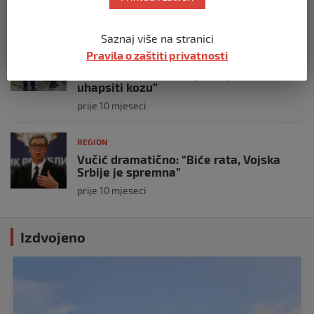
prije 10 mjeseci
Saznaj više na stranici
REGION
Pravila o zaštiti privatnosti
Koza ogrebala dijete u zoološkom vrtu,
roditelji zvali hitnu i policiju: “Došli su
uhapsiti kozu”
prije 10 mjeseci
REGION
Vučić dramatično: “Biće rata, Vojska
Srbije je spremna”
prije 10 mjeseci
Izdvojeno