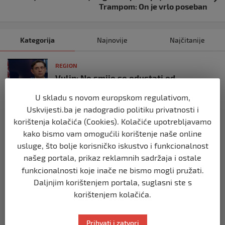
Trampom: On je vrlo poseban
Kategorija
Najnovije
Najčitanije
REGION
Vulin: Ne smije se odustati od
referenduma
U skladu s novom europskom regulativom,
prije 10 mjeseci
Uskvijesti.ba je nadogradio politiku privatnosti i
korištenja kolačića (Cookies). Kolačiće upotrebljavamo
REGION
kako bismo vam omogućili korištenje naše online
Mira se dvadeseti put cijepila protiv
usluge, što bolje korisničko iskustvo i funkcionalnost
gripe: ‘Zato da ne budem bolesna’
našeg portala, prikaz reklamnih sadržaja i ostale
prije 10 mjeseci
funkcionalnosti koje inače ne bismo mogli pružati.
Daljnjim korištenjem portala, suglasni ste s
REGION
korištenjem kolačića.
Predsjednik Srbije Aleksandar Vučić
poslao vijenac: Posljednji pozdrav
Halidu
Prihvati i zatvori