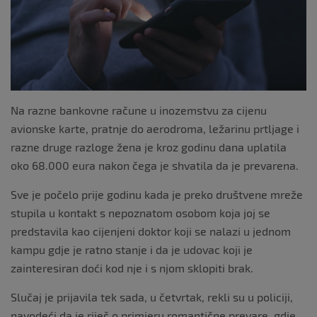
o
k
Na razne bankovne račune u inozemstvu za cijenu
avionske karte, pratnje do aerodroma, ležarinu prtljage i
razne druge razloge žena je kroz godinu dana uplatila
oko 68.000 eura nakon čega je shvatila da je prevarena.
Sve je počelo prije godinu kada je preko društvene mreže
stupila u kontakt s nepoznatom osobom koja joj se
predstavila kao cijenjeni doktor koji se nalazi u jednom
kampu gdje je ratno stanje i da je udovac koji je
zainteresiran doći kod nje i s njom sklopiti brak.
Slučaj je prijavila tek sada, u četvrtak, rekli su u policiji,
navodeći da je riječ o primjeru romantične prevare, gdje