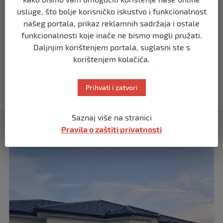
Putin: Spremni smo vojno uzvratiti
Zapadu
usluge, što bolje korisničko iskustvo i funkcionalnost
našeg portala, prikaz reklamnih sadržaja i ostale
prije 11 mjeseci
funkcionalnosti koje inače ne bismo mogli pružati.
Daljnjim korištenjem portala, suglasni ste s
SVIJET
korištenjem kolačića.
Papa Lav XIV izjavio da je situacija vrlo
ozbiljna nakon izraelskog napada na
Dohu
Prihvati i zatvori
prije 11 mjeseci
Saznaj više na stranici
Izdvojeno
Pravila o zaštiti privatnosti