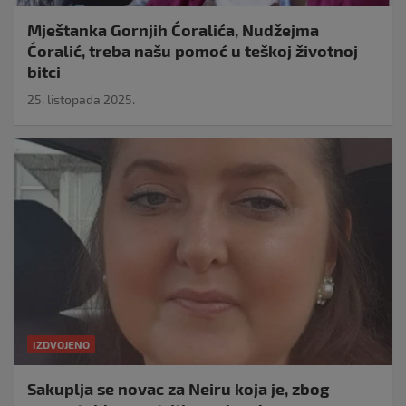
Mještanka Gornjih Ćoralića, Nudžejma
Ćoralić, treba našu pomoć u teškoj životnoj
bitci
25. listopada 2025.
IZDVOJENO
Sakuplja se novac za Neiru koja je, zbog