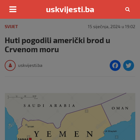
uskvijesti.ba
Skip
to
SVIJET
15 siječnja, 2024 u 19:02
content
Huti pogodili američki brod u
Crvenom moru
F
T
uskvijesti.ba
a
c
i
e
e
b
o
o
k