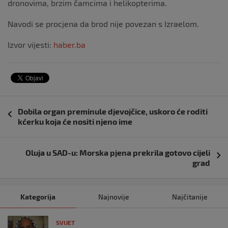
dronovima, brzim čamcima i helikopterima.
Navodi se procjena da brod nije povezan s Izraelom.
Izvor vijesti:
haber.ba
Navigacija
Dobila organ preminule djevojčice, uskoro će roditi
objava
kćerku koja će nositi njeno ime
Oluja u SAD-u: Morska pjena prekrila gotovo cijeli
grad
Kategorija
Najnovije
Najčitanije
SVIJET