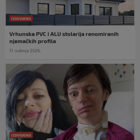
IZDVOJENO
Vrhunska PVC i ALU stolarija renomiranih
njemačkih profila
11. svibnja 2026.
IZDVOJENO