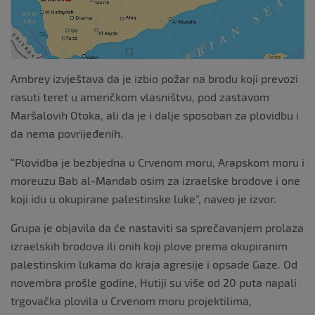
Ambrey izvještava da je izbio požar na brodu koji prevozi
rasuti teret u američkom vlasništvu, pod zastavom
Maršalovih Otoka, ali da je i dalje sposoban za plovidbu i
da nema povrijeđenih.
“Plovidba je bezbjedna u Crvenom moru, Arapskom moru i
moreuzu Bab al-Mandab osim za izraelske brodove i one
koji idu u okupirane palestinske luke”, naveo je izvor.
Grupa je objavila da će nastaviti sa sprečavanjem prolaza
izraelskih brodova ili onih koji plove prema okupiranim
palestinskim lukama do kraja agresije i opsade Gaze. Od
novembra prošle godine, Hutiji su više od 20 puta napali
trgovačka plovila u Crvenom moru projektilima,