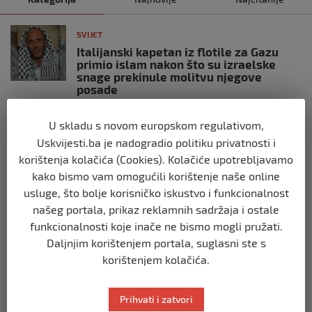
SVIJET
Italijanski kapetan iz flotile za Gazu
primio islam nakon što su izraelske
snage prekinule molitvu njegove
posade
prije 10 mjeseci
U skladu s novom europskom regulativom,
Uskvijesti.ba je nadogradio politiku privatnosti i
SVIJET
korištenja kolačića (Cookies). Kolačiće upotrebljavamo
Brod “Mikeno” probio izraelsku blokadu
i uplovio u Gazu – kapetan iz Sarajeva
kako bismo vam omogućili korištenje naše online
vijori zastavu BiH
usluge, što bolje korisničko iskustvo i funkcionalnost
prije 10 mjeseci
našeg portala, prikaz reklamnih sadržaja i ostale
funkcionalnosti koje inače ne bismo mogli pružati.
SVIJET
Daljnjim korištenjem portala, suglasni ste s
Opsadno stanje u Münchenu, odjeknulo
korištenjem kolačića.
nekoliko eksplozija: Ima žrtava,
policijske snage na terenu
Prihvati i zatvori
prije 10 mjeseci