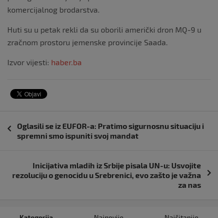
komercijalnog brodarstva.
Huti su u petak rekli da su oborili američki dron MQ-9 u
zračnom prostoru jemenske provincije Saada.
Izvor vijesti:
haber.ba
Navigacija
Oglasili se iz EUFOR-a: Pratimo sigurnosnu situaciju i
objava
spremni smo ispuniti svoj mandat
Inicijativa mladih iz Srbije pisala UN-u: Usvojite
rezoluciju o genocidu u Srebrenici, evo zašto je važna
za nas
Kategorija
Najnovije
Najčitanije