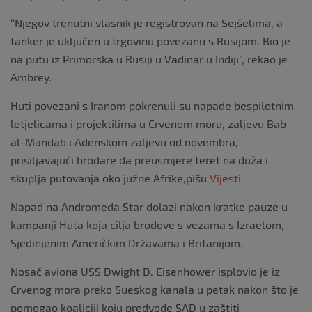
“Njegov trenutni vlasnik je registrovan na Sejšelima, a
tanker je uključen u trgovinu povezanu s Rusijom. Bio je
na putu iz Primorska u Rusiji u Vadinar u Indiji”, rekao je
Ambrey.
Huti povezani s Iranom pokrenuli su napade bespilotnim
letjelicama i projektilima u Crvenom moru, zaljevu Bab
al-Mandab i Adenskom zaljevu od novembra,
prisiljavajući brodare da preusmjere teret na duža i
skuplja putovanja oko južne Afrike,pišu
Vijesti
Napad na Andromeda Star dolazi nakon kratke pauze u
kampanji Huta koja cilja brodove s vezama s Izraelom,
Sjedinjenim Američkim Državama i Britanijom.
Nosač aviona USS Dwight D. Eisenhower isplovio je iz
Crvenog mora preko Sueskog kanala u petak nakon što je
pomogao koaliciji koju predvode SAD u zaštiti