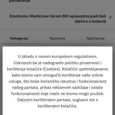
povlačenja
Emotivno: Medicinari širom BiH aplauzima podržali
dječicu u izolaciji
Kategorija
Najnovije
Najčitanije
BIH
U skladu s novom europskom regulativom,
Ravnopravnost da — politička
manipulacija ne
Uskvijesti.ba je nadogradio politiku privatnosti i
korištenja kolačića (Cookies). Kolačiće upotrebljavamo
prije 2 mjeseca
kako bismo vam omogućili korištenje naše online
usluge, što bolje korisničko iskustvo i funkcionalnost
BIH
našeg portala, prikaz reklamnih sadržaja i ostale
Postoje razne špekulacije oko ukidanja
OHR-a – šta vi mislite?
funkcionalnosti koje inače ne bismo mogli pružati.
Daljnjim korištenjem portala, suglasni ste s
prije 3 mjeseca
korištenjem kolačića.
BIH