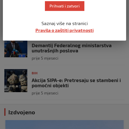
Zašto Bakir Izetbegović trenutno ima
Prihvati i zatvori
najveće šanse za povratak u
Predsjedništvo BiH
Saznaj više na stranici
prije 3 mjeseca
Pravila o zaštiti privatnosti
BIH
Demantij Federalnog ministarstva
unutrašnjih poslova
prije 5 mjeseci
BIH
Akcija SIPA-e: Pretresaju se stambeni i
pomoćni objekti
prije 5 mjeseci
Izdvojeno