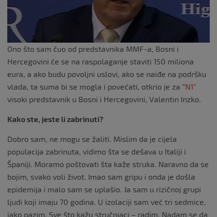
Ono što sam čuo od predstavnika MMF-a, Bosni i
Hercegovini će se na raspolaganje staviti 150 miliona
eura, a ako budu povoljni uslovi, ako se naiđe na podršku
vlada, ta suma bi se mogla i povećati, otkrio je za “
N1
”
visoki predstavnik u Bosni i Hercegovini, Valentin Inzko.
Kako ste, jeste li zabrinuti?
Dobro sam, ne mogu se žaliti. Mislim da je cijela
populacija zabrinuta, vidimo šta se dešava u Italiji i
Španiji. Moramo poštovati šta kaže struka. Naravno da se
bojim, svako voli život. Imao sam gripu i onda je došla
epidemija i malo sam se uplašio. Ja sam u rizičnoj grupi
ljudi koji imaju 70 godina. U izolaciji sam već tri sedmice,
jako pazim. Sve što kažu stručnjaci – radim. Nadam se da