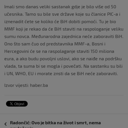
Imali smo danas veliki sastanak gdje je bilo više od 50
učesnika. Tamo su bile sve države koje su članice PIC-a i
iznenadit ćete se koliko će BiH dobiti pomoći. Tu je bio
MMF koji je rekao da će BiH staviti na raspologanje veliku
sumu novca. Međunarodna zajednica neće zaboraviti BiH.
Ono što sam čuo od predstavnika MMF-a, Bosni i
Hercegovini će se na raspolaganje staviti 150 miliona
eura, a ako budu povoljni uslovi, ako se naiđe na podršku
vlada, ta suma bi se mogla i povečati. Na sastanku su bili
i UN, WHO, EU i morate znsti da se BiH neće zaboraviti.
Izvor vijesti: haber.ba
Navigacija
Radončić: Ovo je bitka na život i smrt, nema
objava