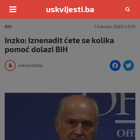
uskvijesti.ba
Skip
to
BIH
1 travnja, 2020 u 0:16
content
Inzko: Iznenadit ćete se kolika
pomoć dolazi BiH
F
T
uskvijesti.ba
a
c
i
e
e
b
o
o
k