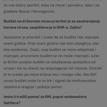
će sve dobro završiti, kako za mene i porodicu, tako i za
građane Bosne i Hercegovine.
Budžet na državnom nivou prioritet je za zaustavljanje
korona virusa, saopšteno je iz OHR-a. Zašto?
Apsolutno je prioritet i znate da se budžet nije mijenjao
osam godina. Prije osam godina nije bilo izbjeglica, nije
bilo epidemije. Znači, ovaj budžet se mora adaptirati i
mijenjati, privremeni budžet se ne može mijenjati. Jučer
je Brčko usvojilo budžet za ublažavanje posljedica od
virusa i oni su stavili na raspolaganje 40 miliona. Distrikt
je to uradio pa mora država isto i mnogo više. Ako BiH
usvoji budžet onda će to biti i signal da međunarodna
zajednica reaguje i pošalje pomoć.
Jeste li tražili pomoć za BiH, poput ambasadora
Sattlera?