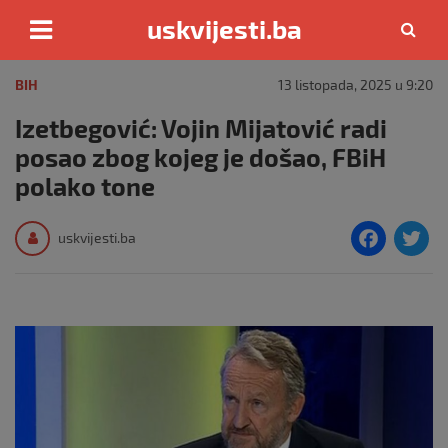
uskvijesti.ba
Skip
to
BIH
13 listopada, 2025 u 9:20
content
Izetbegović: Vojin Mijatović radi
posao zbog kojeg je došao, FBiH
polako tone
F
T
uskvijesti.ba
a
c
i
e
e
b
o
o