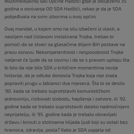
Multimedijalnoj sali Općine Hadžići gdje je obilježeno 35
godina o osnivanja OO SDA Hadžići, rekao je da je SDA
pobjeđivala na svim izborima u ovoj općini.
Ovaj mandat, u kojem smo na silu izbačeni iz vlasti, a
nasiljem nad Ustavom instalirana Trojka, trebao bi
pomoći da se stvari sa glasačima diljem BiH postave na
pravu osnovu. Nekompetentnost i nesposobnost Trojke
natjerat će ljude da se osvrnu i da se s pravom upitaju šta
bi bilo da nije bilo SDA u kritičnim momentima novije
historije, da je odluke donosila Trojka koja nije znala
popraviti prugu u Jablanici dva mjeseca. Šta bi se desilo
’90. kada se trebalo suprotstaviti komunističkom
jednoumlju, rizikovati slobodu, hapšenja i zatvore, ili ’92.
godine kada se trebalo suprotstaviti daleko nadmoćnijem
neprijatelju, ili ’95. godine kada je trebalo obnavljati
državu i brinuti o stotinama hiljada ljudi koji su ostali bez
hranioca, zdravlja, posla? Kako je SDA uspjela od