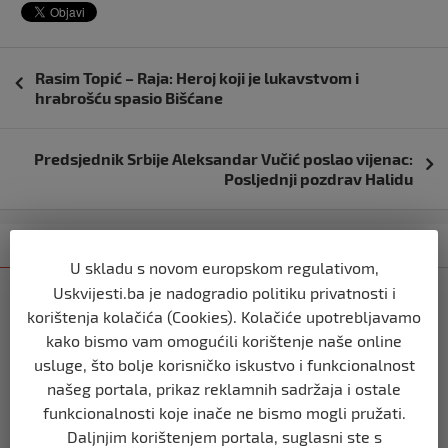
Navigacija
Rasim Topić – Raja: Heroj koji je lukavstvom i
objava
hrabrošću spasio Bišćane
Predsjednik Srbije Aleksandar Vučić poslao vijenac:
Posljednji pozdrav Halidu
Kategorija
Najnovije
Najčitanije
U skladu s novom europskom regulativom,
Uskvijesti.ba je nadogradio politiku privatnosti i
BIH
korištenja kolačića (Cookies). Kolačiće upotrebljavamo
Ravnopravnost da — politička
manipulacija ne
kako bismo vam omogućili korištenje naše online
usluge, što bolje korisničko iskustvo i funkcionalnost
prije 2 mjeseca
našeg portala, prikaz reklamnih sadržaja i ostale
funkcionalnosti koje inače ne bismo mogli pružati.
BIH
Daljnjim korištenjem portala, suglasni ste s
Postoje razne špekulacije oko ukidanja