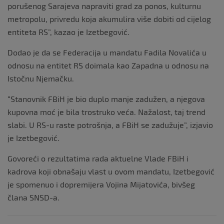
porušenog Sarajeva napraviti grad za ponos, kulturnu
metropolu, privredu koja akumulira više dobiti od cijelog
entiteta RS”, kazao je Izetbegović.
Dodao je da se Federacija u mandatu Fadila Novalića u
odnosu na entitet RS doimala kao Zapadna u odnosu na
Istočnu Njemačku.
“Stanovnik FBiH je bio duplo manje zadužen, a njegova
kupovna moć je bila trostruko veća. Nažalost, taj trend
slabi. U RS-u raste potrošnja, a FBiH se zadužuje”, izjavio
je Izetbegović.
Govoreći o rezultatima rada aktuelne Vlade FBiH i
kadrova koji obnašaju vlast u ovom mandatu, Izetbegović
je spomenuo i dopremijera Vojina Mijatovića, bivšeg
člana SNSD-a.