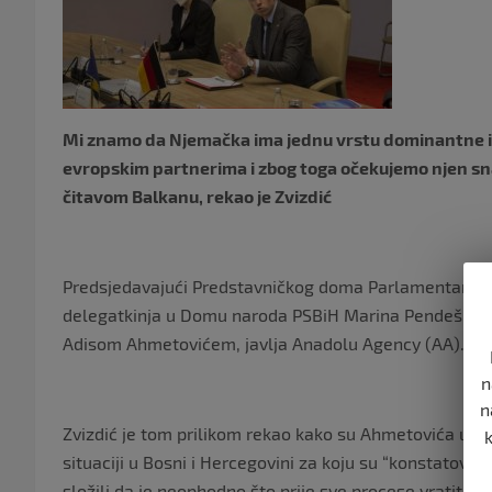
Mi znamo da Njemačka ima jednu vrstu dominantne i l
evropskim partnerima i zbog toga očekujemo njen snaž
čitavom Balkanu, rekao je Zvizdić
Predsjedavajući Predstavničkog doma Parlamentarne S
delegatkinja u Domu naroda PSBiH Marina Pendeš sast
Adisom Ahmetovićem, javlja Anadolu Agency (AA).
n
n
Zvizdić je tom prilikom rekao kako su Ahmetovića upoz
situaciji u Bosni i Hercegovini za koju su “konstatovali
složili da je neophodno što prije sve procese vratiti