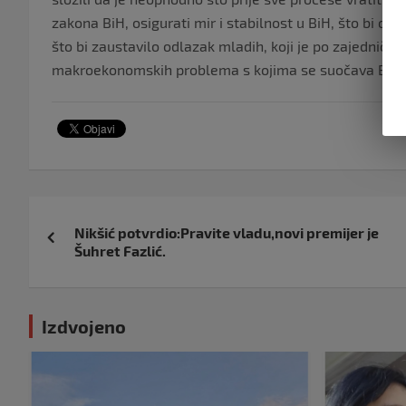
zakona BiH, osigurati mir i stabilnost u BiH, što bi omo
što bi zaustavilo odlazak mladih, koji je po zajedničkom
makroekonomskih problema s kojima se suočava Bosna
Navigacija
Nikšić potvrdio:Pravite vladu,novi premijer je
objava
Šuhret Fazlić.
Izdvojeno