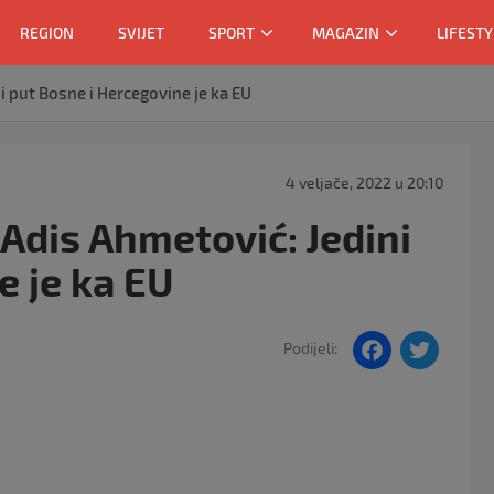
REGION
SVIJET
SPORT
MAGAZIN
LIFESTY
i put Bosne i Hercegovine je ka EU
4 veljače, 2022 u 20:10
Adis Ahmetović: Jedini
e je ka EU
F
T
Podijeli:
a
w
c
itt
e
er
b