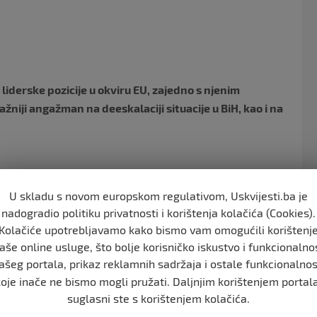
o
o
k
iderske pozicije u okviru EU, zajedno s njenim
niji angažman na deeskalaciji situacije u BiH, kao i na
kupštine Bosne i Hercegovine (PSBiH) Denis Zvizdić i
U skladu s novom europskom regulativom, Uskvijesti.ba je
ali su se s izvjestiocem Bundestaga za zapadni Balkan
nadogradio politiku privatnosti i korištenja kolačića (Cookies).
Kolačiće upotrebljavamo kako bismo vam omogućili korištenj
aše online usluge, što bolje korisničko iskustvo i funkcionalno
ašeg portala, prikaz reklamnih sadržaja i ostale funkcionalnos
nali o aktuelnoj političkoj, ekonomskoj i društvenoj
koje inače ne bismo mogli pružati. Daljnjim korištenjem portala
 da je vrlo složena, puna izazova, ali su se na kraju
suglasni ste s korištenjem kolačića.
 u okvire Dejtonskog mirovnog sporazuma, Ustava i