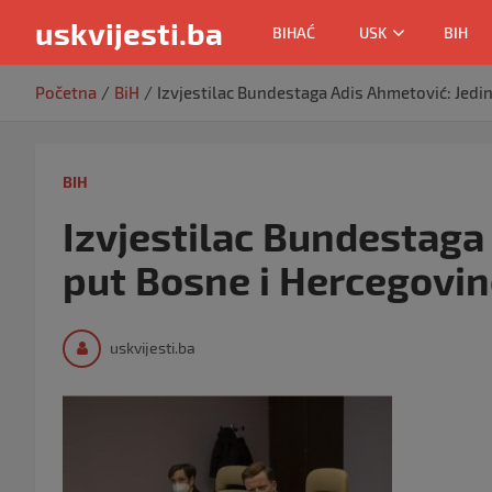
uskvijesti.ba
BIHAĆ
USK
BIH
Skip
Početna
BiH
Izvjestilac Bundestaga Adis Ahmetović: Jedin
to
content
BIH
Izvjestilac Bundestaga 
put Bosne i Hercegovin
uskvijesti.ba