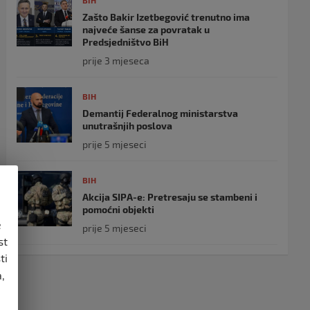
BIH
Zašto Bakir Izetbegović trenutno ima
najveće šanse za povratak u
Predsjedništvo BiH
prije 3 mjeseca
BIH
Demantij Federalnog ministarstva
unutrašnjih poslova
prije 5 mjeseci
BIH
Akcija SIPA-e: Pretresaju se stambeni i
pomoćni objekti
e
prije 5 mjeseci
st
ti
,