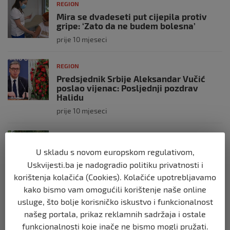
REGION
Mira se dvadeseti put cijepila protiv
gripe: ‘Zato da ne budem bolesna’
prije 10 mjeseci
REGION
Predsjednik Srbije Aleksandar Vučić
poslao vijenac: Posljednji pozdrav
Halidu
prije 10 mjeseci
REGION
Koza ogrebala dijete u zoološkom vrtu,
U skladu s novom europskom regulativom,
roditelji zvali hitnu i policiju: “Došli su
Uskvijesti.ba je nadogradio politiku privatnosti i
uhapsiti kozu”
korištenja kolačića (Cookies). Kolačiće upotrebljavamo
prije 10 mjeseci
kako bismo vam omogućili korištenje naše online
usluge, što bolje korisničko iskustvo i funkcionalnost
REGION
našeg portala, prikaz reklamnih sadržaja i ostale
Vučić dramatično: “Biće rata, Vojska
funkcionalnosti koje inače ne bismo mogli pružati.