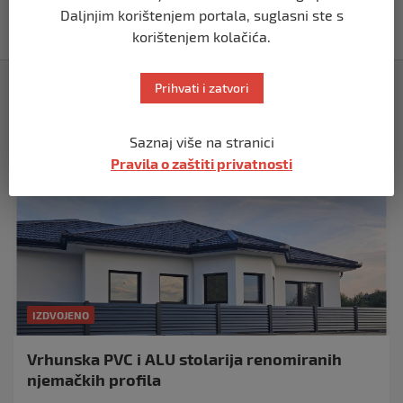
Srbije je spremna”
Daljnjim korištenjem portala, suglasni ste s
prije 10 mjeseci
korištenjem kolačića.
Izdvojeno
Prihvati i zatvori
Saznaj više na stranici
Pravila o zaštiti privatnosti
IZDVOJENO
Vrhunska PVC i ALU stolarija renomiranih
njemačkih profila