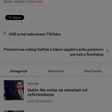
Izvor vijesti:
haber.ba
Navigacija
SAD pred zabranom TikToka
objava
Ponosni na našeg Hafiza o čijem uspjehu pišu poslovni
portali u Švedskoj
Kategorija
Najnovije
Najčitanije
REGION
Vulin: Ne smije se odustati od
referenduma
prije 10 mjeseci