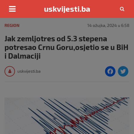
uskvijesti.ba
Skip
to
REGION
14 ožujka, 2024 u 6:58
content
Jak zemljotres od 5.3 stepena
potresao Crnu Goru,osjetio se u BiH
i Dalmaciji
F
T
uskvijesti.ba
a
c
i
e
e
b
o
o