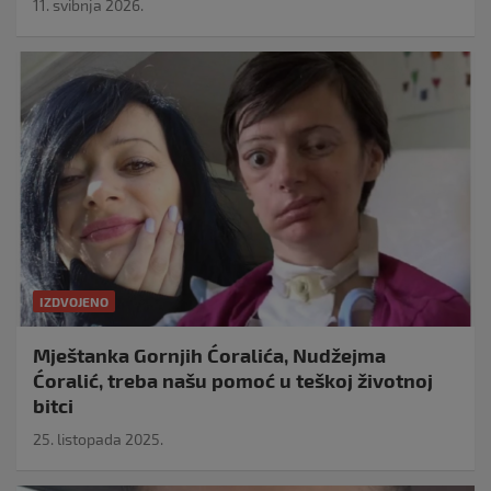
11. svibnja 2026.
IZDVOJENO
Mještanka Gornjih Ćoralića, Nudžejma
Ćoralić, treba našu pomoć u teškoj životnoj
bitci
25. listopada 2025.