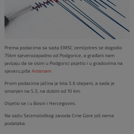
k
Prema podacima sa sajta EMSC zemljotres se dogodio
75km sjeverozapadno od Podgorice, a građani nam
javljaju da se osim u Podgorici psjetio i u gradovima na
sjeveru,piše
Antenam
Prvim podacima jačina je bila 5.6 stepeni, a sada je
smanjen na 5.3, na dubini od 10 km.
Osjetio se i u Bosni i Hercegovini.
Na sajtu Seizmološkog zavoda Crne Gore još nema
podataka.