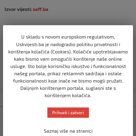
Izvor vijesti:
saff.ba
U skladu s novom europskom regulativom,
Navigacija
Uskvijesti.ba je nadogradio politiku privatnosti i
Izgradnja nove kovid bolnice u Beogradu
korištenja kolačića (Cookies). Kolačiće upotrebljavamo
objava
kako bismo vam omogućili korištenje naše online
usluge, što bolje korisničko iskustvo i funkcionalnost
KCUS: ​Želimo da javnost zna da je pacijent Šefik
našeg portala, prikaz reklamnih sadržaja i ostale
Pašagić tretiran sa izuzetnom pažnjom i
profesionalnošću
funkcionalnosti koje inače ne bismo mogli pružati.
Daljnjim korištenjem portala, suglasni ste s
korištenjem kolačića.
Kategorija
Najnovije
Najčitanije
Prihvati i zatvori
TIMELINE
(FOTO) Skandalozna poruka: Pripadnik
Sudske policije BiH uz sliku ratnog
Saznaj više na stranici
zločinca Mladića čestitao Novu godinu