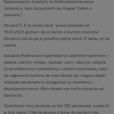
Napominjemo, Izolatorij na Podhrastovima nema
čekaonicu, tako da pacijent nije mogao “čekati u
čekaonici”.
Pacijent Š. P. je naveo da je “pravo bolestan od
19.03.2020.godine i da je liječen u kućnim uslovima”.
Porodica zna ko ga je privatno liječio skoro 13 dana, mi ne
znamo.
Izolatorij Podhrastovi opskrbljen je zaštitnom opremom –
odijela, mantili, maske, naočale, viziri, rukavice, kaljače,
te dezinfekcionim sredstvima u velikim količinama, tako
da odgovorno tvrdimo da niko nikada nije mogao izbjeći
obilazak pacijenata iz razloga koji su navedeni u
objavljenom pismu. Niko nikada nije tražio donaciju od
Sanitacije.
Opskrbljeni smo dovoljno za čak 100 pacijenata, a tada ih
je bilo samo 7. Nema govora o tome da pacijent nije