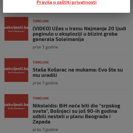
Pravila o zaštiti privatnosti
prije 3 godine
TIMELINE
(VIDEO) Užas u Iranu: Najmanje 20 ljudi
poginulo u eksploziji u blizini groba
generala Soleimanija
prije 3 godine
TIMELINE
Staša Košarac na mukama: Evo šta su
mu uradili
prije 3 godine
TIMELINE
Nikolaidis: BiH neće biti dio “srpskog
sveta”, Bošnjaci su još 90-ih godina
odbili nestati u planu Beograda i
Zapada
prije 3 godine