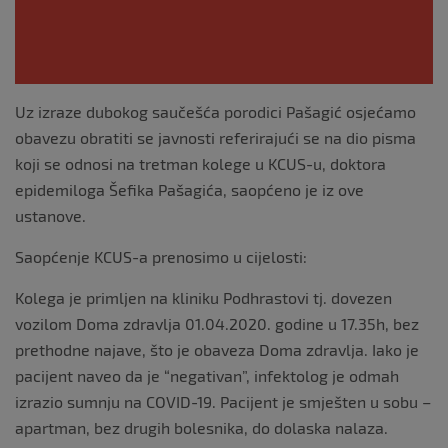
Uz izraze dubokog saučešća porodici Pašagić osjećamo
obavezu obratiti se javnosti referirajući se na dio pisma
koji se odnosi na tretman kolege u KCUS-u, doktora
epidemiloga Šefika Pašagića, saopćeno je iz ove
ustanove.
Saopćenje KCUS-a prenosimo u cijelosti:
Kolega je primljen na kliniku Podhrastovi tj. dovezen
vozilom Doma zdravlja 01.04.2020. godine u 17.35h, bez
prethodne najave, što je obaveza Doma zdravlja. Iako je
pacijent naveo da je “negativan”, infektolog je odmah
izrazio sumnju na COVID-19. Pacijent je smješten u sobu –
apartman, bez drugih bolesnika, do dolaska nalaza.