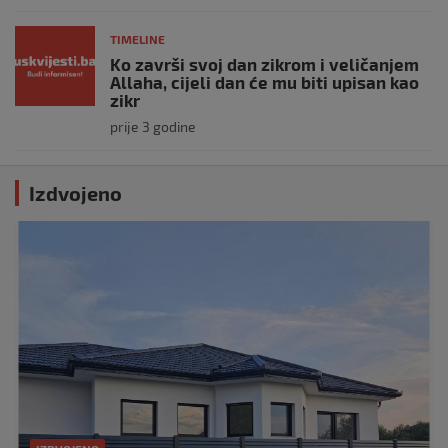
TIMELINE
Ko završi svoj dan zikrom i veličanjem
Allaha, cijeli dan će mu biti upisan kao
zikr
prije 3 godine
Izdvojeno