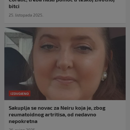
bitci
25. listopada 2025.
IZDVOJENO
Sakuplja se novac za Neiru koja je, zbog
reumatoidnog artritisa, od nedavno
nepokretna
26. rujna 2025.