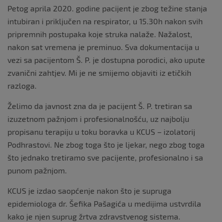
Petog aprila 2020. godine pacijent je zbog težine stanja
intubiran i priključen na respirator, u 15.30h nakon svih
pripremnih postupaka koje struka nalaže. Nažalost,
nakon sat vremena je preminuo. Sva dokumentacija u
vezi sa pacijentom Š. P. je dostupna porodici, ako upute
zvanični zahtjev. Mi je ne smijemo objaviti iz etičkih
razloga.
Želimo da javnost zna da je pacijent Š. P. tretiran sa
izuzetnom pažnjom i profesionalnošću, uz najbolju
propisanu terapiju u toku boravka u KCUS – izolatorij
Podhrastovi. Ne zbog toga što je ljekar, nego zbog toga
što jednako tretiramo sve pacijente, profesionalno i sa
punom pažnjom.
KCUS je izdao saopćenje nakon što je supruga
epidemiologa dr. Šefika Pašagića u medijima ustvrdila
kako je njen suprug žrtva zdravstvenog sistema.