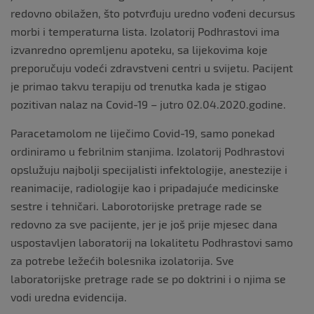
redovno obilažen, što potvrđuju uredno vođeni decursus
morbi i temperaturna lista. Izolatorij Podhrastovi ima
izvanredno opremljenu apoteku, sa lijekovima koje
preporučuju vodeći zdravstveni centri u svijetu. Pacijent
je primao takvu terapiju od trenutka kada je stigao
pozitivan nalaz na Covid-19 – jutro 02.04.2020.godine.
Paracetamolom ne liječimo Covid-19, samo ponekad
ordiniramo u febrilnim stanjima. Izolatorij Podhrastovi
opslužuju najbolji specijalisti infektologije, anestezije i
reanimacije, radiologije kao i pripadajuće medicinske
sestre i tehničari. Laborotorijske pretrage rade se
redovno za sve pacijente, jer je još prije mjesec dana
uspostavljen laboratorij na lokalitetu Podhrastovi samo
za potrebe ležećih bolesnika izolatorija. Sve
laboratorijske pretrage rade se po doktrini i o njima se
vodi uredna evidencija.