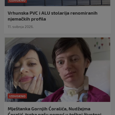
IZDVOJENO
Vrhunska PVC i ALU stolarija renomiranih
njemačkih profila
11. svibnja 2026.
IZDVOJENO
Mještanka Gornjih Ćoralića, Nudžejma
Ćoralić, treba našu pomoć u teškoj životnoj