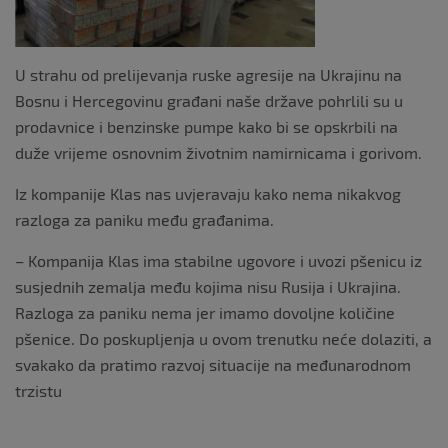
k
U strahu od prelijevanja ruske agresije na Ukrajinu na
Bosnu i Hercegovinu građani naše države pohrlili su u
prodavnice i benzinske pumpe kako bi se opskrbili na
duže vrijeme osnovnim životnim namirnicama i gorivom.
Iz kompanije Klas nas uvjeravaju kako nema nikakvog
razloga za paniku među građanima.
– Kompanija Klas ima stabilne ugovore i uvozi pšenicu iz
susjednih zemalja među kojima nisu Rusija i Ukrajina.
Razloga za paniku nema jer imamo dovoljne količine
pšenice. Do poskupljenja u ovom trenutku neće dolaziti, a
svakako da pratimo razvoj situacije na međunarodnom
trzistu