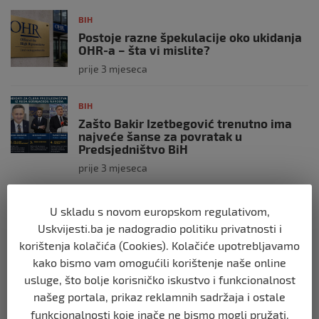
BIH
Postoje razne špekulacije oko ukidanja
OHR-a – šta vi mislite?
prije 3 mjeseca
BIH
Zašto Bakir Izetbegović trenutno ima
najveće šanse za povratak u
Predsjedništvo BiH
prije 3 mjeseca
BIH
U skladu s novom europskom regulativom,
Demantij Federalnog ministarstva
Uskvijesti.ba je nadogradio politiku privatnosti i
unutrašnjih poslova
korištenja kolačića (Cookies). Kolačiće upotrebljavamo
prije 5 mjeseci
kako bismo vam omogućili korištenje naše online
usluge, što bolje korisničko iskustvo i funkcionalnost
BIH
našeg portala, prikaz reklamnih sadržaja i ostale
Akcija SIPA-e: Pretresaju se stambeni i
funkcionalnosti koje inače ne bismo mogli pružati.