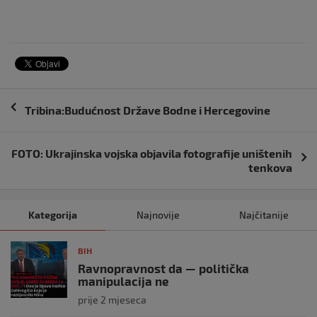
Navigacija
Tribina:Budućnost Države Bodne i Hercegovine
objava
FOTO: Ukrajinska vojska objavila fotografije uništenih
tenkova
Kategorija
Najnovije
Najčitanije
BIH
Ravnopravnost da — politička
manipulacija ne
prije 2 mjeseca