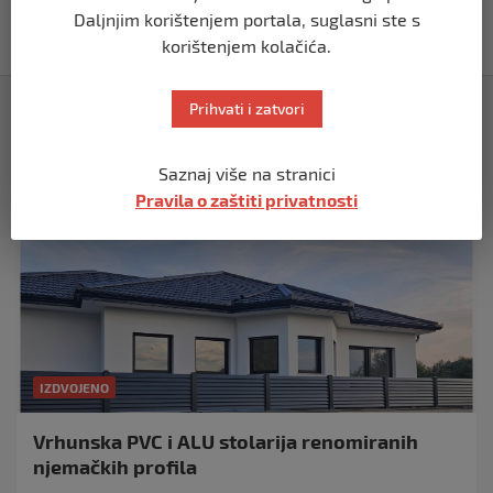
pomoćni objekti
Daljnjim korištenjem portala, suglasni ste s
prije 5 mjeseci
korištenjem kolačića.
Izdvojeno
Prihvati i zatvori
Saznaj više na stranici
Pravila o zaštiti privatnosti
IZDVOJENO
Vrhunska PVC i ALU stolarija renomiranih
njemačkih profila