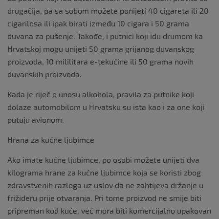
drugačija, pa sa sobom možete ponijeti 40 cigareta ili 20
cigarilosa ili ipak birati između 10 cigara i 50 grama
duvana za pušenje. Takođe, i putnici koji idu drumom ka
Hrvatskoj mogu unijeti 50 grama grijanog duvanskog
proizvoda, 10 mililitara e-tekućine ili 50 grama novih
duvanskih proizvoda.
Kada je riječ o unosu alkohola, pravila za putnike koji
dolaze automobilom u Hrvatsku su ista kao i za one koji
putuju avionom.
Hrana za kućne ljubimce
Ako imate kućne ljubimce, po osobi možete unijeti dva
kilograma hrane za kućne ljubimce koja se koristi zbog
zdravstvenih razloga uz uslov da ne zahtijeva držanje u
frižideru prije otvaranja. Pri tome proizvod ne smije biti
pripreman kod kuće, već mora biti komercijalno upakovan