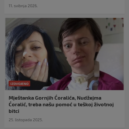
11. svibnja 2026.
IZDVOJENO
Mještanka Gornjih Ćoralića, Nudžejma
Ćoralić, treba našu pomoć u teškoj životnoj
bitci
25. listopada 2025.