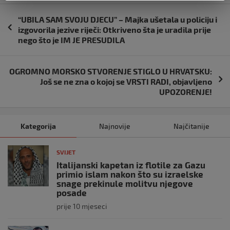
Navigacija
“UBILA SAM SVOJU DJECU” – Majka ušetala u policiju i
objava
izgovorila jezive riječi: Otkriveno šta je uradila prije
nego što je IM JE PRESUDILA
OGROMNO MORSKO STVORENJE STIGLO U HRVATSKU:
Još se ne zna o kojoj se VRSTI RADI, objavljeno
UPOZORENJE!
Kategorija
Najnovije
Najčitanije
SVIJET
Italijanski kapetan iz flotile za Gazu
primio islam nakon što su izraelske
snage prekinule molitvu njegove
posade
prije 10 mjeseci