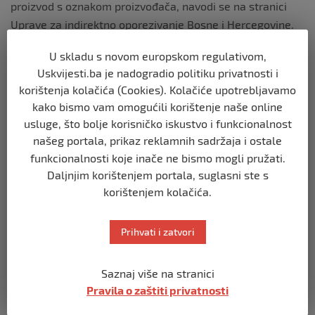
proizvod s oznakom proizvođača, navodi se na stranici
Uprave za indirektno oporezivanje Bosne i Hercegovine.
Novac
U skladu s novom europskom regulativom,
Uskvijesti.ba je nadogradio politiku privatnosti i
Unos gotovine u Hrvatsku i iznos iz Hrvatske je slobodan i
korištenja kolačića (Cookies). Kolačiće upotrebljavamo
bez ograničenja za sva fizička lica koja mogu uz prijavu
kako bismo vam omogućili korištenje naše online
carinskom službeniku nesmetano prenositi bilo koju
usluge, što bolje korisničko iskustvo i funkcionalnost
svotu gotovine u bilo kojoj valuti.
našeg portala, prikaz reklamnih sadržaja i ostale
funkcionalnosti koje inače ne bismo mogli pružati.
Naime, sva fizička lica koja sa sobom nose gotovinu u
Daljnjim korištenjem portala, suglasni ste s
iznosu od 10.000 evra ili više, odnosno u protivvrijednosti
korištenjem kolačića.
tog iznosa u drugim valutama, obavezna su podnijeti
prijavu carinskom službeniku, pišu
nezavisne
.
Prihvati i zatvori
Izvor vijesti:
haber.ba
Saznaj više na stranici
Pravila o zaštiti privatnosti