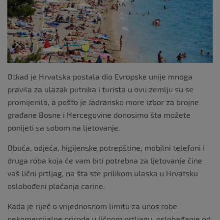
Otkad je Hrvatska postala dio Evropske unije mnoga
pravila za ulazak putnika i turista u ovu zemlju su se
promijenila, a pošto je Jadransko more izbor za brojne
građane Bosne i Hercegovine donosimo šta možete
ponijeti sa sobom na ljetovanje.
Obuća, odjeća, higijenske potrepštine, mobilni telefoni i
druga roba koja će vam biti potrebna za ljetovanje čine
vaš lični prtljag, na šta ste prilikom ulaska u Hrvatsku
oslobođeni plaćanja carine.
Kada je riječ o vrijednosnom limitu za unos robe
nekomercijalne prirode u ličnom prtljagu, oslobađanje od