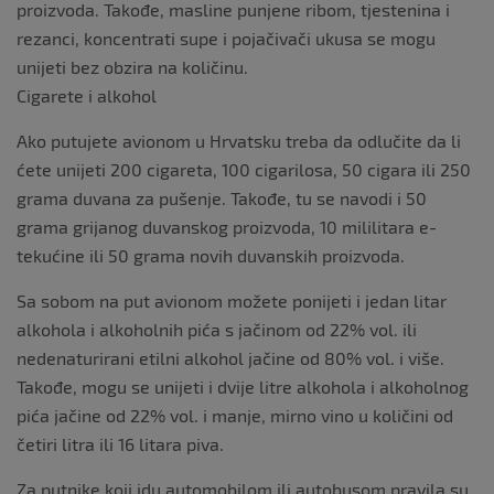
proizvoda. Takođe, masline punjene ribom, tjestenina i
rezanci, koncentrati supe i pojačivači ukusa se mogu
unijeti bez obzira na količinu.
Cigarete i alkohol
Ako putujete avionom u Hrvatsku treba da odlučite da li
ćete unijeti 200 cigareta, 100 cigarilosa, 50 cigara ili 250
grama duvana za pušenje. Takođe, tu se navodi i 50
grama grijanog duvanskog proizvoda, 10 mililitara e-
tekućine ili 50 grama novih duvanskih proizvoda.
Sa sobom na put avionom možete ponijeti i jedan litar
alkohola i alkoholnih pića s jačinom od 22% vol. ili
nedenaturirani etilni alkohol jačine od 80% vol. i više.
Takođe, mogu se unijeti i dvije litre alkohola i alkoholnog
pića jačine od 22% vol. i manje, mirno vino u količini od
četiri litra ili 16 litara piva.
Za putnike koji idu automobilom ili autobusom pravila su