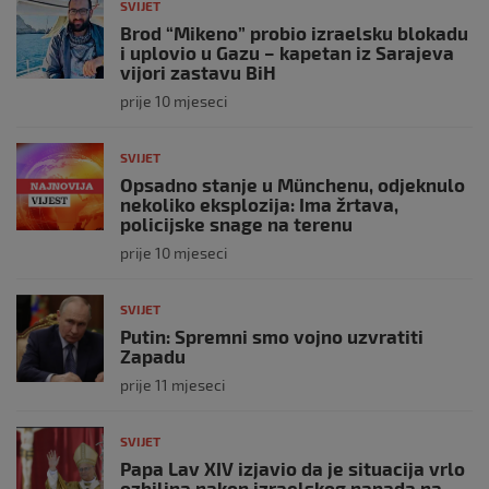
SVIJET
Brod “Mikeno” probio izraelsku blokadu
i uplovio u Gazu – kapetan iz Sarajeva
vijori zastavu BiH
prije 10 mjeseci
SVIJET
Opsadno stanje u Münchenu, odjeknulo
nekoliko eksplozija: Ima žrtava,
policijske snage na terenu
prije 10 mjeseci
SVIJET
Putin: Spremni smo vojno uzvratiti
Zapadu
prije 11 mjeseci
SVIJET
Papa Lav XIV izjavio da je situacija vrlo
ozbiljna nakon izraelskog napada na