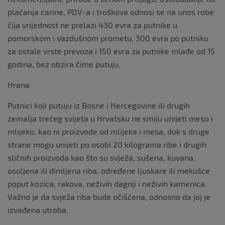
plaćanja carine, PDV-a i troškova odnosi se na unos robe
čija vrijednost ne prelazi 430 evra za putnike u
pomorskom i vazdušnom prometu, 300 evra po putniku
za ostale vrste prevoza i 150 evra za putnike mlađe od 15
godina, bez obzira čime putuju.
Hrana
Putnici koji putuju iz Bosne i Hercegovine ili drugih
zemalja trećeg svijeta u Hrvatsku ne smiju unijeti meso i
mlijeko, kao ni proizvode od mlijeka i mesa, dok s druge
strane mogu unijeti po osobi 20 kilograma ribe i drugih
sličnih proizvoda kao što su svježa, sušena, kuvana,
osoljena ili dimljena riba, određene ljuskare ili mekušce
poput kozica, rakova, neživih dagnji i neživih kamenica.
Važno je da svježa riba bude očišćena, odnosno da joj je
izvađena utroba.