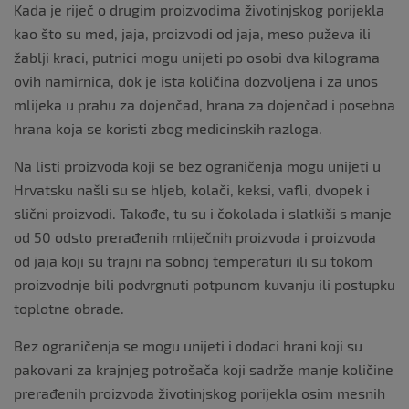
Kada je riječ o drugim proizvodima životinjskog porijekla
kao što su med, jaja, proizvodi od jaja, meso puževa ili
žablji kraci, putnici mogu unijeti po osobi dva kilograma
ovih namirnica, dok je ista količina dozvoljena i za unos
mlijeka u prahu za dojenčad, hrana za dojenčad i posebna
hrana koja se koristi zbog medicinskih razloga.
Na listi proizvoda koji se bez ograničenja mogu unijeti u
Hrvatsku našli su se hljeb, kolači, keksi, vafli, dvopek i
slični proizvodi. Takođe, tu su i čokolada i slatkiši s manje
od 50 odsto prerađenih mliječnih proizvoda i proizvoda
od jaja koji su trajni na sobnoj temperaturi ili su tokom
proizvodnje bili podvrgnuti potpunom kuvanju ili postupku
toplotne obrade.
Bez ograničenja se mogu unijeti i dodaci hrani koji su
pakovani za krajnjeg potrošača koji sadrže manje količine
prerađenih proizvoda životinjskog porijekla osim mesnih