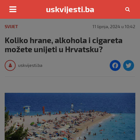
uskvijesti.ba
Skip
to
SVIJET
11 lipnja, 2024 u 10:42
content
Koliko hrane, alkohola i cigareta
možete unijeti u Hrvatsku?
F
T
uskvijesti.ba
a
c
i
e
e
b
o
o
k