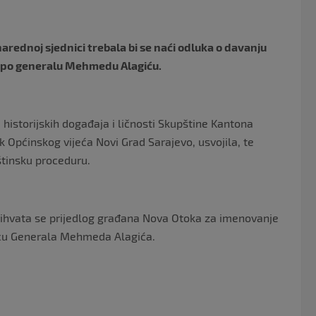
o
k
rednoj sjednici trebala bi se naći odluka o davanju
d po generalu Mehmedu Alagiću.
 historijskih događaja i ličnosti Skupštine Kantona
 Općinskog vijeća Novi Grad Sarajevo, usvojila, te
štinsku proceduru.
prihvata se prijedlog građana Nova Otoka za imenovanje
licu Generala Mehmeda Alagića.