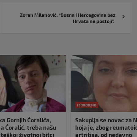
Zoran Milanović: “Bosna i Hercegovina bez
Hrvata ne postoji”.
IZDVOJENO
a Gornjih Ćoralića,
Sakuplja se novac za N
 Ćoralić, treba našu
koja je, zbog reumato
teškoj životnoj bitci
artritisa, od nedavno