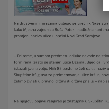
Na društvenim mrežama oglasio se vijećnik Naše stran
kako Mjesna zajednica Buća Potok i nadležna kantonaln
promjeni naziva ulica u općini Novi Grad Sarajevo.
– Pri tome, u samom predmetu odluke navode neistinu d
formirana, zašto se stanari ulica Džemal Bijedića i Sr
iskazali jasnu volju. Njih 85 posto ne želi da se naziv u
Skupštine KS glasa za preimenovanje ulice krši njihov
želimo živjeti u pravnoj državi ili državi prisile – napisa
Na njegovu objavu reagirao je zastupnik u Skupštini KS