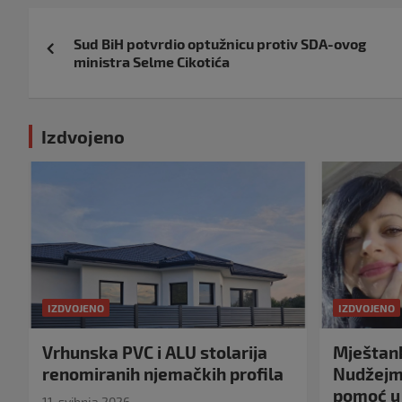
Navigacija
Sud BiH potvrdio optužnicu protiv SDA-ovog
objava
ministra Selme Cikotića
Izdvojeno
IZDVOJENO
IZDVOJENO
Vrhunska PVC i ALU stolarija
Mještank
renomiranih njemačkih profila
Nudžejma
pomoć u 
11. svibnja 2026.