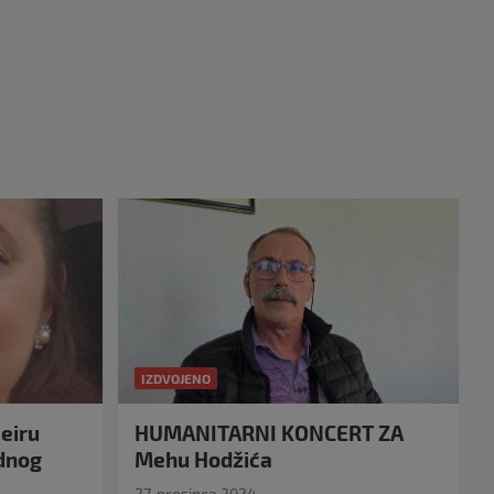
IZDVOJENO
eiru
HUMANITARNI KONCERT ZA
idnog
Mehu Hodžića
27. prosinca 2024.