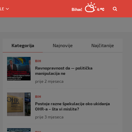
LE
Bihać
4
Kategorija
Najnovije
Najčitanije
BIH
Ravnopravnost da — politička
manipulacija ne
prije 2 mjeseca
BIH
Postoje razne špekulacije oko ukidanja
OHR-a – šta vi mislite?
prije 3 mjeseca