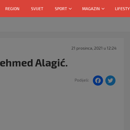
REGION
SVIJET
SPORT
MAGAZIN
LIFESTY
21 prosinca, 2021 u 12:24
ehmed Alagić.
F
T
Podijeli:
a
w
c
itt
e
er
b
o