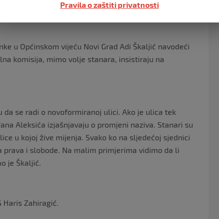
Pravila o zaštiti privatnosti
ke u Općinskom vijeću Novi Grad Adi Škaljić navodeći
a komisija, mimo volje stanara, insistiraju na
a se radi o novoformiranoj ulici. Ako je ulica tek
đana Aleksića izjašnjavaju o promjeni naziva. Stanari su
lice u kojoj žive mijenja. Svako ko na sljedećoj sjednici
a prava i slobode. Na malim primjerima vidimo da li
o je Škaljić.
 Haris Zahiragić.