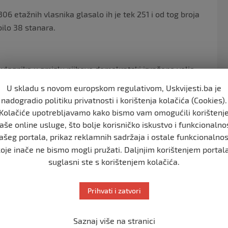
.306 etažnih vlasnika glasalo ih je tek 251 i od tog broja
bilo 38 stanara.
 vlasnika u smislu njihove demokratski izražene volje
im lokacijama, odnosno da se zadrže postojeći nazivi
U skladu s novom europskom regulativom, Uskvijesti.ba je
 već dodijeljeni brojevi objekata. Napominjemo da su
nadogradio politiku privatnosti i korištenja kolačića (Cookies).
slaganje zbog zakašnjele intervencije kompetentnih
Kolačiće upotrebljavamo kako bismo vam omogućili korištenj
a pokrenuta još 2017. godine kada su građevinski radovi
aše online usluge, što bolje korisničko iskustvo i funkcionalno
ktivnost, a ne sada nakon što su se etažni vlasnici
ašeg portala, prikaz reklamnih sadržaja i ostale funkcionalnos
unalije – navodi se u pismu etažnih vlasnika, odnosno
koje inače ne bismo mogli pružati. Daljnjim korištenjem portala
suglasni ste s korištenjem kolačića.
Prihvati i zatvori
Saznaj više na stranici