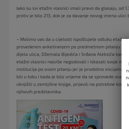
Iako su svi etažni vlasnici imali pravo da glasaju, od 1
protiv je bilo 213, dok je za davanje novog imena ulici 
– Molimo vas da u cijelosti ispoštujete odluku etažnih
provedenim anketiranjem po predmetnom pitanju na ov
dijela ulica, Džemala Bijedića i Srđana Aleksića kao i
etažni vlasnici najviše negodovali i iskazali svoje ne
institucija po ovom pitanju jer je prvobitno inicijativ
n
bili u toku i kada je bilo vrijeme da se sprovede ova a
n
uknjižili u zemljišne knjige, prijavili na potrebne kom
njihovih predstavnika.