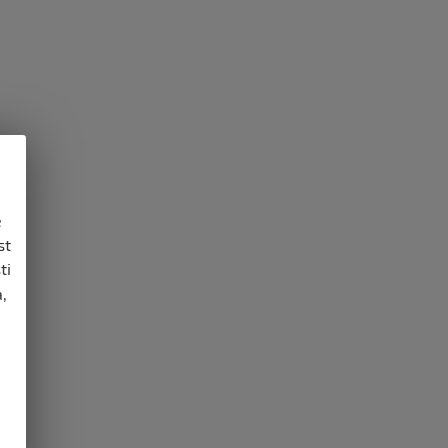
e
st
ti
,