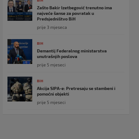
BIH
Zašto Bakir Izetbegović trenutno ima
najveće šanse za povratak u
Predsjedništvo BiH
prije 3 mjeseca
BIH
Demantij Federalnog ministarstva
unutrašnjih poslova
prije 5 mjeseci
BIH
Akcija SIPA-e: Pretresaju se stambeni i
pomoćni objekti
prije 5 mjeseci