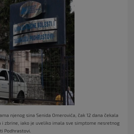
c
itt
e
er
b
o
o
k
njama njenog sina Senida Omerovića, čak 12 dana čekala
ra i zbrine, iako je uveliko imala sve simptome nesretnog
ti Podhrastovi.