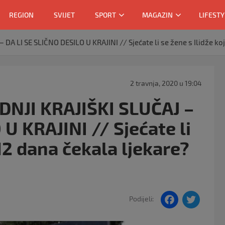
REGION
SVIJET
SPORT
MAGAZIN
LIFESTY
 LI SE SLIČNO DESILO U KRAJINI // Sjećate li se žene s Ilidže koja
2 travnja, 2020 u 19:04
NJI KRAJIŠKI SLUČAJ –
U KRAJINI // Sjećate li
 12 dana čekala ljekare?
F
T
Podijeli:
a
w