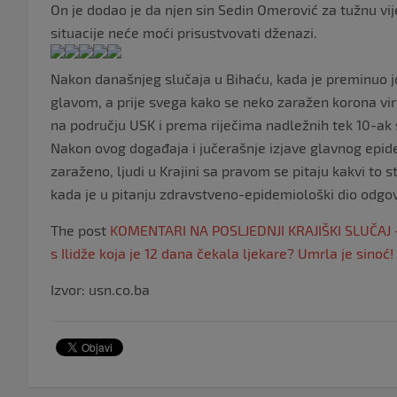
On je dodao je da njen sin Sedin Omerović za tužnu v
situacije neće moći prisustvovati dženazi.
Nakon današnjeg slučaja u Bihaću, kada je preminuo jo
glavom, a prije svega kako se neko zaražen korona vir
na području USK i prema riječima nadležnih tek 10-ak s
Nakon ovog događaja i jučerašnje izjave glavnog epide
zaraženo, ljudi u Krajini sa pravom se pitaju kakvi to
kada je u pitanju zdravstveno-epidemiološki dio odgo
The post
KOMENTARI NA POSLJEDNJI KRAJIŠKI SLUČAJ – 
s Ilidže koja je 12 dana čekala ljekare? Umrla je sinoć!
Izvor: usn.co.ba