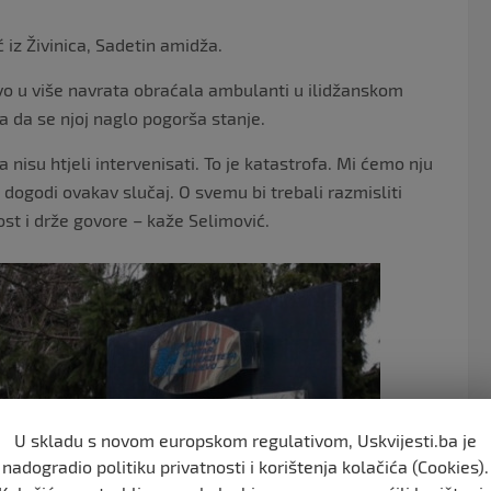
 iz Živinica, Sadetin amidža.
rvo u više navrata obraćala ambulanti u ilidžanskom
la da se njoj naglo pogorša stanje.
 a nisu htjeli intervenisati. To je katastrofa. Mi ćemo nju
e dogodi ovakav slučaj. O svemu bi trebali razmisliti
nost i drže govore – kaže Selimović.
U skladu s novom europskom regulativom, Uskvijesti.ba je
nadogradio politiku privatnosti i korištenja kolačića (Cookies).