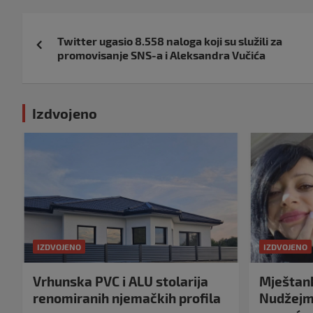
Navigacija
Twitter ugasio 8.558 naloga koji su služili za
objava
promovisanje SNS-a i Aleksandra Vučića
Izdvojeno
IZDVOJENO
IZDVOJENO
Vrhunska PVC i ALU stolarija
Mještank
renomiranih njemačkih profila
Nudžejma