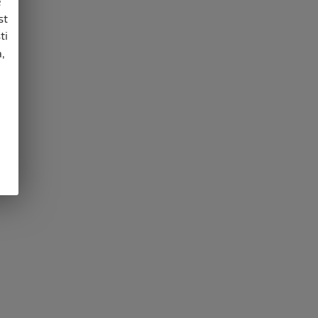
e
st
ti
,