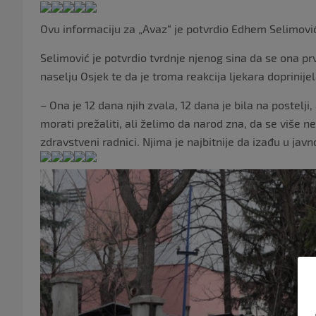
Ovu informaciju za „Avaz“ je potvrdio Edhem Selimović
Selimović je potvrdio tvrdnje njenog sina da se ona p
naselju Osjek te da je troma reakcija ljekara doprinije
– Ona je 12 dana njih zvala, 12 dana je bila na postelji,
morati prežaliti, ali želimo da narod zna, da se više n
zdravstveni radnici. Njima je najbitnije da izađu u jav