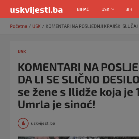
uskvijesti.ba
BIHAĆ
USK
BIH
Skip
Početna
USK
KOMENTARI NA POSLJEDNJI KRAJIŠKI SLUČAJ – DA
to
content
USK
KOMENTARI NA POSLJED
DA LI SE SLIČNO DESILO 
se žene s Ilidže koja je
Umrla je sinoć!
uskvijesti.ba