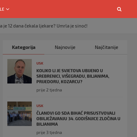
LE
 je 12 dana čekala ljekare? Umrla je sinoć!
Kategorija
Najnovije
Najčitanije
USK
KOLIKO LI JE SVJETOVA UBIJENO U
SREBRENICI, VIŠEGRADU, BILJANIMA,
PRIJEDORU, KOZARCU?
prije 2 tjedna
USK
ČLANOVI GO SDA BIHAĆ PRISUSTVOVALI
OBILJEŽAVANJU 34. GODIŠNJICE ZLOČINA U
BILJANIMA
prije 3 tjedna