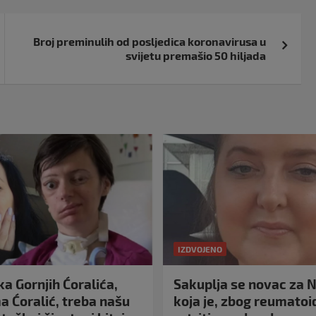
Broj preminulih od posljedica koronavirusa u
svijetu premašio 50 hiljada
IZDVOJENO
a Gornjih Ćoralića,
Sakuplja se novac za N
 Ćoralić, treba našu
koja je, zbog reumato