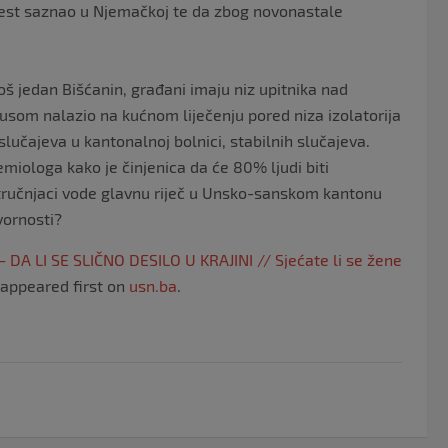
ijest saznao u Njemačkoj te da zbog novonastale
š jedan Bišćanin, građani imaju niz upitnika nad
usom nalazio na kućnom liječenju pored niza izolatorija
lučajeva u kantonalnoj bolnici, stabilnih slučajeva.
miologa kako je činjenica da će 80% ljudi biti
 stručnjaci vode glavnu riječ u Unsko-sanskom kantonu
vornosti?
DA LI SE SLIČNO DESILO U KRAJINI // Sjećate li se žene
appeared first on
usn.ba
.