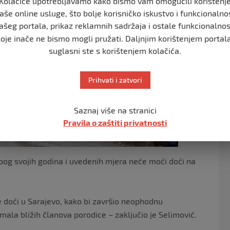
Kolačiće upotrebljavamo kako bismo vam omogućili korištenj
aše online usluge, što bolje korisničko iskustvo i funkcionalno
ašeg portala, prikaz reklamnih sadržaja i ostale funkcionalnos
koje inače ne bismo mogli pružati. Daljnjim korištenjem portala
suglasni ste s korištenjem kolačića.
Prihvati i zatvori
Saznaj više na stranici
Pravila o zaštiti privatnosti
zbog svojih godina i uvedenih mjera neće moći doći na
 je doći u Sarajevo, kako bi završio neophodnu
ala bližih članova porodice – zaključio je Selimović.