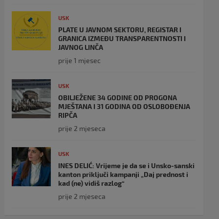
USK
PLATE U JAVNOM SEKTORU, REGISTAR I
GRANICA IZMEĐU TRANSPARENTNOSTI I
JAVNOG LINČA
prije 1 mjesec
USK
OBILJEŽENE 34 GODINE OD PROGONA
MJEŠTANA I 31 GODINA OD OSLOBOĐENJA
RIPČA
prije 2 mjeseca
USK
INES DELIĆ: Vrijeme je da se i Unsko-sanski
kanton priključi kampanji „Daj prednost i
kad (ne) vidiš razlog“
prije 2 mjeseca