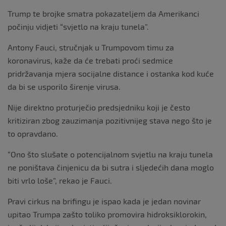
Trump te brojke smatra pokazateljem da Amerikanci
počinju vidjeti “svjetlo na kraju tunela”.
Antony Fauci, stručnjak u Trumpovom timu za
koronavirus, kaže da će trebati proći sedmice
pridržavanja mjera socijalne distance i ostanka kod kuće
da bi se usporilo širenje virusa.
Nije direktno proturječio predsjedniku koji je često
kritiziran zbog zauzimanja pozitivnijeg stava nego što je
to opravdano.
“Ono što slušate o potencijalnom svjetlu na kraju tunela
ne poništava činjenicu da bi sutra i sljedećih dana moglo
biti vrlo loše”, rekao je Fauci.
Pravi cirkus na brifingu je ispao kada je jedan novinar
upitao Trumpa zašto toliko promovira hidroksiklorokin,