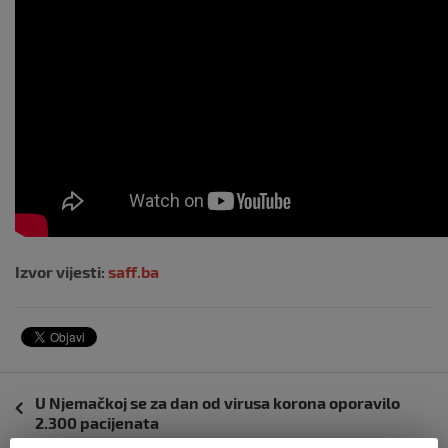
Izvor vijesti:
saff.ba
Navigacija
U Njemačkoj se za dan od virusa korona oporavilo
objava
2.300 pacijenata