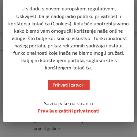
U skladu s novom europskom regulativom,
Vučić posjetio Novi Pazar, dopremljeni respiratori za
Uskvijesti.ba je nadogradio politiku privatnosti i
bolnicu: Zukorlić zatražio halal program za
muslimane u covid centru u Beogradu
korištenja kolačića (Cookies). Kolačiće upotrebljavamo
kako bismo vam omogućili korištenje naše online
usluge, što bolje korisničko iskustvo i funkcionalnost
Kategorija
Najnovije
Najčitanije
našeg portala, prikaz reklamnih sadržaja i ostale
funkcionalnosti koje inače ne bismo mogli pružati.
TIMELINE
Daljnjim korištenjem portala, suglasni ste s
(FOTO) Skandalozna poruka: Pripadnik
korištenjem kolačića.
Sudske policije BiH uz sliku ratnog
zločinca Mladića čestitao Novu godinu
Prihvati i zatvori
prije 3 godine
TIMELINE
Saznaj više na stranici
(VIDEO) Užas u Iranu: Najmanje 20 ljudi
Pravila o zaštiti privatnosti
poginulo u eksploziji u blizini groba
generala Soleimanija
prije 3 godine