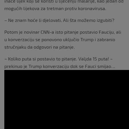
inače lijek koji se koristi u liječenju malarije, kao jedan od
mogućih lijekova za tretman protiv koronavirusa.
– Ne znam hoće li djelovati. Ali šta možemo izgubiti?
Potom je novinar CNN-a isto pitanje postavio Fauciju, ali
u konverzaciju se ponovono uključio Trump i zabranio
stručnjaku da odgovori na pitanje.
– Koliko puta si postavio to pitanje. Valjda 15 puta! –
prekinuo je Trump konverzaciju dok se Fauci smijao…