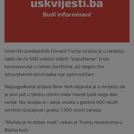
o
k
Američki predsjednik Donald Trump izrazio je u nedjelju
nadu da će SAD uskoro vidjeti “popuštanje” krize
koronavirusa u nekim žarištima, ali njegov tim
zdravstvenih stručnjaka nije optimističan.
Najpogođenija država New York objavila je u nedjelju da
je prvi put u tjednu umrlo malo manje ljudi nego dan
ranije. No, brojka je i dalje visoka s gotovo 600 novih
smrtnih slučajeva i preko 7.300 novih zaraza.
“Možda je to dobar znak”, rekao je Trump novinarima u
Bijeloj kući.