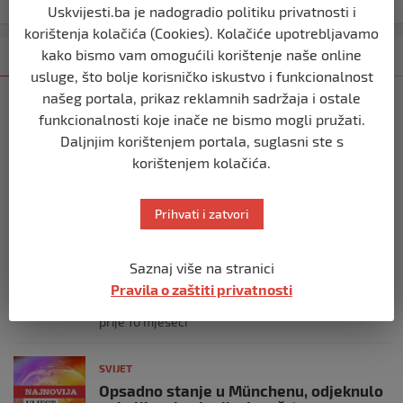
Uskvijesti.ba je nadogradio politiku privatnosti i
korištenja kolačića (Cookies). Kolačiće upotrebljavamo
kako bismo vam omogućili korištenje naše online
Kategorija
Najnovije
Najčitanije
usluge, što bolje korisničko iskustvo i funkcionalnost
našeg portala, prikaz reklamnih sadržaja i ostale
SVIJET
funkcionalnosti koje inače ne bismo mogli pružati.
Italijanski kapetan iz flotile za Gazu
primio islam nakon što su izraelske
Daljnjim korištenjem portala, suglasni ste s
snage prekinule molitvu njegove
korištenjem kolačića.
posade
prije 10 mjeseci
Prihvati i zatvori
SVIJET
Brod “Mikeno” probio izraelsku blokadu
Saznaj više na stranici
i uplovio u Gazu – kapetan iz Sarajeva
Pravila o zaštiti privatnosti
vijori zastavu BiH
prije 10 mjeseci
SVIJET
Opsadno stanje u Münchenu, odjeknulo