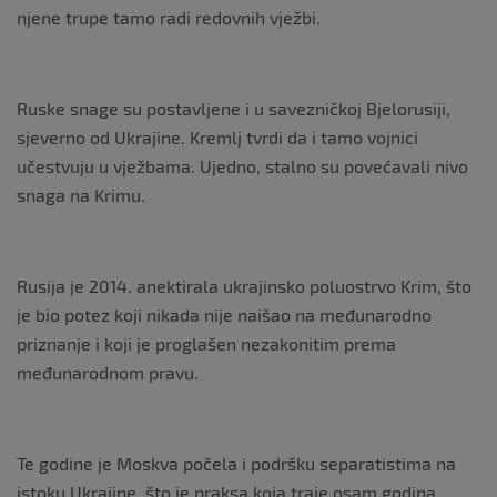
njene trupe tamo radi redovnih vježbi.
Ruske snage su postavljene i u savezničkoj Bjelorusiji,
sjeverno od Ukrajine. Kremlj tvrdi da i tamo vojnici
učestvuju u vježbama. Ujedno, stalno su povećavali nivo
snaga na Krimu.
Rusija je 2014. anektirala ukrajinsko poluostrvo Krim, što
je bio potez koji nikada nije naišao na međunarodno
priznanje i koji je proglašen nezakonitim prema
međunarodnom pravu.
Te godine je Moskva počela i podršku separatistima na
istoku Ukrajine, što je praksa koja traje osam godina.