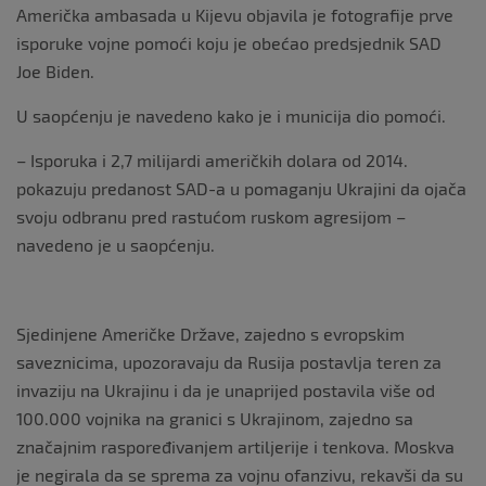
Američka ambasada u Kijevu objavila je fotografije prve
isporuke vojne pomoći koju je obećao predsjednik SAD
Joe Biden.
U saopćenju je navedeno kako je i municija dio pomoći.
– Isporuka i 2,7 milijardi američkih dolara od 2014.
pokazuju predanost SAD-a u pomaganju Ukrajini da ojača
svoju odbranu pred rastućom ruskom agresijom –
navedeno je u saopćenju.
Sjedinjene Američke Države, zajedno s evropskim
saveznicima, upozoravaju da Rusija postavlja teren za
invaziju na Ukrajinu i da je unaprijed postavila više od
100.000 vojnika na granici s Ukrajinom, zajedno sa
značajnim raspoređivanjem artiljerije i tenkova. Moskva
je negirala da se sprema za vojnu ofanzivu, rekavši da su