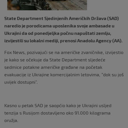
k
State Department Sjedinjenih Američkih Država (SAD)
naredio je porodicama uposlenika svoje ambasade u
Ukrajini da od ponedjeljka počnu napuštati zemlju,
izvijestili su lokalni mediji, prenosi Anadolu Agency (AA).
Fox News, pozivajući se na američke zvaničnike, izvijestio
je kako se očekuje da State Department sljedeće
sedmice potakne američke građane na početak
evakuacije iz Ukrajine komercijalnim letovima, “dok su još
uvijek dostupni”.
Kasno u petak SAD je saopćio kako je Ukrajini usljed
tenzija s Rusijom dostavljeno oko 91.000 kilograma
oružja.