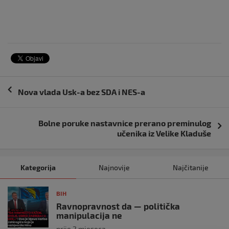
Navigacija
Nova vlada Usk-a bez SDA i NES-a
objava
Bolne poruke nastavnice prerano preminulog
učenika iz Velike Kladuše
Kategorija
Najnovije
Najčitanije
BIH
Ravnopravnost da — politička
manipulacija ne
prije 2 mjeseca