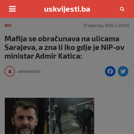
uskvijesti.ba
Skip
to
BIH
21 siječnja, 2022 u 22:44
content
Mafija se obračunava na ulicama
Sarajeva, a zna li iko gdje je NiP-ov
ministar Admir Katica:
F
T
uskvijesti.ba
a
c
i
e
e
b
o
o