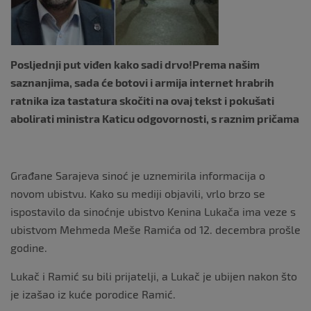
k
Posljednji put viđen kako sadi drvo!Prema našim
saznanjima, sada će botovi i armija internet hrabrih
ratnika iza tastatura skočiti na ovaj tekst i pokušati
abolirati ministra Katicu odgovornosti, s raznim pričama
Građane Sarajeva sinoć je uznemirila informacija o
novom ubistvu. Kako su mediji objavili, vrlo brzo se
ispostavilo da sinoćnje ubistvo Kenina Lukača ima veze s
ubistvom Mehmeda Meše Ramića od 12. decembra prošle
godine.
Lukač i Ramić su bili prijatelji, a Lukač je ubijen nakon što
je izašao iz kuće porodice Ramić.