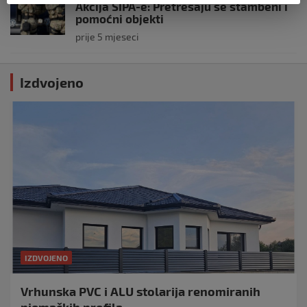
Akcija SIPA-e: Pretresaju se stambeni i
pomoćni objekti
prije 5 mjeseci
Izdvojeno
IZDVOJENO
Vrhunska PVC i ALU stolarija renomiranih
njemačkih profila