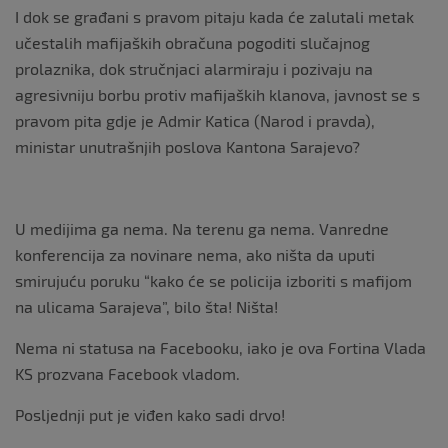
I dok se građani s pravom pitaju kada će zalutali metak
učestalih mafijaških obračuna pogoditi slučajnog
prolaznika, dok stručnjaci alarmiraju i pozivaju na
agresivniju borbu protiv mafijaških klanova, javnost se s
pravom pita gdje je Admir Katica (Narod i pravda),
ministar unutrašnjih poslova Kantona Sarajevo?
U medijima ga nema. Na terenu ga nema. Vanredne
konferencija za novinare nema, ako ništa da uputi
smirujuću poruku “kako će se policija izboriti s mafijom
na ulicama Sarajeva”, bilo šta! Ništa!
Nema ni statusa na Facebooku, iako je ova Fortina Vlada
KS prozvana Facebook vladom.
Posljednji put je viđen kako sadi drvo!