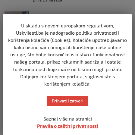
BIH
Postoje razne špekulacije oko ukidanja
U skladu s novom europskom regulativom,
OHR-a – šta vi mislite?
Uskvijesti.ba je nadogradio politiku privatnosti i
prije 3 mjeseca
korištenja kolačića (Cookies). Kolačiće upotrebljavamo
kako bismo vam omogućili korištenje naše online
BIH
usluge, što bolje korisničko iskustvo i funkcionalnost
Zašto Bakir Izetbegović trenutno ima
našeg portala, prikaz reklamnih sadržaja i ostale
najveće šanse za povratak u
funkcionalnosti koje inače ne bismo mogli pružati.
Predsjedništvo BiH
Daljnjim korištenjem portala, suglasni ste s
prije 3 mjeseca
korištenjem kolačića.
BIH
Prihvati i zatvori
Demantij Federalnog ministarstva
unutrašnjih poslova
prije 5 mjeseci
Saznaj više na stranici
Pravila o zaštiti privatnosti
BIH