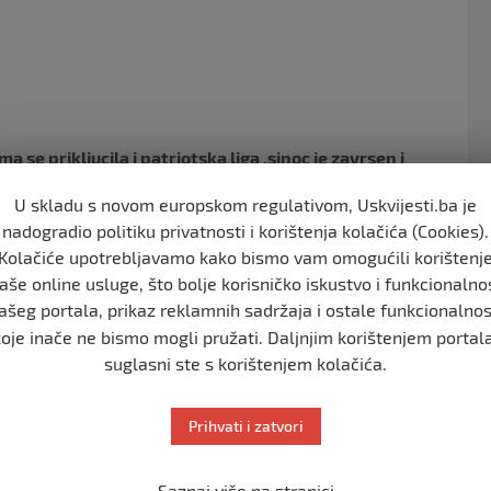
o
k
se prikljucila i patriotska liga ,sinoc je zavrsen i
alnoj skupstini ali i sa SDP gdje su doneseni sljedeci
U skladu s novom europskom regulativom, Uskvijesti.ba je
nadogradio politiku privatnosti i korištenja kolačića (Cookies).
Kolačiće upotrebljavamo kako bismo vam omogućili korištenj
adu sa strankama koje su u opoziciji. Ovu manjinsku vladu
aše online usluge, što bolje korisničko iskustvo i funkcionalno
ašeg portala, prikaz reklamnih sadržaja i ostale funkcionalnos
koje inače ne bismo mogli pružati. Daljnjim korištenjem portala
suglasni ste s korištenjem kolačića.
Prihvati i zatvori
Saznaj više na stranici