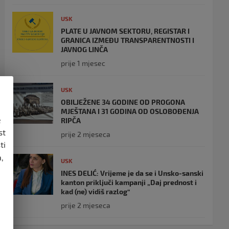
USK
PLATE U JAVNOM SEKTORU, REGISTAR I
GRANICA IZMEĐU TRANSPARENTNOSTI I
JAVNOG LINČA
prije 1 mjesec
USK
OBILJEŽENE 34 GODINE OD PROGONA
MJEŠTANA I 31 GODINA OD OSLOBOĐENJA
e
RIPČA
st
prije 2 mjeseca
ti
,
USK
INES DELIĆ: Vrijeme je da se i Unsko-sanski
kanton priključi kampanji „Daj prednost i
kad (ne) vidiš razlog“
prije 2 mjeseca