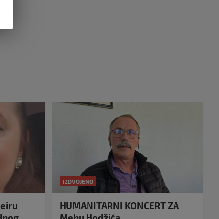
IZDVOJENO
eiru
HUMANITARNI KONCERT ZA
idnog
Mehu Hodžića