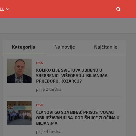
LE
Kategorija
Najnovije
Najčitanije
USK
KOLIKO LI JE SVJETOVA UBIJENO U
SREBRENICI, VIŠEGRADU, BILJANIMA,
PRIJEDORU, KOZARCU?
prije 2 tjedna
USK
ČLANOVI GO SDA BIHAĆ PRISUSTVOVALI
OBILJEŽAVANJU 34. GODIŠNJICE ZLOČINA U
BILJANIMA
prije 3 tjedna