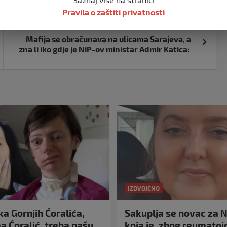
Pravila o zaštiti privatnosti
Mafija se obračunava na ulicama Sarajeva, a
zna li iko gdje je NiP-ov ministar Admir Katica:
IZDVOJENO
a Gornjih Ćoralića,
Sakuplja se novac za N
 Ćoralić, treba našu
koja je, zbog reumato