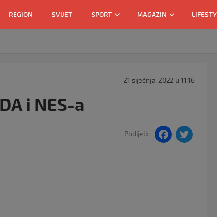
REGION
SVIJET
SPORT
MAGAZIN
LIFESTY
21 siječnja, 2022 u 11:16
DA i NES-a
F
T
Podijeli:
a
w
c
itt
e
er
b
o