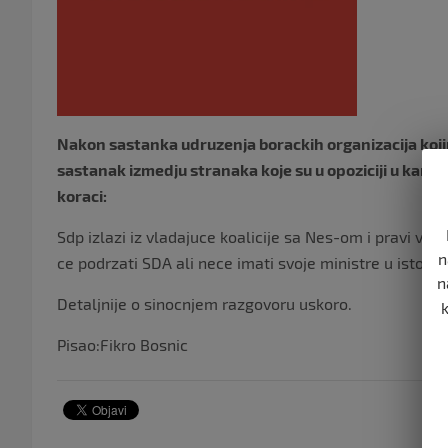
Nakon sastanka udruzenja borackih organizacija kojima 
sastanak izmedju stranaka koje su u opoziciji u kanton
koraci:
Sdp izlazi iz vladajuce koalicije sa Nes-om i pravi vl
n
ce podrzati SDA ali nece imati svoje ministre u istoj.
n
Detaljnije o sinocnjem razgovoru uskoro.
Pisao:Fikro Bosnic