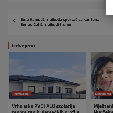
Navigacija
Ema Hamulić- najbolja sportašica kantona
objava
Senad Ćatić- najbolji trener
Izdvojeno
IZDVOJENO
IZDVOJENO
Vrhunska PVC i ALU stolarija
Mještank
renomiranih njemačkih profila
Nudžejma