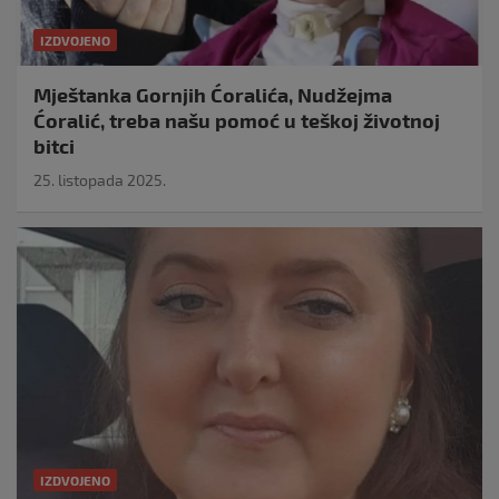
IZDVOJENO
Mještanka Gornjih Ćoralića, Nudžejma
Ćoralić, treba našu pomoć u teškoj životnoj
bitci
25. listopada 2025.
IZDVOJENO