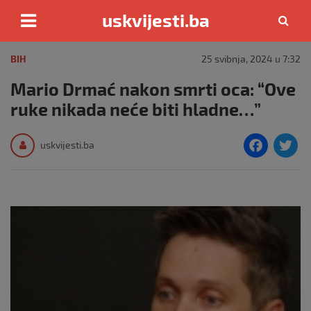
uskvijesti.ba
Skip
to
BIH
25 svibnja, 2024 u 7:32
content
Mario Drmać nakon smrti oca: “Ove
ruke nikada neće biti hladne…”
F
T
uskvijesti.ba
a
c
i
e
e
b
o
o
k