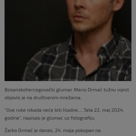
Bosanskohercegovački glumac Mario Drmać tužnu vijest
objavio je na društvenim mrežama.
“Ove ruke nikada neće biti hladne… Tata 22. maj 2024.
godine”, napisao je glumac uz fotografiju.
Žarko Drmać je danas, 24. maja pokopan na