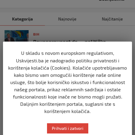
Kategorija
Najnovije
Najčitanije
BIH
Ravnopravnost da — politička
manipulacija ne
U skladu s novom europskom regulativom,
prije 2 mjeseca
Uskvijesti.ba je nadogradio politiku privatnosti i
korištenja kolačića (Cookies). Kolačiće upotrebljavamo
BIH
kako bismo vam omogućili korištenje naše online
Postoje razne špekulacije oko ukidanja
usluge, što bolje korisničko iskustvo i funkcionalnost
OHR-a – šta vi mislite?
našeg portala, prikaz reklamnih sadržaja i ostale
prije 3 mjeseca
funkcionalnosti koje inače ne bismo mogli pružati.
Daljnjim korištenjem portala, suglasni ste s
BIH
korištenjem kolačića.
Zašto Bakir Izetbegović trenutno ima
najveće šanse za povratak u
Predsjedništvo BiH
Prihvati i zatvori
prije 3 mjeseca