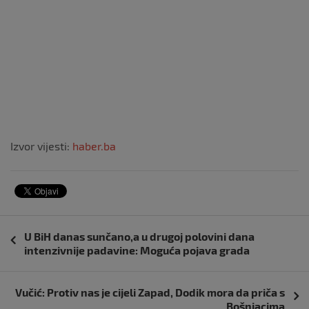
Izvor vijesti:
haber.ba
Navigacija
U BiH danas sunčano,a u drugoj polovini dana
objava
intenzivnije padavine: Moguća pojava grada
Vučić: Protiv nas je cijeli Zapad, Dodik mora da priča s
Bošnjacima