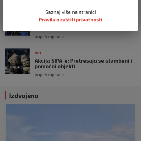
Saznaj više na stranici
BIH
Pravila o zaštiti privatnosti
Demantij Federalnog ministarstva
unutrašnjih poslova
prije 5 mjeseci
BIH
Akcija SIPA-e: Pretresaju se stambeni i
pomoćni objekti
prije 5 mjeseci
Izdvojeno