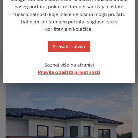
prije 5 mjeseci
našeg portala, prikaz reklamnih sadržaja i ostale
funkcionalnosti koje inače ne bismo mogli pružati.
BIH
Daljnjim korištenjem portala, suglasni ste s
Akcija SIPA-e: Pretresaju se stambeni i
korištenjem kolačića.
pomoćni objekti
prije 5 mjeseci
Prihvati i zatvori
Izdvojeno
Saznaj više na stranici
Pravila o zaštiti privatnosti