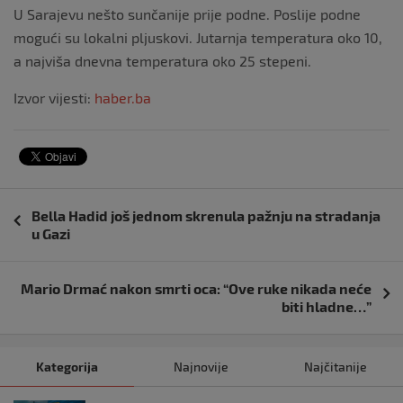
U Sarajevu nešto sunčanije prije podne. Poslije podne
mogući su lokalni pljuskovi. Jutarnja temperatura oko 10,
a najviša dnevna temperatura oko 25 stepeni.
Izvor vijesti:
haber.ba
Navigacija
Bella Hadid još jednom skrenula pažnju na stradanja
objava
u Gazi
Mario Drmać nakon smrti oca: “Ove ruke nikada neće
biti hladne…”
Kategorija
Najnovije
Najčitanije