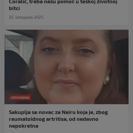
Ćoralić, treba našu pomoć u teškoj životnoj
bitci
25. listopada 2025.
IZDVOJENO
Sakuplja se novac za Neiru koja je, zbog
reumatoidnog artritisa, od nedavno
nepokretna