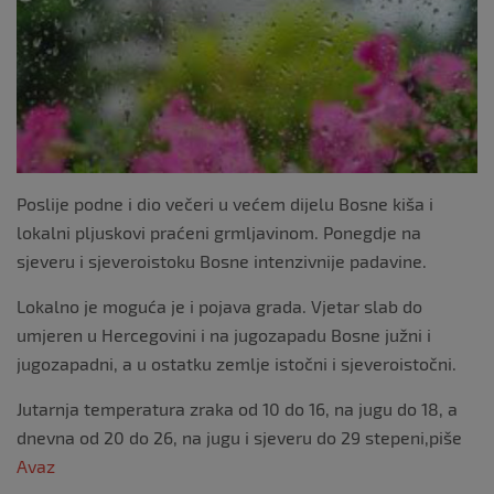
k
Poslije podne i dio večeri u većem dijelu Bosne kiša i
lokalni pljuskovi praćeni grmljavinom. Ponegdje na
sjeveru i sjeveroistoku Bosne intenzivnije padavine.
Lokalno je moguća je i pojava grada. Vjetar slab do
umjeren u Hercegovini i na jugozapadu Bosne južni i
jugozapadni, a u ostatku zemlje istočni i sjeveroistočni.
Jutarnja temperatura zraka od 10 do 16, na jugu do 18, a
dnevna od 20 do 26, na jugu i sjeveru do 29 stepeni,piše
Avaz