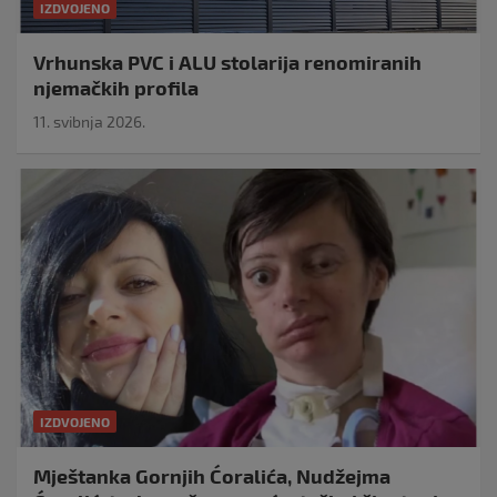
IZDVOJENO
Vrhunska PVC i ALU stolarija renomiranih
njemačkih profila
11. svibnja 2026.
IZDVOJENO
Mještanka Gornjih Ćoralića, Nudžejma