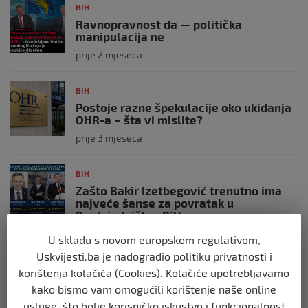
BIH
Ravnopravnost da — politička
manipulacija ne
prije 2 mjeseca
BIH
Postoje razne špekulacije oko ukidanja
OHR-a – šta vi mislite?
prije 3 mjeseca
BIH
Zašto Bakir Izetbegović trenutno ima
najveće šanse za povratak u
Predsjedništvo BiH
prije 3 mjeseca
U skladu s novom europskom regulativom,
Uskvijesti.ba je nadogradio politiku privatnosti i
BIH
korištenja kolačića (Cookies). Kolačiće upotrebljavamo
Demantij Federalnog ministarstva
kako bismo vam omogućili korištenje naše online
unutrašnjih poslova
usluge, što bolje korisničko iskustvo i funkcionalnost