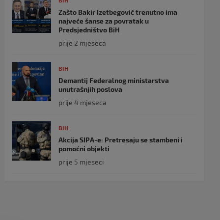
BIH
Zašto Bakir Izetbegović trenutno ima
najveće šanse za povratak u
Predsjedništvo BiH
prije 2 mjeseca
BIH
Demantij Federalnog ministarstva
unutrašnjih poslova
prije 4 mjeseca
BIH
Akcija SIPA-e: Pretresaju se stambeni i
pomoćni objekti
prije 5 mjeseci