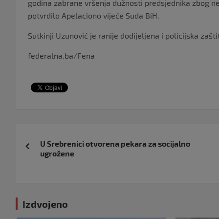
godina zabrane vršenja dužnosti predsjednika zbog nep
potvrdilo Apelaciono vijeće Suda BiH.
Sutkinji Uzunović je ranije dodijeljena i policijska zašti
federalna.ba/Fena
Navigacija
U Srebrenici otvorena pekara za socijalno
objava
ugrožene
Izdvojeno