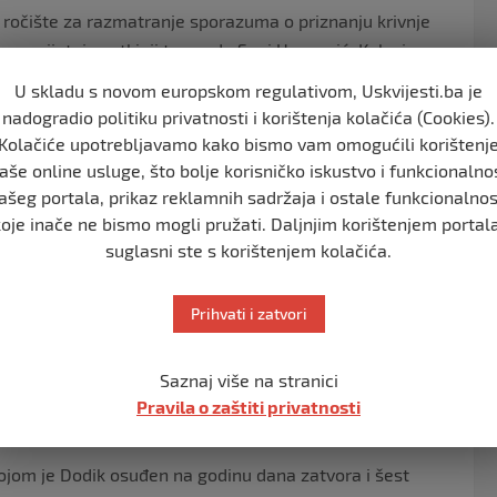
ročište za razmatranje sporazuma o priznanju krivnje
a prijetnje sutkinji tog suda Seni Uzunović. Kako je
tembar zakazano je ročište za razmatranje sporazuma o
U skladu s novom europskom regulativom, Uskvijesti.ba je
a optuženog Ljubana Vukovića zakazano ročište za
nadogradio politiku privatnosti i korištenja kolačića (Cookies).
Kolačiće upotrebljavamo kako bismo vam omogućili korištenj
aše online usluge, što bolje korisničko iskustvo i funkcionalno
 su uoči izricanja presude bivšem predsjedniku
ašeg portala, prikaz reklamnih sadržaja i ostale funkcionalnos
da BiH Seni Uzunović. Plavšića i Vukovića je Državna
koje inače ne bismo mogli pružati. Daljnjim korištenjem portala
izricanja presude Dodiku, te im je tada bio određen
suglasni ste s korištenjem kolačića.
oj Luci, neposredno pred datum izricanja presude u
Prihvati i zatvori
ja, putem društvene mreže u javno dostupnom
ić Seni, kako bi je spriječili u vršenju službenih radnji
Saznaj više na stranici
 i objavljivanja presude u krivičnom predmetu koji se
Pravila o zaštiti privatnosti
.
ojom je Dodik osuđen na godinu dana zatvora i šest