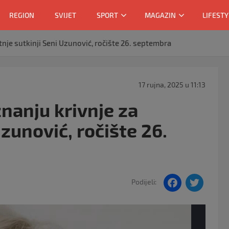
REGION
SVIJET
SPORT
MAGAZIN
LIFESTY
nje sutkinji Seni Uzunović, ročište 26. septembra
17 rujna, 2025 u 11:13
nanju krivnje za
Uzunović, ročište 26.
F
T
Podijeli:
a
w
c
itt