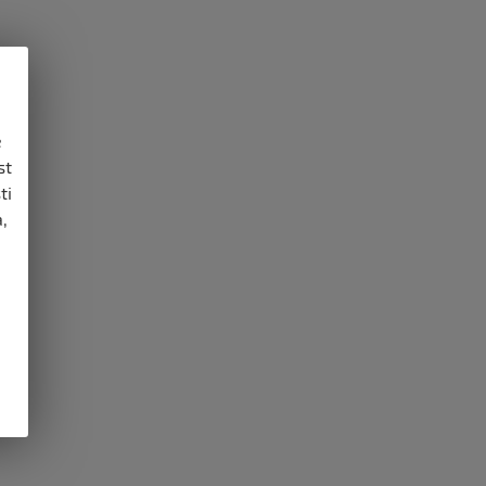
e
st
ti
,