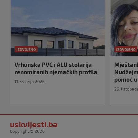
IZDVOJENO
IZDVOJENO
Vrhunska PVC i ALU stolarija
Mještank
renomiranih njemačkih profila
Nudžejma
pomoć u 
11. svibnja 2026.
25. listopad
uskvijesti.ba
Copyright © 2026