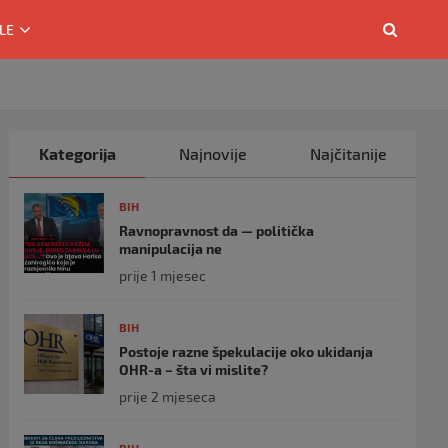
LE
Kategorija
Najnovije
Najčitanije
BIH
Ravnopravnost da — politička
manipulacija ne
prije 1 mjesec
BIH
Postoje razne špekulacije oko ukidanja
OHR-a – šta vi mislite?
prije 2 mjeseca