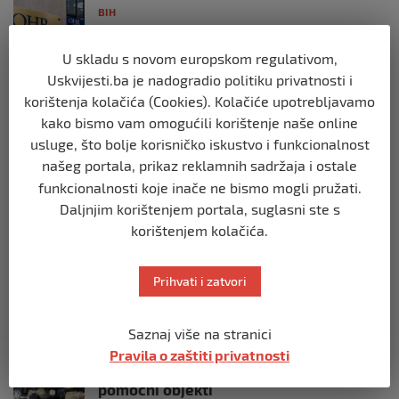
BIH
Postoje razne špekulacije oko ukidanja
OHR-a – šta vi mislite?
U skladu s novom europskom regulativom,
prije 3 mjeseca
Uskvijesti.ba je nadogradio politiku privatnosti i
korištenja kolačića (Cookies). Kolačiće upotrebljavamo
BIH
kako bismo vam omogućili korištenje naše online
Zašto Bakir Izetbegović trenutno ima
usluge, što bolje korisničko iskustvo i funkcionalnost
najveće šanse za povratak u
našeg portala, prikaz reklamnih sadržaja i ostale
Predsjedništvo BiH
funkcionalnosti koje inače ne bismo mogli pružati.
prije 3 mjeseca
Daljnjim korištenjem portala, suglasni ste s
korištenjem kolačića.
BIH
Demantij Federalnog ministarstva
unutrašnjih poslova
Prihvati i zatvori
prije 5 mjeseci
Saznaj više na stranici
BIH
Pravila o zaštiti privatnosti
Akcija SIPA-e: Pretresaju se stambeni i
pomoćni objekti