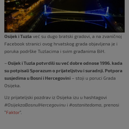
k
Osijek i Tuzla
već su dugo bratski gradovi, a na zvaničnoj
Facebook stranici ovog hrvatskog grada objavljena je i
poruka podrške Tuzlacima i svim građanima BiH.
–
Osijek i Tuzla potvrdili su već dobre odnose 1996. kada
su potpisali Sporazum o prijateljstvu i suradnji. Potpora
susjedima u Bosni i Hercegovini
– stoji u poruci Grada
Osijeka.
Uz prijateljski pozdrav iz Osijeka izu u hashtagovi
#OsijekzaBosnuIHercegovinu
i
#ostanitedoma
, prenosi
“
Faktor
“.