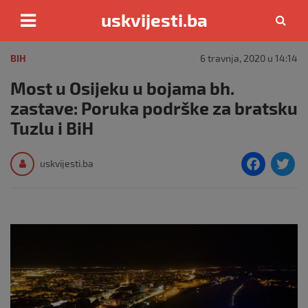
uskvijesti.ba
Skip
to
BIH
6 travnja, 2020 u 14:14
content
Most u Osijeku u bojama bh.
zastave: Poruka podrške za bratsku
Tuzlu i BiH
F
T
uskvijesti.ba
a
c
i
e
e
b
o
o