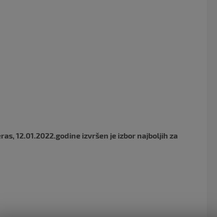
e
er
b
o
o
k
as, 12.01.2022.godine izvršen je izbor najboljih za