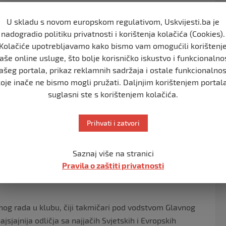
U skladu s novom europskom regulativom, Uskvijesti.ba je
nadogradio politiku privatnosti i korištenja kolačića (Cookies).
Kolačiće upotrebljavamo kako bismo vam omogućili korištenj
aše online usluge, što bolje korisničko iskustvo i funkcionalno
ašeg portala, prikaz reklamnih sadržaja i ostale funkcionalnos
koje inače ne bismo mogli pružati. Daljnjim korištenjem portala
suglasni ste s korištenjem kolačića.
Prihvati i zatvori
Saznaj više na stranici
Pravila o zaštiti privatnosti
tnog rada u klubu, čiji takmičari pod vodstvom Glavnog
jajnija odličja sa najjačih Svjetskih i Evropskih