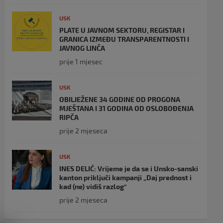
USK
PLATE U JAVNOM SEKTORU, REGISTAR I
GRANICA IZMEĐU TRANSPARENTNOSTI I
JAVNOG LINČA
prije 1 mjesec
USK
OBILJEŽENE 34 GODINE OD PROGONA
MJEŠTANA I 31 GODINA OD OSLOBOĐENJA
RIPČA
prije 2 mjeseca
USK
INES DELIĆ: Vrijeme je da se i Unsko-sanski
kanton priključi kampanji „Daj prednost i
kad (ne) vidiš razlog“
prije 2 mjeseca