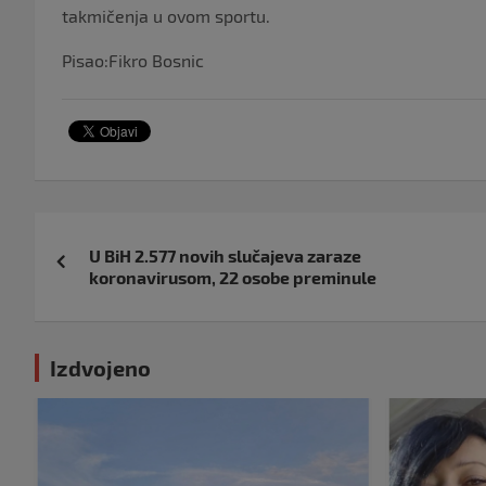
takmičenja u ovom sportu.
Pisao:Fikro Bosnic
Navigacija
U BiH 2.577 novih slučajeva zaraze
objava
koronavirusom, 22 osobe preminule
Izdvojeno