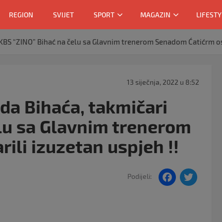
REGION
SVIJET
SPORT
MAGAZIN
LIFESTY
 KBS “ZINO” Bihać na čelu sa Glavnim trenerom Senadom Ćatićrm ost
13 siječnja, 2022 u 8:52
da Bihaća, takmičari
lu sa Glavnim trenerom
ili izuzetan uspjeh !!
F
T
Podijeli:
a
w
c
itt