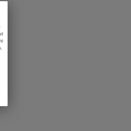
e
st
ti
,