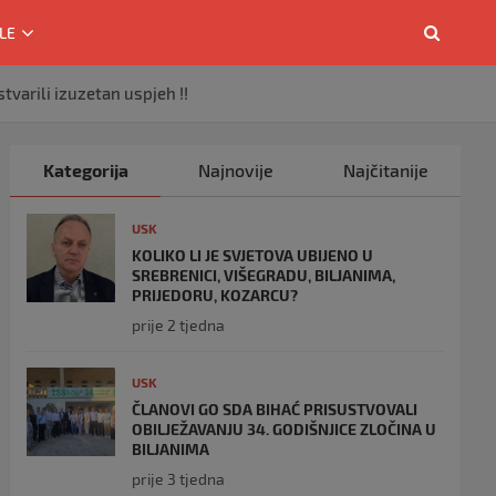
LE
varili izuzetan uspjeh !!
Kategorija
Najnovije
Najčitanije
USK
KOLIKO LI JE SVJETOVA UBIJENO U
SREBRENICI, VIŠEGRADU, BILJANIMA,
PRIJEDORU, KOZARCU?
prije 2 tjedna
USK
ČLANOVI GO SDA BIHAĆ PRISUSTVOVALI
OBILJEŽAVANJU 34. GODIŠNJICE ZLOČINA U
BILJANIMA
prije 3 tjedna