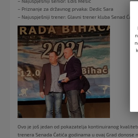
– Najuspješniji senior: Edis Mesic
– Priznanje za državnog prvaka: Dedic Sara
– Najuspješniji trener: Glavni trener kluba Senad Ćatić
n
n
Ovo je još jedan od pokazatelja kontinuiranog kvalite
trenera Senada Ćatića godinama u ovaj Grad donose najs