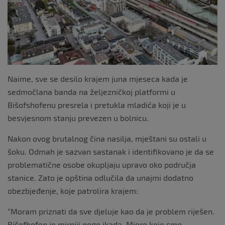
k
Naime, sve se desilo krajem juna mjeseca kada je
sedmočlana banda na željezničkoj platformi u
Bišofshofenu presrela i pretukla mladića koji je u
besvjesnom stanju prevezen u bolnicu.
Nakon ovog brutalnog čina nasilja, mještani su ostali u
šoku. Odmah je sazvan sastanak i identifikovano je da se
problematične osobe okupljaju upravo oko područja
stanice. Zato je opština odlučila da unajmi dodatno
obezbjeđenje, koje patrolira krajem:
“Moram priznati da sve djeluje kao da je problem riješen.
Bišofhofen je mirniji nego ikada. Mjere koje smo