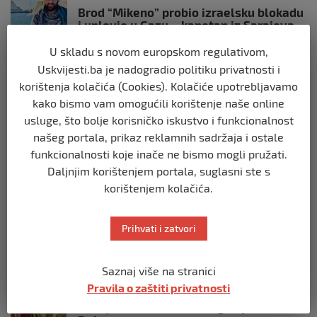
Brod “Mikeno” probio izraelsku blokadu
i uplovio u Gazu – kapetan iz Sarajeva
vijori zastavu BiH
U skladu s novom europskom regulativom,
prije 10 mjeseci
Uskvijesti.ba je nadogradio politiku privatnosti i
korištenja kolačića (Cookies). Kolačiće upotrebljavamo
SVIJET
kako bismo vam omogućili korištenje naše online
Opsadno stanje u Münchenu, odjeknulo
usluge, što bolje korisničko iskustvo i funkcionalnost
nekoliko eksplozija: Ima žrtava,
policijske snage na terenu
našeg portala, prikaz reklamnih sadržaja i ostale
funkcionalnosti koje inače ne bismo mogli pružati.
prije 10 mjeseci
Daljnjim korištenjem portala, suglasni ste s
korištenjem kolačića.
SVIJET
Putin: Spremni smo vojno uzvratiti
Zapadu
Prihvati i zatvori
prije 11 mjeseci
Saznaj više na stranici
SVIJET
Pravila o zaštiti privatnosti
Papa Lav XIV izjavio da je situacija vrlo
ozbiljna nakon izraelskog napada na