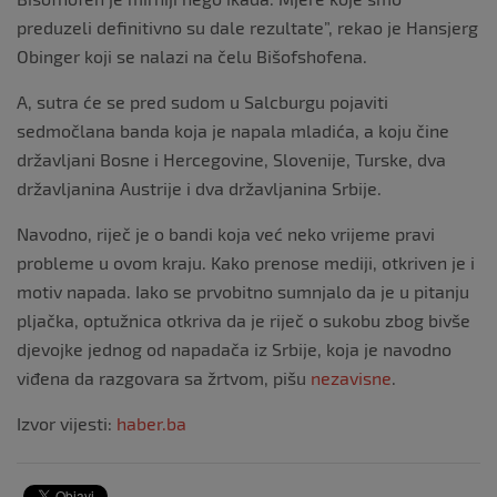
preduzeli definitivno su dale rezultate”, rekao je Hansjerg
Obinger koji se nalazi na čelu Bišofshofena.
A, sutra će se pred sudom u Salcburgu pojaviti
sedmočlana banda koja je napala mladića, a koju čine
državljani Bosne i Hercegovine, Slovenije, Turske, dva
državljanina Austrije i dva državljanina Srbije.
Navodno, riječ je o bandi koja već neko vrijeme pravi
probleme u ovom kraju. Kako prenose mediji, otkriven je i
motiv napada. Iako se prvobitno sumnjalo da je u pitanju
pljačka, optužnica otkriva da je riječ o sukobu zbog bivše
djevojke jednog od napadača iz Srbije, koja je navodno
viđena da razgovara sa žrtvom, pišu
nezavisne
.
Izvor vijesti:
haber.ba