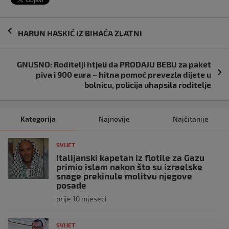
Navigacija
HARUN HASKIĆ IZ BIHAĆA ZLATNI
objava
GNUSNO: Roditelji htjeli da PRODAJU BEBU za paket
piva i 900 eura – hitna pomoć prevezla dijete u
bolnicu, policija uhapsila roditelje
Kategorija
Najnovije
Najčitanije
SVIJET
Italijanski kapetan iz flotile za Gazu
primio islam nakon što su izraelske
snage prekinule molitvu njegove
posade
prije 10 mjeseci
SVIJET