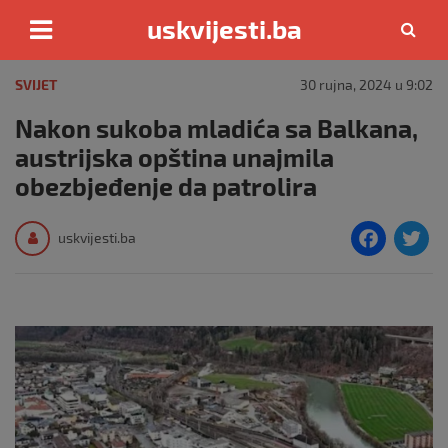
uskvijesti.ba
Skip
to
SVIJET
30 rujna, 2024 u 9:02
content
Nakon sukoba mladića sa Balkana,
austrijska opština unajmila
obezbjeđenje da patrolira
F
T
uskvijesti.ba
a
c
i
e
e
b
o
o