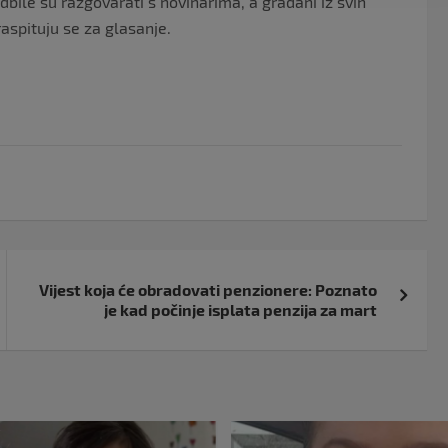
dbile su razgovarati s novinarima, a građani iz svih
 raspituju se za glasanje.
Vijest koja će obradovati penzionere: Poznato
je kad počinje isplata penzija za mart