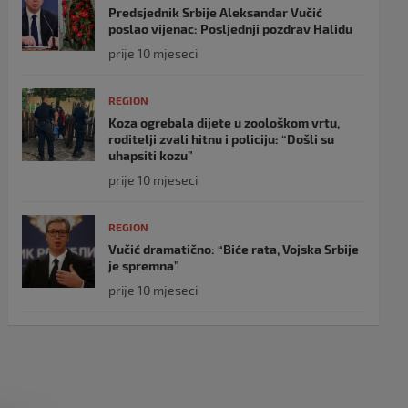
Predsjednik Srbije Aleksandar Vučić
poslao vijenac: Posljednji pozdrav Halidu
prije 10 mjeseci
REGION
Koza ogrebala dijete u zoološkom vrtu,
roditelji zvali hitnu i policiju: “Došli su
uhapsiti kozu”
prije 10 mjeseci
REGION
Vučić dramatično: “Biće rata, Vojska Srbije
je spremna”
prije 10 mjeseci