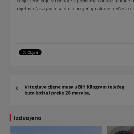
Dvije žene koje su hodale s popisima i obilazile kuće o
dijelova Niša javili su da ih posjećuju aktivisti SNS-a i
Navigacija
Vrtoglave cijene mesa u BiH:Kilogram telećeg
objava
buta košta i preko 28 maraka,
Izdvojeno