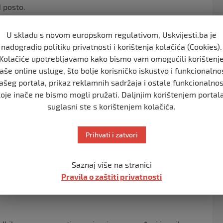
1 posto.
U skladu s novom europskom regulativom, Uskvijesti.ba je
nadogradio politiku privatnosti i korištenja kolačića (Cookies).
sto.
Kolačiće upotrebljavamo kako bismo vam omogućili korištenj
aše online usluge, što bolje korisničko iskustvo i funkcionalno
ašeg portala, prikaz reklamnih sadržaja i ostale funkcionalnos
koje inače ne bismo mogli pružati. Daljnjim korištenjem portala
suglasni ste s korištenjem kolačića.
irače
Prihvati i zatvori
Saznaj više na stranici
sličnim popisima birača. Obilaze stambene objekte i
Pravila o zaštiti privatnosti
općine Palilula.