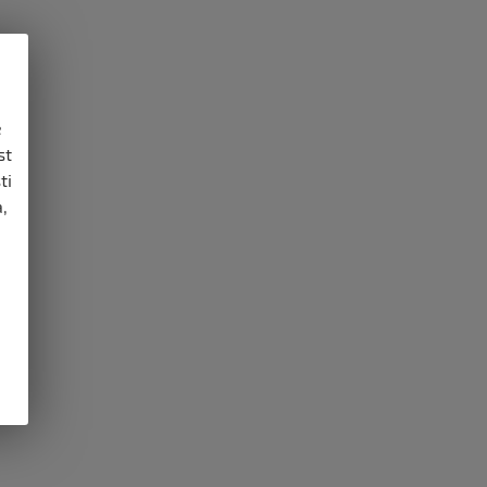
e
st
ti
,