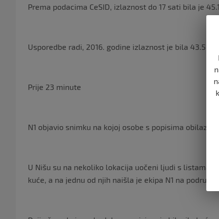
Prema podacima CeSID, izlaznost do 17 sati bila je 45.
Usporedbe radi, 2016. godine izlaznost je bila 43.5 po
n
n
Prije 23 minute
N1 objavio snimku na kojoj osobe s popisima obilaze b
U Nišu su na nekoliko lokacija uočeni ljudi s listama 
kuće, a na jednu od njih naišla je ekipa N1 na području 