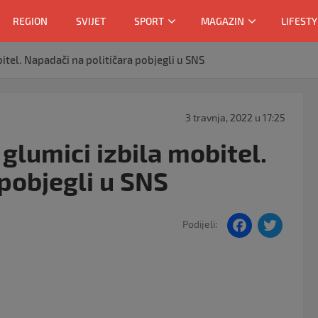
REGION
SVIJET
SPORT
MAGAZIN
LIFESTY
itel. Napadači na političara pobjegli u SNS
3 travnja, 2022 u 17:25
glumici izbila mobitel.
pobjegli u SNS
F
T
Podijeli:
a
w
c
itt
e
er
b