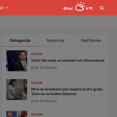
LE
Bihać
4
Kategorija
Najnovije
Najčitanije
REGION
Vulin: Ne smije se odustati od referenduma
prije 10 mjeseci
REGION
Mira se dvadeseti put cijepila protiv gripe:
‘Zato da ne budem bolesna’
prije 10 mjeseci
REGION