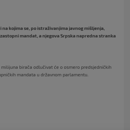
o
o
k
i na kojima se, po istraživanjima javnog mišljenja,
i uzastopni mandat, a njegova Srpska napredna stranka
5 milijuna birača odlučivat će o osmero predsjedničkih
zastupničkih mandata u državnom parlamentu.