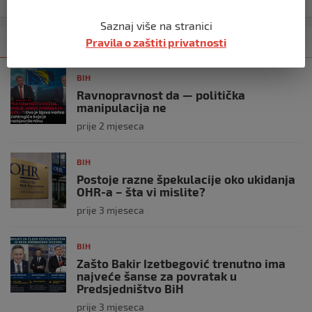
Saznaj više na stranici
Pravila o zaštiti privatnosti
Kategorija
Najnovije
Najčitanije
BIH
Ravnopravnost da — politička
manipulacija ne
prije 2 mjeseca
BIH
Postoje razne špekulacije oko ukidanja
OHR-a – šta vi mislite?
prije 3 mjeseca
BIH
Zašto Bakir Izetbegović trenutno ima
najveće šanse za povratak u
Predsjedništvo BiH
prije 3 mjeseca