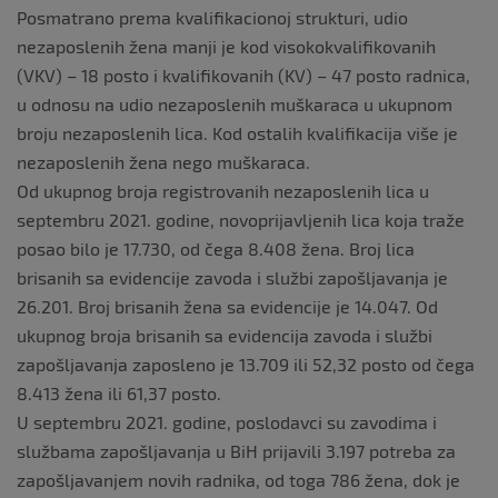
Posmatrano prema kvalifikacionoj strukturi, udio
nezaposlenih žena manji je kod visokokvalifikovanih
(VKV) – 18 posto i kvalifikovanih (KV) – 47 posto radnica,
u odnosu na udio nezaposlenih muškaraca u ukupnom
broju nezaposlenih lica. Kod ostalih kvalifikacija više je
nezaposlenih žena nego muškaraca.
Od ukupnog broja registrovanih nezaposlenih lica u
septembru 2021. godine, novoprijavljenih lica koja traže
posao bilo je 17.730, od čega 8.408 žena. Broj lica
brisanih sa evidencije zavoda i službi zapošljavanja je
26.201. Broj brisanih žena sa evidencije je 14.047. Od
ukupnog broja brisanih sa evidencija zavoda i službi
zapošljavanja zaposleno je 13.709 ili 52,32 posto od čega
8.413 žena ili 61,37 posto.
U septembru 2021. godine, poslodavci su zavodima i
službama zapošljavanja u BiH prijavili 3.197 potreba za
zapošljavanjem novih radnika, od toga 786 žena, dok je