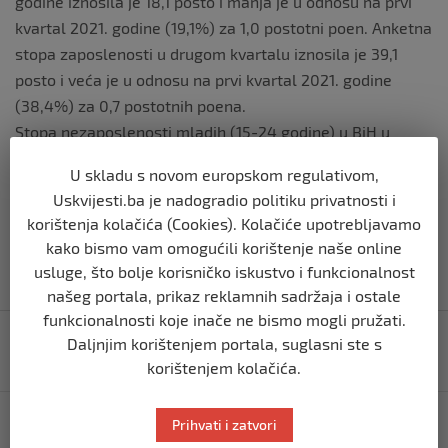
godine iznosila je 18,1 posto i manja je u odnosu na prvi
kvartal 2021. godine (19,1%) za 1,0 postotni poen. Anketna
stopa zaposlenosti u drugom kvartalu iznosila je 39,1
posto i veća je u odnosu na prvi kvartal 2021. godine
(38,4%) za 0,7 postotnih poena.
Stopa nezaposlenosti mladih (15-24 godine) u BiH u
drugom kvartalu 2021. godine iznosila je 39,8 posto i
U skladu s novom europskom regulativom,
manja je u odnosu na prvi kvartal 2021. godine (40,4%)
Uskvijesti.ba je nadogradio politiku privatnosti i
za 0,6 postotnih poena
korištenja kolačića (Cookies). Kolačiće upotrebljavamo
kako bismo vam omogućili korištenje naše online
usluge, što bolje korisničko iskustvo i funkcionalnost
našeg portala, prikaz reklamnih sadržaja i ostale
funkcionalnosti koje inače ne bismo mogli pružati.
Navigacija
Vlada FBiH: Unsko-Sanskom-Kantonu
Daljnjim korištenjem portala, suglasni ste s
objava
uplaćeno:8.301.059 miliona KM.
korištenjem kolačića.
Dan kada su svirepo ubijeni sarajevski policajci Adis
Prihvati i zatvori
Šehović i Davor Vujinović: Ko stoji iza zločina