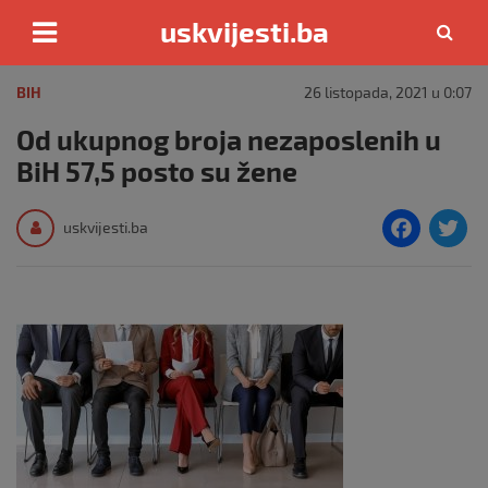
uskvijesti.ba
Skip
to
BIH
26 listopada, 2021 u 0:07
content
Od ukupnog broja nezaposlenih u
BiH 57,5 posto su žene
F
T
uskvijesti.ba
a
c
i
e
e
b
o
o
k