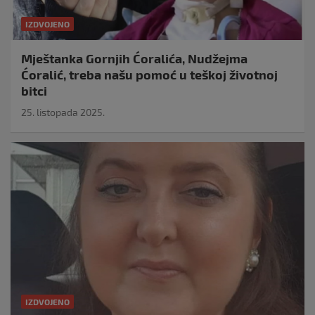
IZDVOJENO
Mještanka Gornjih Ćoralića, Nudžejma
Ćoralić, treba našu pomoć u teškoj životnoj
bitci
25. listopada 2025.
IZDVOJENO