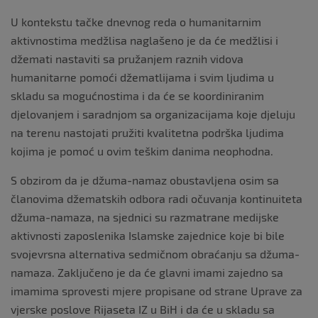
U kontekstu tačke dnevnog reda o humanitarnim
aktivnostima medžlisa naglašeno je da će medžlisi i
džemati nastaviti sa pružanjem raznih vidova
humanitarne pomoći džematlijama i svim ljudima u
skladu sa mogućnostima i da će se koordiniranim
djelovanjem i saradnjom sa organizacijama koje djeluju
na terenu nastojati pružiti kvalitetna podrška ljudima
kojima je pomoć u ovim teškim danima neophodna.
S obzirom da je džuma-namaz obustavljena osim sa
članovima džematskih odbora radi očuvanja kontinuiteta
džuma-namaza, na sjednici su razmatrane medijske
aktivnosti zaposlenika Islamske zajednice koje bi bile
svojevrsna alternativa sedmičnom obraćanju sa džuma-
namaza. Zaključeno je da će glavni imami zajedno sa
imamima sprovesti mjere propisane od strane Uprave za
vjerske poslove Rijaseta IZ u BiH i da će u skladu sa