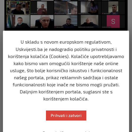
U skladu s novom europskom regulativom,
Uskvijesti.ba je nadogradio politiku privatnosti i
korištenja kolačića (Cookies). Kolačiće upotrebljavamo
kako bismo vam omogućili korištenje naše online
usluge, što bolje korisničko iskustvo i funkcionalnost
našeg portala, prikaz reklamnih sadržaja i ostale
funkcionalnosti koje inače ne bismo mogli pružati.
Daljnjim korištenjem portala, suglasni ste s
korištenjem kolačića.
Prihvati i zatvori
The post
Održana online sjednica Savjeta za vjerska