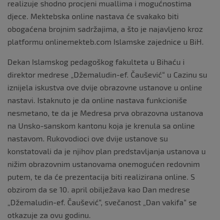
realizuje shodno procjeni muallima i mogućnostima
djece. Mektebska online nastava će svakako biti
obogaćena brojnim sadržajima, a što je najavljeno kroz
platformu onlinemekteb.com Islamske zajednice u BiH.
Dekan Islamskog pedagoškog fakulteta u Bihaću i
direktor medrese „Džemaludin-ef. Čaušević“ u Cazinu su
iznijela iskustva ove dvije obrazovne ustanove u online
nastavi. Istaknuto je da online nastava funkcioniše
nesmetano, te da je Medresa prva obrazovna ustanova
na Unsko-sanskom kantonu koja je krenula sa online
nastavom. Rukovodioci ove dvije ustanove su
konstatovali da je njihov plan predstavljanja ustanova u
nižim obrazovnim ustanovama onemogućen redovnim
putem, te da će prezentacija biti realizirana online. S
obzirom da se 10. april obilježava kao Dan medrese
„Džemaludin-ef. Čaušević“, svečanost „Dan vakifa“ se
otkazuje za ovu godinu.