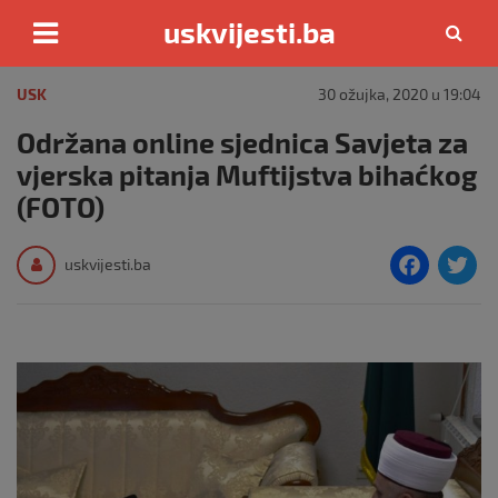
uskvijesti.ba
Skip
to
USK
30 ožujka, 2020 u 19:04
content
Održana online sjednica Savjeta za
vjerska pitanja Muftijstva bihaćkog
(FOTO)
F
T
uskvijesti.ba
a
c
i
e
e
b
o
o