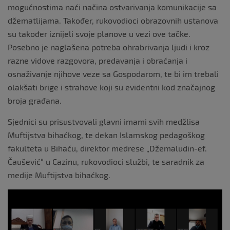
mogućnostima naći načina ostvarivanja komunikacije sa
džematlijama. Također, rukovodioci obrazovnih ustanova
su također iznijeli svoje planove u vezi ove tačke.
Posebno je naglašena potreba ohrabrivanja ljudi i kroz
razne vidove razgovora, predavanja i obraćanja i
osnaživanje njihove veze sa Gospodarom, te bi im trebali
olakšati brige i strahove koji su evidentni kod značajnog
broja građana.
Sjednici su prisustvovali glavni imami svih medžlisa
Muftijstva bihaćkog, te dekan Islamskog pedagoškog
fakulteta u Bihaću, direktor medrese „Džemaludin-ef.
Čaušević“ u Cazinu, rukovodioci službi, te saradnik za
medije Muftijstva bihaćkog.