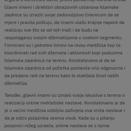
Glavni imami i direktori obrazovnih ustanova Islamske
zajdnice su izrazili svoje zadovoljstvo činenicom da se
mjere i pravila poštuju, da imami ulažu krajnje napore da
realizuju sve što se od njih traži i da budu na
raspolaganju svojim džematlijama u svakom segmentu.
Formirani su i potrebni timovi na nivou medžlisa koji će
koordinirati rad svih džemata i aktivnosti koje poduzima
Islamska zajednica na terenu. Konstatovano je da se
Islamska zajednica od početka postavila vrlo odgovorno i
da predano radi na terenu kako bi olakšala život naših
džematlija.
Također, glavni imami su iznijeli svoja iskustva s terena o
realizaciji online mektebske nastave. Konstatovano je da
je u većini medžlisa ozbiljno zaživjela ova vrsta nastave i
da je odziv polaznika veoma visok. Kada su u pitanju
polaznici nižeg uzrasta, online nastava se s njima