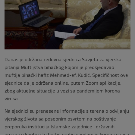
k
Danas je održana redovna sjednica Savjeta za vjerska
pitanja Muftijstva bihaćkog kojom je predsjedavao
muftija bihaćki hafiz Mehmed-ef. Kudić. Specifičnost ove
sjednice da je održana online, putem Zoom aplikacije,
zbog aktuelne situacije u vezi sa pandemijom korona
virusa.
Na sjednici su prenesene informacije s terena o odvijanju
vjerskog života sa posebnim osvrtom na poštivanje
preporuka institucija Islamske zajednice i državnih
organa u kontekstu borbe protiv pandemije korona virusa.