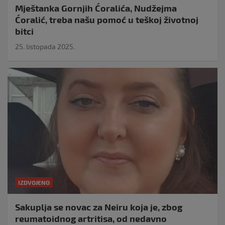
Mještanka Gornjih Ćoralića, Nudžejma
Ćoralić, treba našu pomoć u teškoj životnoj
bitci
25. listopada 2025.
IZDVOJENO
Sakuplja se novac za Neiru koja je, zbog
reumatoidnog artritisa, od nedavno