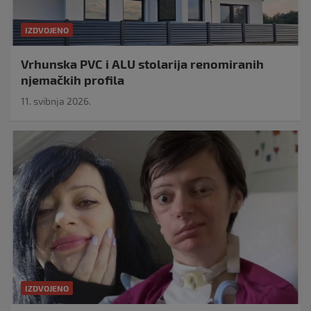
IZDVOJENO
Vrhunska PVC i ALU stolarija renomiranih
njemačkih profila
11. svibnja 2026.
IZDVOJENO