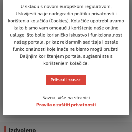
U skladu s novom europskom regulativom,
Uskvijesti.ba je nadogradio politiku privatnosti i
BIH
korištenja kolačića (Cookies). Kolačiće upotrebljavamo
Zašto Bakir Izetbegović trenutno ima
najveće šanse za povratak u
kako bismo vam omogućili korištenje naše online
Predsjedništvo BiH
usluge, što bolje korisničko iskustvo i funkcionalnost
prije 3 mjeseca
našeg portala, prikaz reklamnih sadržaja i ostale
funkcionalnosti koje inače ne bismo mogli pružati.
BIH
Daljnjim korištenjem portala, suglasni ste s
Demantij Federalnog ministarstva
korištenjem kolačića.
unutrašnjih poslova
prije 5 mjeseci
Prihvati i zatvori
BIH
Akcija SIPA-e: Pretresaju se stambeni i
Saznaj više na stranici
pomoćni objekti
Pravila o zaštiti privatnosti
prije 5 mjeseci
Izdvojeno