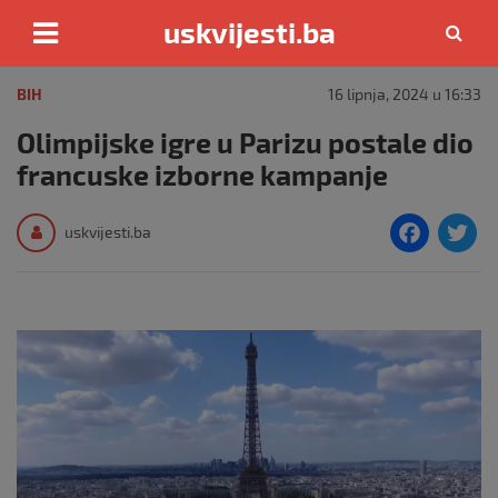
uskvijesti.ba
Skip
to
BIH
16 lipnja, 2024 u 16:33
content
Olimpijske igre u Parizu postale dio
francuske izborne kampanje
F
T
uskvijesti.ba
a
c
i
e
e
b
o
o
k