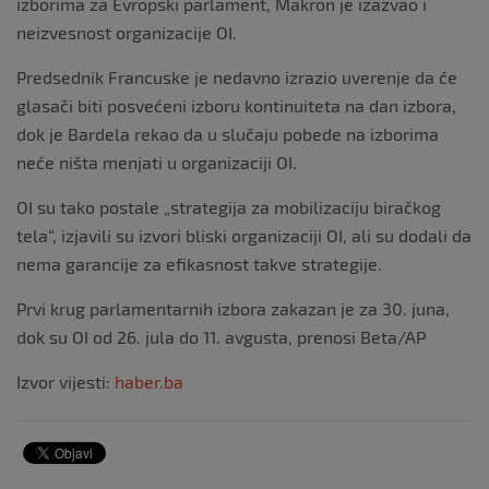
izborima za Evropski parlament, Makron je izazvao i
neizvesnost organizacije OI.
Predsednik Francuske je nedavno izrazio uverenje da će
glasači biti posvećeni izboru kontinuiteta na dan izbora,
dok je Bardela rekao da u slučaju pobede na izborima
neće ništa menjati u organizaciji OI.
OI su tako postale „strategija za mobilizaciju biračkog
tela“, izjavili su izvori bliski organizaciji OI, ali su dodali da
nema garancije za efikasnost takve strategije.
Prvi krug parlamentarnih izbora zakazan je za 30. juna,
dok su OI od 26. jula do 11. avgusta, prenosi Beta/AP
Izvor vijesti:
haber.ba