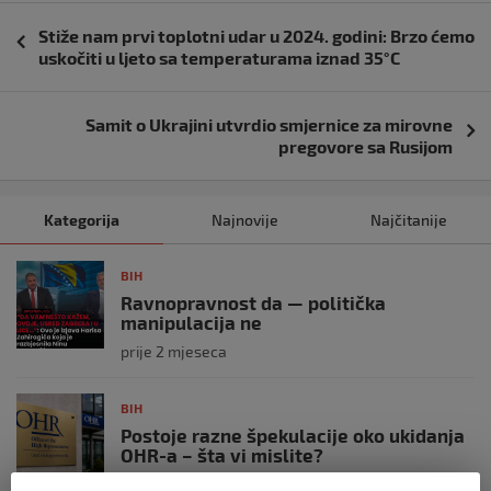
Navigacija
Stiže nam prvi toplotni udar u 2024. godini: Brzo ćemo
objava
uskočiti u ljeto sa temperaturama iznad 35°C
Samit o Ukrajini utvrdio smjernice za mirovne
pregovore sa Rusijom
Kategorija
Najnovije
Najčitanije
BIH
Ravnopravnost da — politička
manipulacija ne
prije 2 mjeseca
BIH
Postoje razne špekulacije oko ukidanja
OHR-a – šta vi mislite?
prije 3 mjeseca