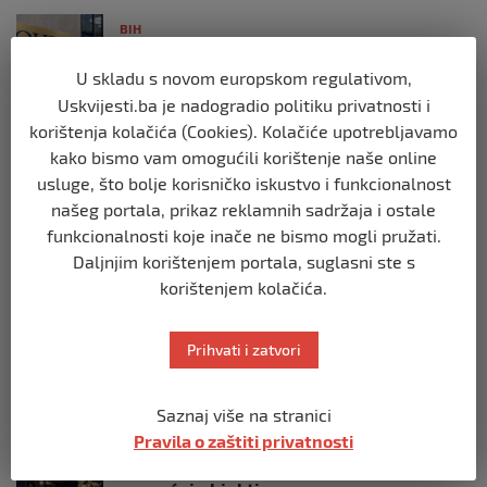
BIH
Postoje razne špekulacije oko ukidanja
OHR-a – šta vi mislite?
U skladu s novom europskom regulativom,
Uskvijesti.ba je nadogradio politiku privatnosti i
prije 3 mjeseca
korištenja kolačića (Cookies). Kolačiće upotrebljavamo
kako bismo vam omogućili korištenje naše online
BIH
usluge, što bolje korisničko iskustvo i funkcionalnost
Zašto Bakir Izetbegović trenutno ima
najveće šanse za povratak u
našeg portala, prikaz reklamnih sadržaja i ostale
Predsjedništvo BiH
funkcionalnosti koje inače ne bismo mogli pružati.
prije 3 mjeseca
Daljnjim korištenjem portala, suglasni ste s
korištenjem kolačića.
BIH
Demantij Federalnog ministarstva
Prihvati i zatvori
unutrašnjih poslova
prije 5 mjeseci
Saznaj više na stranici
Pravila o zaštiti privatnosti
BIH
Akcija SIPA-e: Pretresaju se stambeni i