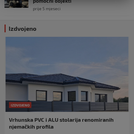
pomoćni objekti
prije 5 mjeseci
Izdvojeno
IZDVOJENO
Vrhunska PVC i ALU stolarija renomiranih
njemačkih profila