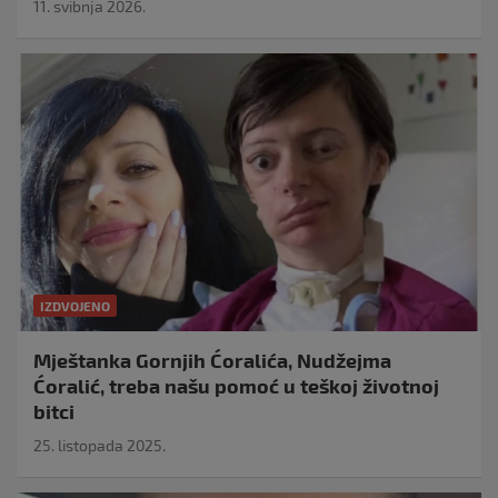
11. svibnja 2026.
IZDVOJENO
Mještanka Gornjih Ćoralića, Nudžejma
Ćoralić, treba našu pomoć u teškoj životnoj
bitci
25. listopada 2025.