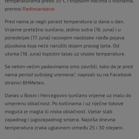
temperaturama preko 35°C i tropskim noćima u nizinama,
prenosi
Radiosarajevo
Pred nama je nagli porast temperatura iz dana u dan.
Vrijeme pretežno sunčano, jedino sutra (16. juna) i u
ponedeljak (17. juna) razvojem naoblake rijeđa pojava
pljuskova koja neće narušiti dojam pravog ljeta. Od
utorka (18. juna) toplotni talas uz visoke temperature.
Sa nekim većim padavinama smo završili, tako da je pred
nama period sušnijeg vremena”, napisali su na Facebook
stranici BHMeteo.
Danas u Bosni i Hercegovini sunčano vrijeme uz malu do
umjerenu oblačnost. Po kotlinama i uz riječne tokove
moguća je magla ili niska oblačnost. Vjetar slab
zapadnog i jugozapadnog smjera. Najviša dnevna
temperatura zraka uglavnom između 25 i 30 stepeni.