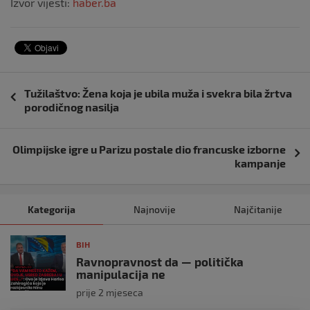
Izvor vijesti:
haber.ba
Navigacija
Tužilaštvo: Žena koja je ubila muža i svekra bila žrtva
objava
porodičnog nasilja
Olimpijske igre u Parizu postale dio francuske izborne
kampanje
Kategorija
Najnovije
Najčitanije
BIH
Ravnopravnost da — politička
manipulacija ne
prije 2 mjeseca