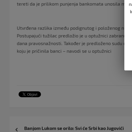
tereti da je prilikom punjenja bankomata unosila manj
n
Utvrđena razlika između podignutog i položenog novca
Postupajući tužilac predložio je u optužnici zabranu ob
dana pravosnažnosti. Također je predloženo sudu da 
koju je pričinila banci – navodi se u optužnici
Navigacija
Banjom Lukom se orilo: Svi će Srbi kao Jugovići