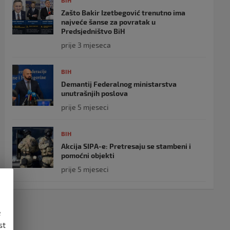
BIH
Zašto Bakir Izetbegović trenutno ima
najveće šanse za povratak u
Predsjedništvo BiH
prije 3 mjeseca
BIH
Demantij Federalnog ministarstva
unutrašnjih poslova
prije 5 mjeseci
BIH
Akcija SIPA-e: Pretresaju se stambeni i
pomoćni objekti
prije 5 mjeseci
e
st