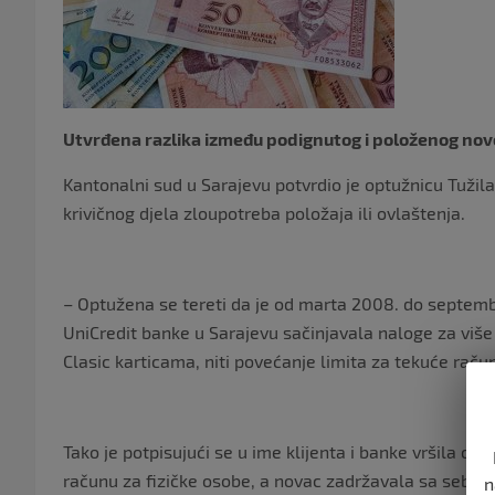
Utvrđena razlika između podignutog i položenog novc
Kantonalni sud u Sarajevu potvrdio je optužnicu Tužil
krivičnog djela zloupotreba položaja ili ovlaštenja.
– Optužena se tereti da je od marta 2008. do septembr
UniCredit banke u Sarajevu sačinjavala naloge za više 
Clasic karticama, niti povećanje limita za tekuće raču
Tako je potpisujući se u ime klijenta i banke vršila od
računu za fizičke osobe, a novac zadržavala sa sebe 
n