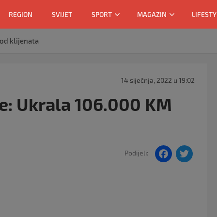
REGION
SVIJET
SPORT
MAGAZIN
LIFESTY
od klijenata
14 siječnja, 2022 u 19:02
e: Ukrala 106.000 KM
F
T
Podijeli:
a
w
c
itt
e
er
b