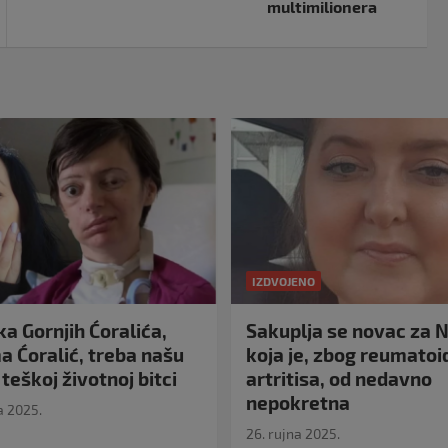
multimilionera
IZDVOJENO
a Gornjih Ćoralića,
Sakuplja se novac za N
 Ćoralić, treba našu
koja je, zbog reumato
teškoj životnoj bitci
artritisa, od nedavno
nepokretna
a 2025.
26. rujna 2025.