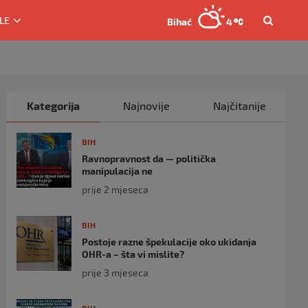
LE
Bihać
4
Kategorija
Najnovije
Najčitanije
BIH
Ravnopravnost da — politička
manipulacija ne
prije 2 mjeseca
BIH
Postoje razne špekulacije oko ukidanja
OHR-a – šta vi mislite?
prije 3 mjeseca