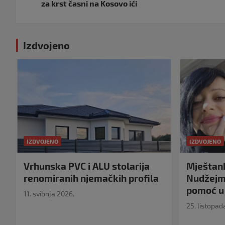
objava
za krst časni na Kosovo ići
Izdvojeno
IZDVOJENO
IZDVOJENO
Vrhunska PVC i ALU stolarija
Mještank
renomiranih njemačkih profila
Nudžejma
pomoć u 
11. svibnja 2026.
25. listopad