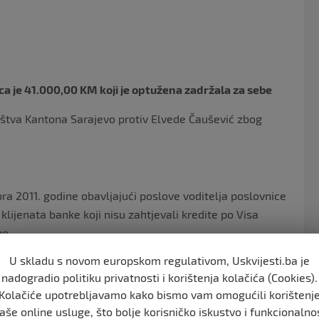
o
o
k
a je 41.000,00 KM koji je optužena zadržala za sebe
aštva Kantona Sarajevo protiv Elvede Čaušević zbog
a 2011. godine obavljajući poslove voditelja poslovnice
klijenata banke koji nisu zahtjevali kredite po Visa
ne.
U skladu s novom europskom regulativom, Uskvijesti.ba je
nadogradio politiku privatnosti i korištenja kolačića (Cookies).
obrenje Visa Clasic kredita i povećanje prekoračenja na
Kolačiće upotrebljavamo kako bismo vam omogućili korištenj
i to iznos od 65.000,00 KM. Istovremeno, optužena se
aše online usluge, što bolje korisničko iskustvo i funkcionalno