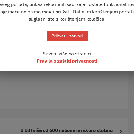
e novčane iznose od onih podignutih iz trezora.
ašeg portala, prikaz reklamnih sadržaja i ostale funkcionalnos
koje inače ne bismo mogli pružati. Daljnjim korištenjem portala
suglasni ste s korištenjem kolačića.
 je 41.000,00 KM koji je optužena zadržala za sebe.
Prihvati i zatvori
avljanja funkcije u trajanju od tri godine, računajući od
optužena nadoknadi štetu u iznosu od 106.000,00 KM
Saznaj više na stranici
Pravila o zaštiti privatnosti
U BiH više od 600 milionera i skoro stotinu