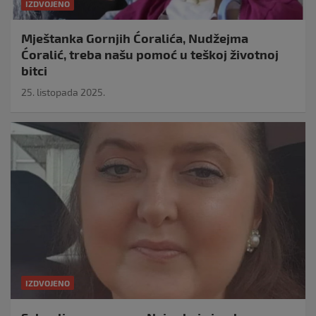
IZDVOJENO
Mještanka Gornjih Ćoralića, Nudžejma
Ćoralić, treba našu pomoć u teškoj životnoj
bitci
25. listopada 2025.
IZDVOJENO