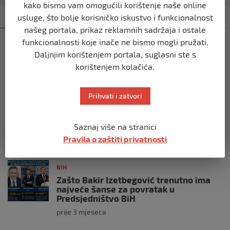
kako bismo vam omogućili korištenje naše online
Kategorija
Najnovije
Najčitanije
usluge, što bolje korisničko iskustvo i funkcionalnost
našeg portala, prikaz reklamnih sadržaja i ostale
funkcionalnosti koje inače ne bismo mogli pružati.
BIH
Daljnjim korištenjem portala, suglasni ste s
Ravnopravnost da — politička
manipulacija ne
korištenjem kolačića.
prije 2 mjeseca
Prihvati i zatvori
BIH
Postoje razne špekulacije oko ukidanja
Saznaj više na stranici
OHR-a – šta vi mislite?
Pravila o zaštiti privatnosti
prije 3 mjeseca
BIH
Zašto Bakir Izetbegović trenutno ima
najveće šanse za povratak u
Predsjedništvo BiH
prije 3 mjeseca