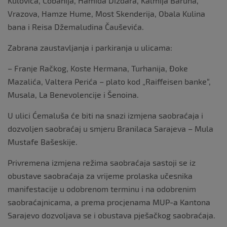
Kulovića, Čobanija, Hamida Dizdara, Kalmija Baruha,
Vrazova, Hamze Hume, Most Skenderija, Obala Kulina
bana i Reisa Džemaludina Čauševića.
Zabrana zaustavljanja i parkiranja u ulicama:
– Franje Račkog, Koste Hermana, Turhanija, Đoke
Mazalića, Valtera Perića – plato kod „Raiffeisen banke“,
Musala, La Benevolencije i Šenoina.
U ulici Ćemaluša će biti na snazi izmjena saobraćaja i
dozvoljen saobraćaj u smjeru Branilaca Sarajeva – Mula
Mustafe Bašeskije.
Privremena izmjena režima saobraćaja sastoji se iz
obustave saobraćaja za vrijeme prolaska učesnika
manifestacije u odobrenom terminu i na odobrenim
saobraćajnicama, a prema procjenama MUP-a Kantona
Sarajevo dozvoljava se i obustava pješačkog saobraćaja.