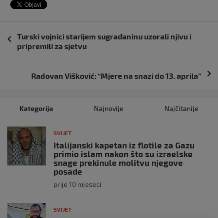
Navigacija
Turski vojnici starijem sugrađaninu uzorali njivu i
objava
pripremili za sjetvu
Radovan Višković: “Mjere na snazi do 13. aprila”
Kategorija
Najnovije
Najčitanije
SVIJET
Italijanski kapetan iz flotile za Gazu
primio islam nakon što su izraelske
snage prekinule molitvu njegove
posade
prije 10 mjeseci
SVIJET