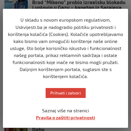
Brod “Mikeno” probio izraelsku blokadu
i uplovio u Gazu – kapetan iz Sarajeva
vijori zastavu BiH
U skladu s novom europskom regulativom,
prije 10 mjeseci
Uskvijesti.ba je nadogradio politiku privatnosti i
korištenja kolačića (Cookies). Kolačiće upotrebljavamo
SVIJET
kako bismo vam omogućili korištenje naše online
Opsadno stanje u Münchenu, odjeknulo
nekoliko eksplozija: Ima žrtava,
usluge, što bolje korisničko iskustvo i funkcionalnost
policijske snage na terenu
našeg portala, prikaz reklamnih sadržaja i ostale
prije 10 mjeseci
funkcionalnosti koje inače ne bismo mogli pružati.
Daljnjim korištenjem portala, suglasni ste s
korištenjem kolačića.
SVIJET
Putin: Spremni smo vojno uzvratiti
Zapadu
Prihvati i zatvori
prije 11 mjeseci
Saznaj više na stranici
SVIJET
Pravila o zaštiti privatnosti
Papa Lav XIV izjavio da je situacija vrlo
ozbiljna nakon izraelskog napada na
Dohu