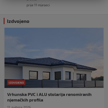
prije 11 mjeseci
Izdvojeno
IZDVOJENO
Vrhunska PVC i ALU stolarija renomiranih
njemačkih profila
11. svibnja 2026.