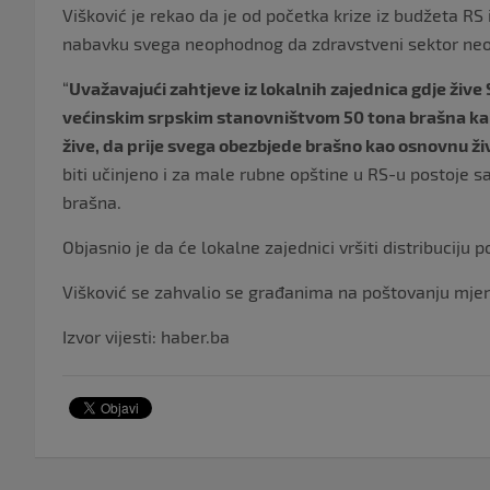
Višković je rekao da je od početka krize iz budžeta RS
nabavku svega neophodnog da zdravstveni sektor ne
“
Uvažavajući zahtjeve iz lokalnih zajednica gdje žive S
većinskim srpskim stanovništvom 50 tona brašna kak
žive, da prije svega obezbjede brašno kao osnovnu ž
biti učinjeno i za male rubne opštine u RS-u postoje
brašna.
Objasnio je da će lokalne zajednici vršiti distribuciju p
Višković se zahvalio se građanima na poštovanju mjer
Izvor vijesti: haber.ba