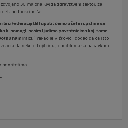
 izdvojeno 30 miliona KM za zdravstveni sektor, za
ometano funkcioniše.
rbi u Federaciji BiH uputit ćemo u četiri opštine sa
o bi pomogli našim ljudima povratnicima koji tamo
ivotnu namirnicu
“, rekao je Višković i dodao da će isto
 saznanja da neke od njih imaju problema sa nabavkom
o prioritetima.
a.