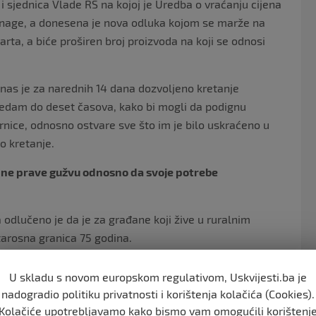
 i sjednica Vlade RS na kojoj je Uredba o vraćanju cijena
 snage, a donesena je nova odluka kojom se marže na
rta, a biće proširen broj proizvoda na koji se odnosi
anas je za narednih 14 dana dozvoljeno kretanje
edam do deset časova, kako bi mogli da podignu
nice, odnosno ostvare sve što im je bilo uskraćeno u
o kretanje.
a ne prave gužvu odnosno da svoje potrebe
a odlučeno je da je za građane koji žive u ruralnim
arosna granica 75 godina.
godina života jer imamo dosta ljudi koji su na selu koji
U skladu s novom europskom regulativom, Uskvijesti.ba je
na koliko je do sada bila granica. U ovu kategoriju smo
nadogradio politiku privatnosti i korištenja kolačića (Cookies).
voje poslove u pčelinjacima, s tim da moraju imati
Kolačiće upotrebljavamo kako bismo vam omogućili korištenj