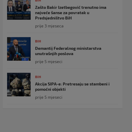
BIH
Zašto Bakir Izetbegović trenutno ima
najveće šanse za povratak u
Predsjedništvo BiH
prije 3 mjeseca
BIH
Demantij Federalnog ministarstva
unutrašnjih poslova
prije 5 mjeseci
BIH
Akcija SIPA-e: Pretresaju se stambeni i
pomoćni objekti
prije 5 mjeseci