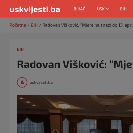
uskvijesti.ba
BIHAĆ
USK
BIH
Skip
Početna
BiH
Radovan Višković: “Mjere na snazi do 13. apri
to
content
BIH
Radovan Višković: “Mjer
uskvijesti.ba