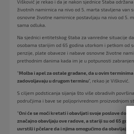
Višković je rekao i da je nakon sjednice Štaba održana
životnih namirnica na nivo od 5. marta stavljena van
osnovne životne namirnice postavljaju na nivo od 5. ma
sama odluka.
Na sjednici entitetskog štaba za vanredne situacije d
osobama starijim od 65 godina utorkom i petkom od s
penzije, plate obaveze i nabave osnovne životne namir
prethodnim danima kada im je u potpunosti zabranjen
“
Molba i apel za ostale građane, da u ovim terminim
zadovoljavaju u drugom terminu
“, rekao je Višković.
S ciljem podsticanja sijanja što više obradivih površin
područjima i bave se poljoprivrednom proizvodnjom st
“
Oni će se moći kretati i obavljati svoje poslove do 75 
značajno obavljaju ove radove, a stariji su od 65 godi
uvrstili i pčelare da i njima omogućimo da obavljaju s