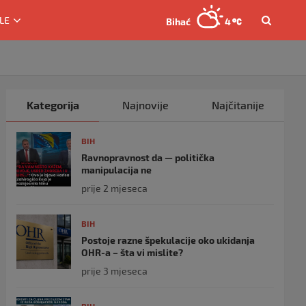
LE
Bihać
4
Kategorija
Najnovije
Najčitanije
BIH
Ravnopravnost da — politička
manipulacija ne
prije 2 mjeseca
BIH
Postoje razne špekulacije oko ukidanja
OHR-a – šta vi mislite?
prije 3 mjeseca