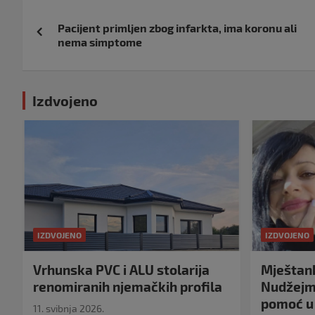
Navigacija
Pacijent primljen zbog infarkta, ima koronu ali
objava
nema simptome
Izdvojeno
IZDVOJENO
IZDVOJENO
Vrhunska PVC i ALU stolarija
Mještank
renomiranih njemačkih profila
Nudžejma
pomoć u 
11. svibnja 2026.