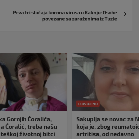
Prva tri slučaja korona virusa u Kaknju: Osobe
povezane sa zaraženima iz Tuzle
IZDVOJENO
a Gornjih Ćoralića,
Sakuplja se novac za N
 Ćoralić, treba našu
koja je, zbog reumato
teškoj životnoj bitci
artritisa, od nedavno