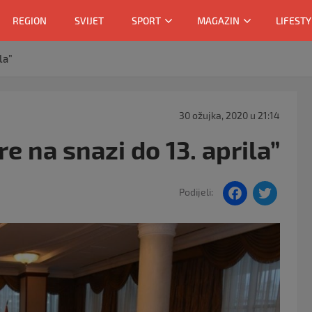
REGION
SVIJET
SPORT
MAGAZIN
LIFESTY
la”
30 ožujka, 2020 u 21:14
e na snazi do 13. aprila”
F
T
Podijeli:
a
w
c
itt
e
er
b
o