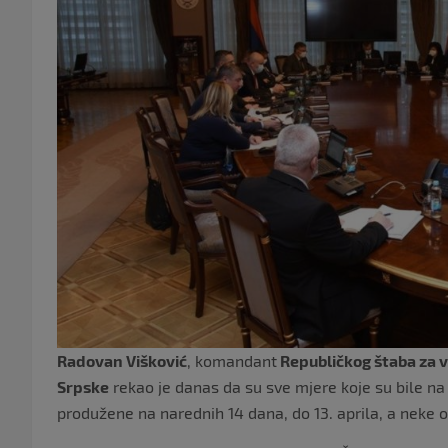
Radovan Višković
, komandant
Republičkog štaba za v
Srpske
rekao je danas da su sve mjere koje su bile na 
produžene na narednih 14 dana, do 13. aprila, a neke 