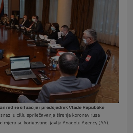
o
k
anredne situacije i predsjednik Vlade Republike
snazi u cilju spriječavanja širenja koronavirusa
od mjera su korigovane, javlja Anadolu Agency (AA).