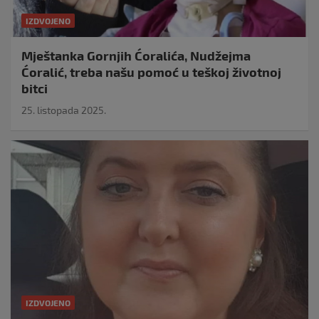
IZDVOJENO
Mještanka Gornjih Ćoralića, Nudžejma
Ćoralić, treba našu pomoć u teškoj životnoj
bitci
25. listopada 2025.
IZDVOJENO