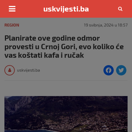
uskvijesti.ba
Skip
to
REGION
19 svibnja, 2024 u 18:57
content
Planirate ove godine odmor
provesti u Crnoj Gori, evo koliko će
vas koštati kafa i ručak
F
T
uskvijesti.ba
a
c
i
e
e
b
o
o