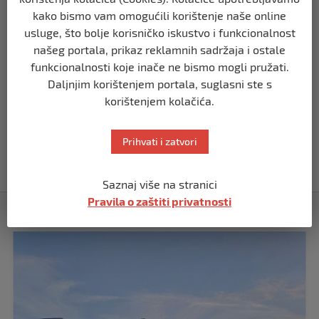
kako bismo vam omogućili korištenje naše online
REGION
usluge, što bolje korisničko iskustvo i funkcionalnost
Koza ogrebala dijete u zoološkom vrtu,
roditelji zvali hitnu i policiju: “Došli su
našeg portala, prikaz reklamnih sadržaja i ostale
uhapsiti kozu”
funkcionalnosti koje inače ne bismo mogli pružati.
prije 10 mjeseci
Daljnjim korištenjem portala, suglasni ste s
korištenjem kolačića.
REGION
Vučić dramatično: “Biće rata, Vojska
Prihvati i zatvori
Srbije je spremna”
prije 10 mjeseci
Saznaj više na stranici
Pravila o zaštiti privatnosti
Izdvojeno