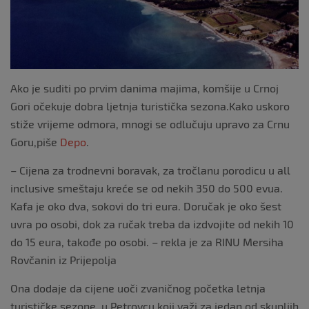
k
Ako je suditi po prvim danima majima, komšije u Crnoj
Gori očekuje dobra ljetnja turistička sezona.Kako uskoro
stiže vrijeme odmora, mnogi se odlučuju upravo za Crnu
Goru,piše
Depo
.
– Cijena za trodnevni boravak, za tročlanu porodicu u all
inclusive smeštaju kreće se od nekih 350 do 500 evua.
Kafa je oko dva, sokovi do tri eura. Doručak je oko šest
uvra po osobi, dok za ručak treba da izdvojite od nekih 10
do 15 eura, takođe po osobi. – rekla je za RINU Mersiha
Rovčanin iz Prijepolja
Ona dodaje da cijene uoči zvaničnog početka letnja
turističke sezone, u Petrovcu koji važi za jedan od skupljih