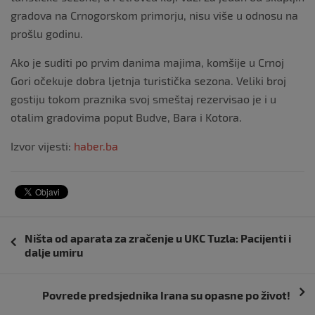
gradova na Crnogorskom primorju, nisu više u odnosu na
prošlu godinu.
Ako je suditi po prvim danima majima, komšije u Crnoj
Gori očekuje dobra ljetnja turistička sezona. Veliki broj
gostiju tokom praznika svoj smeštaj rezervisao je i u
otalim gradovima poput Budve, Bara i Kotora.
Izvor vijesti:
haber.ba
Navigacija
Ništa od aparata za zračenje u UKC Tuzla: Pacijenti i
objava
dalje umiru
Povrede predsjednika Irana su opasne po život!