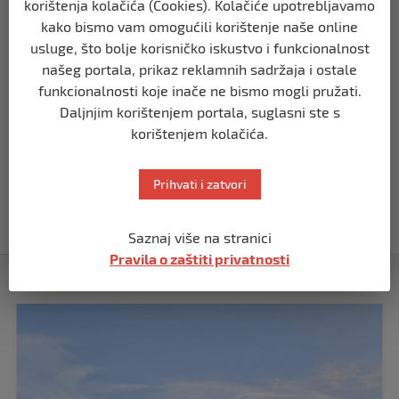
korištenja kolačića (Cookies). Kolačiće upotrebljavamo
prije 3 mjeseca
kako bismo vam omogućili korištenje naše online
usluge, što bolje korisničko iskustvo i funkcionalnost
BIH
našeg portala, prikaz reklamnih sadržaja i ostale
Demantij Federalnog ministarstva
unutrašnjih poslova
funkcionalnosti koje inače ne bismo mogli pružati.
Daljnjim korištenjem portala, suglasni ste s
prije 5 mjeseci
korištenjem kolačića.
BIH
Akcija SIPA-e: Pretresaju se stambeni i
Prihvati i zatvori
pomoćni objekti
prije 5 mjeseci
Saznaj više na stranici
Pravila o zaštiti privatnosti
Izdvojeno