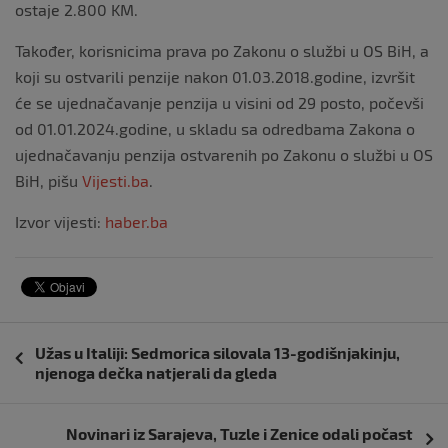
ostaje 2.800 KM.
Također, korisnicima prava po Zakonu o službi u OS BiH, a
koji su ostvarili penzije nakon 01.03.2018.godine, izvršit
će se ujednačavanje penzija u visini od 29 posto, počevši
od 01.01.2024.godine, u skladu sa odredbama Zakona o
ujednačavanju penzija ostvarenih po Zakonu o službi u OS
BiH, pišu
Vijesti.ba
.
Izvor vijesti:
haber.ba
Navigacija
Užas u Italiji: Sedmorica silovala 13-godišnjakinju,
objava
njenoga dečka natjerali da gleda
Novinari iz Sarajeva, Tuzle i Zenice odali počast