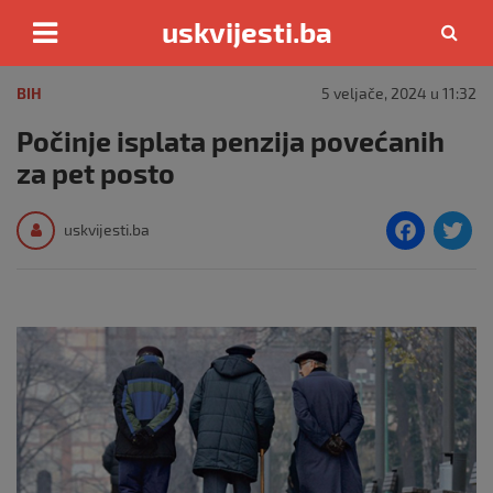
uskvijesti.ba
Skip
to
BIH
5 veljače, 2024 u 11:32
content
Počinje isplata penzija povećanih
za pet posto
F
T
uskvijesti.ba
a
c
i
e
e
b
o
o
k