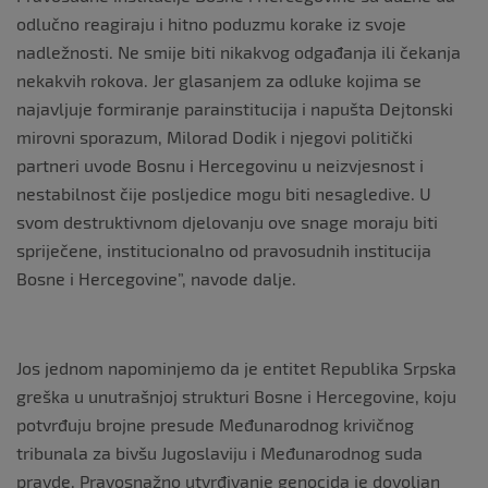
odlučno reagiraju i hitno poduzmu korake iz svoje
nadležnosti. Ne smije biti nikakvog odgađanja ili čekanja
nekakvih rokova. Jer glasanjem za odluke kojima se
najavljuje formiranje parainstitucija i napušta Dejtonski
mirovni sporazum, Milorad Dodik i njegovi politički
partneri uvode Bosnu i Hercegovinu u neizvjesnost i
nestabilnost čije posljedice mogu biti nesagledive. U
svom destruktivnom djelovanju ove snage moraju biti
spriječene, institucionalno od pravosudnih institucija
Bosne i Hercegovine”, navode dalje.
Jos jednom napominjemo da je entitet Republika Srpska
greška u unutrašnjoj strukturi Bosne i Hercegovine, koju
potvrđuju brojne presude Međunarodnog krivičnog
tribunala za bivšu Jugoslaviju i Međunarodnog suda
pravde. Pravosnažno utvrđivanje genocida je dovoljan