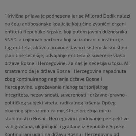
“Krivična prijava je podnesena jer se Milorad Dodik nalazi
na čelu antibosanske koalicije koju čine zvanični organi
entiteta Republike Srpske, koji putem javnih dužnosnika
SNSD-a i njihovih partnera koji su izabrani u institucije
tog entiteta, aktivno provode davno i sistemski smišljen
plan tihe secesije, odvajanje entiteta iz suverene vlasti
države Bosne i Hercegovine. Za nas je secesija u toku. Mi
smatramo da je država Bosna i Hercegovina napadnuta
zbog kontinuiranog negiranja države Bosne i
Hercegovine, ugrožavanja njenog teritorijalnog
integriteta, nezavisnosti, suverenosti i državno-pravno-
političkog subjektiviteta, radikalnog kršenja Općeg
okvirnog sporazuma za mir, što je prijetnja miru i
stabilnosti u Bosni i Hercegovini i podrivanje perspektive
svih građana, uključujući i građane iz Republike Srpske.
Kontinuirani udari na državu Bosnu i Hercegovinu od