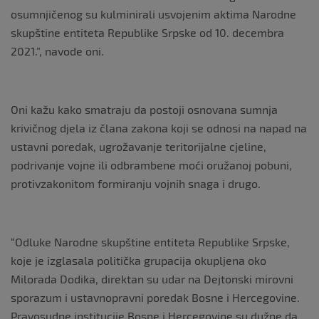
osumnjičenog su kulminirali usvojenim aktima Narodne
skupštine entiteta Republike Srpske od 10. decembra
2021.”, navode oni.
Oni kažu kako smatraju da postoji osnovana sumnja
krivičnog djela iz člana zakona koji se odnosi na napad na
ustavni poredak, ugrožavanje teritorijalne cjeline,
podrivanje vojne ili odbrambene moći oružanoj pobuni,
protivzakonitom formiranju vojnih snaga i drugo.
“Odluke Narodne skupštine entiteta Republike Srpske,
koje je izglasala politička grupacija okupljena oko
Milorada Dodika, direktan su udar na Dejtonski mirovni
sporazum i ustavnopravni poredak Bosne i Hercegovine.
Pravosudne institucije Bosne i Hercegovine su dužne da