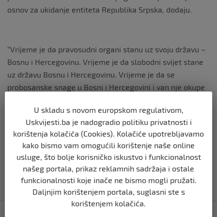
osnov za ukidanje entiteta Republika Srpska, dodaju.
“Vrijeme je da pravosudni organi stanu uz svoju državu –
Bosnu i Hercegovinu. Vrijeme je da slobodni svijet stane
uz državu Bosnu i Hercegovinu. Vrijeme je da se
probosanske snage u Bosni i Hercegovini i van nje okupe
na jednom strateškom cilju, odbrani države Bosne i
U skladu s novom europskom regulativom,
Hercegovine”, navodi se u saopćenju.
Uskvijesti.ba je nadogradio politiku privatnosti i
korištenja kolačića (Cookies). Kolačiće upotrebljavamo
kako bismo vam omogućili korištenje naše online
usluge, što bolje korisničko iskustvo i funkcionalnost
našeg portala, prikaz reklamnih sadržaja i ostale
funkcionalnosti koje inače ne bismo mogli pružati.
Daljnjim korištenjem portala, suglasni ste s
korištenjem kolačića.
Navigacija
Plenković u Mostaru: Jedna država, dva entiteta, tri