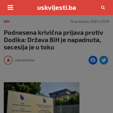
uskvijesti.ba
Skip
to
BIH
14 prosinca, 2021 u 10:19
content
Podnesena krivična prijava protiv
Dodika: Država BiH je napadnuta,
secesija je u toku
F
T
uskvijesti.ba
a
c
i
e
e
b
o
o