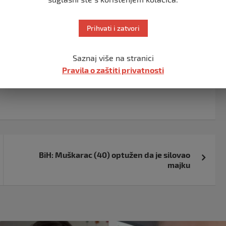
pštinu do kraja mandata. Frapantno je saznanje da je
tanja, što bi Vladi u kojoj je većina ministara pod
Prihvati i zatvori
adanje finansijama Kantona i kantonalnih ustanova –
snimak na svom Facebook profilu.
Saznaj više na stranici
Pravila o zaštiti privatnosti
BiH: Muškarac (40) optužen da je silovao
majku