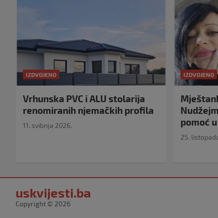
IZDVOJENO
IZDVOJENO
Vrhunska PVC i ALU stolarija
Mještank
renomiranih njemačkih profila
Nudžejma
pomoć u 
11. svibnja 2026.
25. listopad
uskvijesti.ba
Copyright © 2026