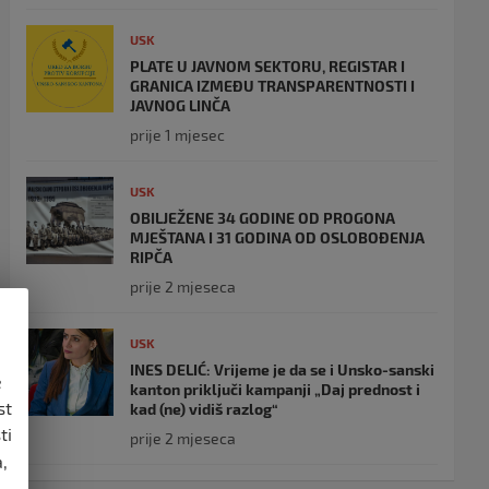
USK
PLATE U JAVNOM SEKTORU, REGISTAR I
GRANICA IZMEĐU TRANSPARENTNOSTI I
JAVNOG LINČA
prije 1 mjesec
USK
OBILJEŽENE 34 GODINE OD PROGONA
MJEŠTANA I 31 GODINA OD OSLOBOĐENJA
RIPČA
prije 2 mjeseca
USK
INES DELIĆ: Vrijeme je da se i Unsko-sanski
e
kanton priključi kampanji „Daj prednost i
st
kad (ne) vidiš razlog“
ti
prije 2 mjeseca
,