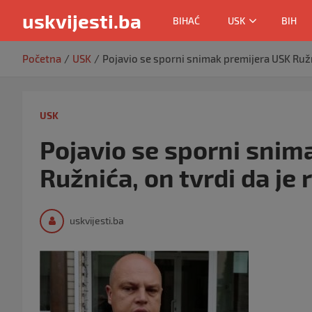
uskvijesti.ba
BIHAĆ
USK
BIH
Skip
Početna
USK
Pojavio se sporni snimak premijera USK Ružni
to
content
USK
Pojavio se sporni snim
Ružnića, on tvrdi da je 
uskvijesti.ba