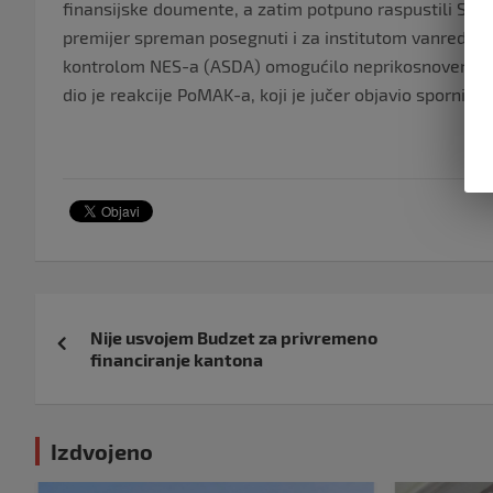
finansijske doumente, a zatim potpuno raspustili Sku
premijer spreman posegnuti i za institutom vanrednog s
kontrolom NES-a (ASDA) omogućilo neprikosnoveno vl
dio je reakcije PoMAK-a, koji je jučer objavio sporni 
Navigacija
Nije usvojem Budzet za privremeno
objava
financiranje kantona
Izdvojeno