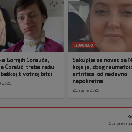
IZDVOJENO
a Gornjih Ćoralića,
Sakuplja se novac za N
 Ćoralić, treba našu
koja je, zbog reumato
teškoj životnoj bitci
artritisa, od nedavno
nepokretna
a 2025.
26. rujna 2025.
Ko
Sva prava z