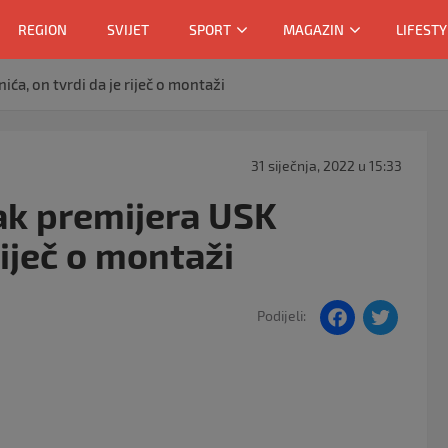
REGION
SVIJET
SPORT
MAGAZIN
LIFESTY
ća, on tvrdi da je riječ o montaži
31 siječnja, 2022 u 15:33
ak premijera USK
riječ o montaži
F
T
Podijeli:
a
w
c
itt
e
er
b