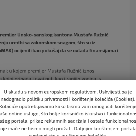
o
o
k
premijer Unsko-sanskog kantona Mustafa Ružnić
nju uredbi sa zakonskom snagom, što su iz
MAK) ocijenili kao pokušaj da se ovlada finansijama i
mak u kojem premijer Mustafa Ružnić iznosi
kojoj pripada i ovaj put, kao i ranijih godina, s
a Skupštini USK kako bi zloupotrijebili pritisak
U skladu s novom europskom regulativom, Uskvijesti.ba je
nika u cilju kreiranja pritiska na opoziciju, a kako bi
nadogradio politiku privatnosti i korištenja kolačića (Cookies).
vim stranačkim prostorijama usvojili bez postojanja
Kolačiće upotrebljavamo kako bismo vam omogućili korištenj
aše online usluge, što bolje korisničko iskustvo i funkcionalno
ašeg portala, prikaz reklamnih sadržaja i ostale funkcionalnos
-a (ASDA) i Mustafe Ružnića da potpuno ovladaju
koje inače ne bismo mogli pružati. Daljnjim korištenjem portala
oj sjednici, daleko od očiju javnosti, usvojili nužne
suglasni ste s korištenjem kolačića.