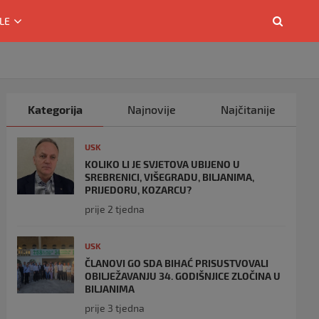
LE
Kategorija
Najnovije
Najčitanije
USK
KOLIKO LI JE SVJETOVA UBIJENO U
SREBRENICI, VIŠEGRADU, BILJANIMA,
PRIJEDORU, KOZARCU?
prije 2 tjedna
USK
ČLANOVI GO SDA BIHAĆ PRISUSTVOVALI
OBILJEŽAVANJU 34. GODIŠNJICE ZLOČINA U
BILJANIMA
prije 3 tjedna