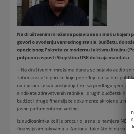
Na društvenim mrežama pojavio se snimak u kojem 
govori o uvođenju vanrednog stanja, budžetu, donoše
opozicionog Pokreta za modernu i aktivnu Krajinu (Po
potpuno raspusti Skupština USK do kraja mandata.
– Na društvenim mrežama danas se pojavio audio sni
zabrinjavajuće poruke koje potvrđuju da su on i politika 
namjerom čekali posljednji tren sa predlaganjem budžet
sindikata zdravstvenih radnika i drugih budžetskih koris
budžet i druge finansijske dokumente skrojene u njiho
jasne parlamentarne većine.
n
n
Iz audiosnimka koji je procurio jasna je namjera NES
finansijskim tokovima u Kantonu, tako što bi na vanredn