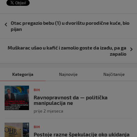
Navigacija
Otac pregazio bebu (1) u dvorištu porodične kuće, bio
objava
pijan
Muškarac ušao u kafić i zamolio goste da izađu, pa ga
zapalio
Kategorija
Najnovije
Najčitanije
BIH
Ravnopravnost da — politička
manipulacija ne
prije 2 mjeseca
BIH
Postoje razne špekulacije oko ukidanja