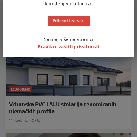
korištenjem kolačića.
Izdvojeno
Prihvati i zatvori
Saznaj više na stranici
Pravila o zaštiti privatnosti
IZDVOJENO
Vrhunska PVC i ALU stolarija renomiranih
njemačkih profila
11. svibnja 2026.