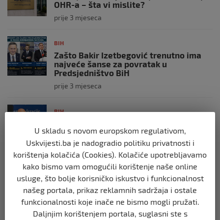
OHR-a – šta vi mislite?
prije 3 mjeseca
BIH
Zašto Bakir Izetbegović trenutno ima
najveće šanse za povratak u
Predsjedništvo BiH
prije 3 mjeseca
BIH
Demantij Federalnog ministarstva
U skladu s novom europskom regulativom,
unutrašnjih poslova
Uskvijesti.ba je nadogradio politiku privatnosti i
prije 5 mjeseci
korištenja kolačića (Cookies). Kolačiće upotrebljavamo
kako bismo vam omogućili korištenje naše online
BIH
usluge, što bolje korisničko iskustvo i funkcionalnost
Akcija SIPA-e: Pretresaju se stambeni i
našeg portala, prikaz reklamnih sadržaja i ostale
pomoćni objekti
funkcionalnosti koje inače ne bismo mogli pružati.
prije 5 mjeseci
Daljnjim korištenjem portala, suglasni ste s