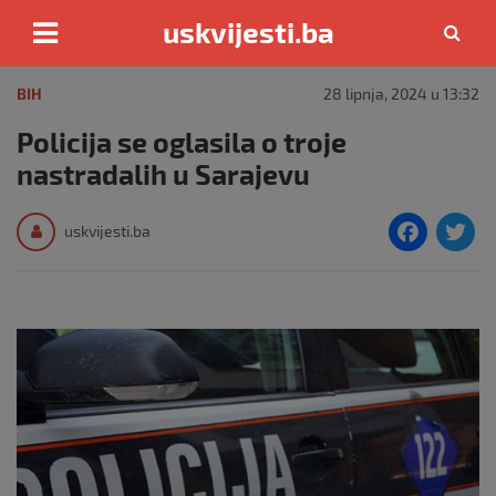
uskvijesti.ba
Skip
to
BIH
28 lipnja, 2024 u 13:32
content
Policija se oglasila o troje
nastradalih u Sarajevu
F
T
uskvijesti.ba
a
c
i
e
e
b
o
o
k