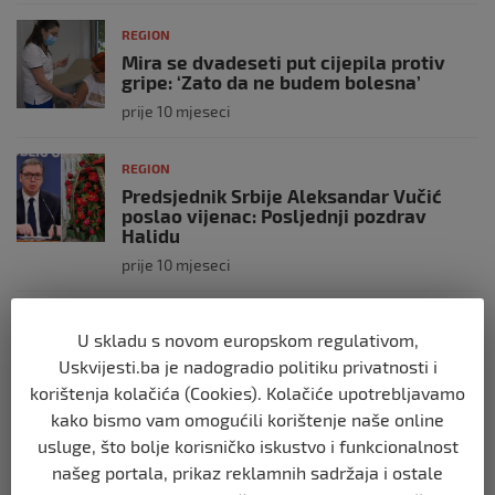
REGION
Mira se dvadeseti put cijepila protiv
gripe: ‘Zato da ne budem bolesna’
prije 10 mjeseci
REGION
Predsjednik Srbije Aleksandar Vučić
poslao vijenac: Posljednji pozdrav
Halidu
prije 10 mjeseci
REGION
U skladu s novom europskom regulativom,
Koza ogrebala dijete u zoološkom vrtu,
Uskvijesti.ba je nadogradio politiku privatnosti i
roditelji zvali hitnu i policiju: “Došli su
uhapsiti kozu”
korištenja kolačića (Cookies). Kolačiće upotrebljavamo
prije 10 mjeseci
kako bismo vam omogućili korištenje naše online
usluge, što bolje korisničko iskustvo i funkcionalnost
našeg portala, prikaz reklamnih sadržaja i ostale
REGION