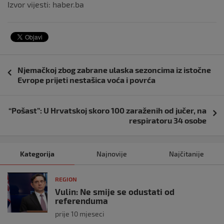
Izvor vijesti: haber.ba
Navigacija
Njemačkoj zbog zabrane ulaska sezoncima iz istočne
objava
Evrope prijeti nestašica voća i povrća
“Pošast”: U Hrvatskoj skoro 100 zaraženih od jučer, na
respiratoru 34 osobe
Kategorija
Najnovije
Najčitanije
REGION
Vulin: Ne smije se odustati od
referenduma
prije 10 mjeseci