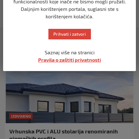
funkcionalnosti koje inače ne bismo mogli pružati.
Vučić dramatično: “Biće rata, Vojska
Srbije je spremna”
Daljnjim korištenjem portala, suglasni ste s
korištenjem kolačića.
prije 10 mjeseci
Prihvati i zatvori
Izdvojeno
Saznaj više na stranici
Pravila o zaštiti privatnosti
IZDVOJENO
Vrhunska PVC i ALU stolarija renomiranih
njemačkih profila