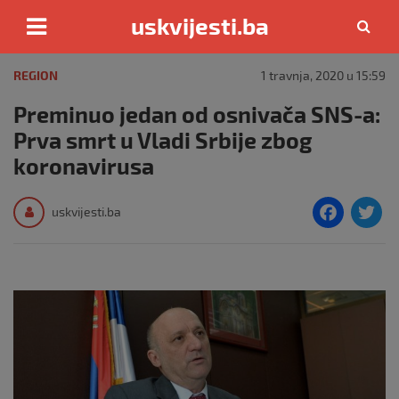
uskvijesti.ba
Skip
to
REGION
1 travnja, 2020 u 15:59
content
Preminuo jedan od osnivača SNS-a:
Prva smrt u Vladi Srbije zbog
koronavirusa
F
T
uskvijesti.ba
a
c
i
e
e
b
o
o