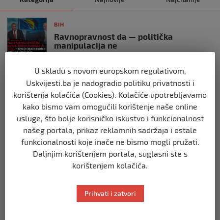
BIH
Ravnopravnost da — politička
manipulacija ne
prije 2 mjeseca
U skladu s novom europskom regulativom,
Uskvijesti.ba je nadogradio politiku privatnosti i
BIH
korištenja kolačića (Cookies). Kolačiće upotrebljavamo
Postoje razne špekulacije oko ukidanja
OHR-a – šta vi mislite?
kako bismo vam omogućili korištenje naše online
prije 3 mjeseca
usluge, što bolje korisničko iskustvo i funkcionalnost
našeg portala, prikaz reklamnih sadržaja i ostale
funkcionalnosti koje inače ne bismo mogli pružati.
BIH
Daljnjim korištenjem portala, suglasni ste s
Zašto Bakir Izetbegović trenutno ima
najveće šanse za povratak u
korištenjem kolačića.
Predsjedništvo BiH
prije 3 mjeseca
Prihvati i zatvori
BIH