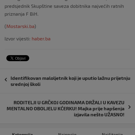
predsjednik Skupštine saveza dobitnika najvećih ratnih
priznanja F BiH.
(
Mostarski.ba
)
Izvor vijesti:
haber.ba
Navigacija
Identifikovan maloljetnik koji je uputio lažnu prijetnju
objava
srednjoj školi
RODITELJI U GRČKOJ GODINAMA DRŽALI U KAVEZU
MENTALNO OBOLJELU KĆERKU! Majka prije hapšenja
izjavila nešto UŽASNO!
Kategorija
Najnovije
Najčitanije