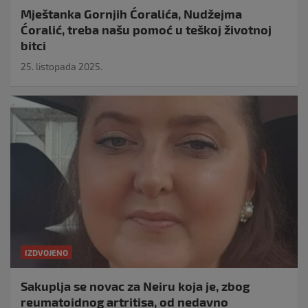
Mještanka Gornjih Ćoralića, Nudžejma
Ćoralić, treba našu pomoć u teškoj životnoj
bitci
25. listopada 2025.
IZDVOJENO
Sakuplja se novac za Neiru koja je, zbog
reumatoidnog artritisa, od nedavno