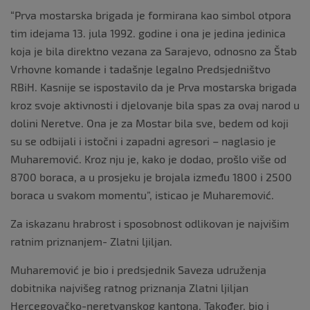
“Prva mostarska brigada je formirana kao simbol otpora
tim idejama 13. jula 1992. godine i ona je jedina jedinica
koja je bila direktno vezana za Sarajevo, odnosno za Štab
Vrhovne komande i tadašnje legalno Predsjedništvo
RBiH. Kasnije se ispostavilo da je Prva mostarska brigada
kroz svoje aktivnosti i djelovanje bila spas za ovaj narod u
dolini Neretve. Ona je za Mostar bila sve, bedem od koji
su se odbijali i istočni i zapadni agresori – naglasio je
Muharemović. Kroz nju je, kako je dodao, prošlo više od
8700 boraca, a u prosjeku je brojala između 1800 i 2500
boraca u svakom momentu”, isticao je Muharemović.
Za iskazanu hrabrost i sposobnost odlikovan je najvišim
ratnim priznanjem- Zlatni ljiljan.
Muharemović je bio i predsjednik Saveza udruženja
dobitnika najvišeg ratnog priznanja Zlatni ljiljan
Hercegovačko-neretvanskog kantona. Također, bio i