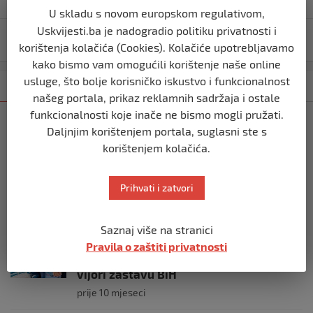
objava
U skladu s novom europskom regulativom,
Uskvijesti.ba je nadogradio politiku privatnosti i
Trump neće moći ući u 37 zemalja?
korištenja kolačića (Cookies). Kolačiće upotrebljavamo
kako bismo vam omogućili korištenje naše online
usluge, što bolje korisničko iskustvo i funkcionalnost
Kategorija
Najnovije
Najčitanije
našeg portala, prikaz reklamnih sadržaja i ostale
funkcionalnosti koje inače ne bismo mogli pružati.
SVIJET
Daljnjim korištenjem portala, suglasni ste s
Italijanski kapetan iz flotile za Gazu
korištenjem kolačića.
primio islam nakon što su izraelske
snage prekinule molitvu njegove
posade
Prihvati i zatvori
prije 10 mjeseci
Saznaj više na stranici
SVIJET
Pravila o zaštiti privatnosti
Brod “Mikeno” probio izraelsku blokadu
i uplovio u Gazu – kapetan iz Sarajeva
vijori zastavu BiH
prije 10 mjeseci