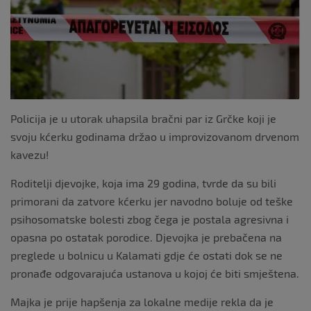
o
k
Policija je u utorak uhapsila bračni par iz Grčke koji je
svoju kćerku godinama držao u improvizovanom drvenom
kavezu!
Roditelji djevojke, koja ima 29 godina, tvrde da su bili
primorani da zatvore kćerku jer navodno boluje od teške
psihosomatske bolesti zbog čega je postala agresivna i
opasna po ostatak porodice. Djevojka je prebačena na
preglede u bolnicu u Kalamati gdje će ostati dok se ne
pronađe odgovarajuća ustanova u kojoj će biti smještena.
Majka je prije hapšenja za lokalne medije rekla da je