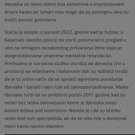
dejvojka za njeno dobro bila zatvorena u improvizovani
drveni kavez jer ljekari nisu mogli da joj pomognu iako su
tražili pomoć godinama.
Slučaj je dospio u javnost 2022. godine kad je tužilac u
Kalamati naredio policiji da izvrši preliminarni pregled u
vezi sa istragom nezakonitog pritvaranja žene kojoj je
dijagnostikovana umjerena mentalna retardacija.
Prethodno je socijalna služba utvrdila da djevojka živi u
prostoriji sa rešetkama i katancem dok su roditelji tvrdili
da je to jedini način da se spriječi agresivno ponašanje
djevojke i spriječi njen rizik od samopovrijeđivanja. Majka
djevojke tvrdi da su problemi počeli 2017. godine kad su
ostali bez leijka zahvaljujući kome je djevojka svoju
bolest držala pod kontrolom. Navela je i da su kćerku
vodili kod svih specijalista, ali da se niko nije u dovoljnoj
mjeri bavio njenim stanjem.