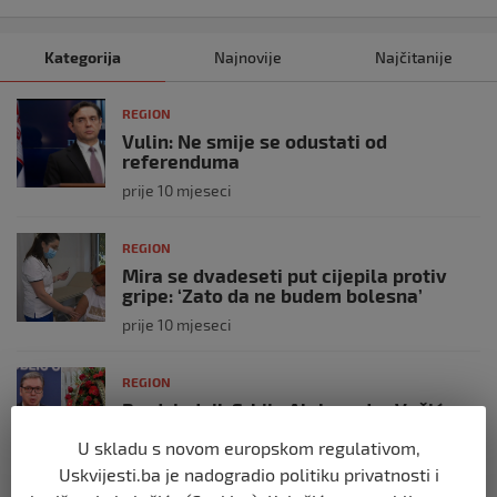
Kategorija
Najnovije
Najčitanije
REGION
Vulin: Ne smije se odustati od
referenduma
prije 10 mjeseci
REGION
Mira se dvadeseti put cijepila protiv
gripe: ‘Zato da ne budem bolesna’
prije 10 mjeseci
REGION
Predsjednik Srbije Aleksandar Vučić
poslao vijenac: Posljednji pozdrav
U skladu s novom europskom regulativom,
Halidu
Uskvijesti.ba je nadogradio politiku privatnosti i
prije 10 mjeseci