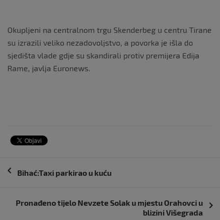
Okupljeni na centralnom trgu Skenderbeg u centru Tirane
su izrazili veliko nezadovoljstvo, a povorka je išla do
sjedišta vlade gdje su skandirali protiv premijera Edija
Rame, javlja Euronews.
Navigacija
Bihać:Taxi parkirao u kuću
objava
Pronađeno tijelo Nevzete Solak u mjestu Orahovci u
blizini Višegrada