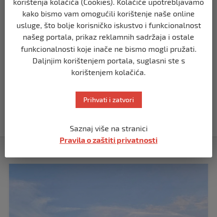
korištenja kolačića (Cookies). Kolačiće upotrebljavamo
kako bismo vam omogućili korištenje naše online
REGION
usluge, što bolje korisničko iskustvo i funkcionalnost
Koza ogrebala dijete u zoološkom vrtu,
našeg portala, prikaz reklamnih sadržaja i ostale
roditelji zvali hitnu i policiju: “Došli su
uhapsiti kozu”
funkcionalnosti koje inače ne bismo mogli pružati.
prije 10 mjeseci
Daljnjim korištenjem portala, suglasni ste s
korištenjem kolačića.
REGION
Vučić dramatično: “Biće rata, Vojska
Prihvati i zatvori
Srbije je spremna”
prije 10 mjeseci
Saznaj više na stranici
Pravila o zaštiti privatnosti
Izdvojeno