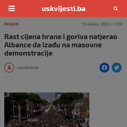
uskvijesti.ba
Skip
to
REGION
13 ožujka, 2022 u 17:08
content
Rast cijena hrane i goriva natjerao
Albance da izađu na masovne
demonstracije
F
T
uskvijesti.ba
a
c
i
e
e
b
o
o