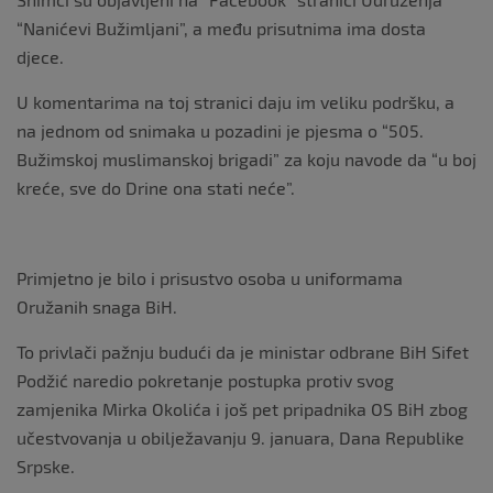
“Nanićevi Bužimljani”, a među prisutnima ima dosta
djece.
U komentarima na toj stranici daju im veliku podršku, a
na jednom od snimaka u pozadini je pjesma o “505.
Bužimskoj muslimanskoj brigadi” za koju navode da “u boj
kreće, sve do Drine ona stati neće”.
Primjetno je bilo i prisustvo osoba u uniformama
Oružanih snaga BiH.
To privlači pažnju budući da je ministar odbrane BiH Sifet
Podžić naredio pokretanje postupka protiv svog
zamjenika Mirka Okolića i još pet pripadnika OS BiH zbog
učestvovanja u obilježavanju 9. januara, Dana Republike
Srpske.