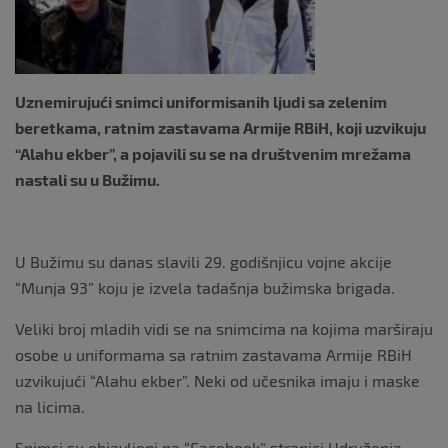
Uznemirujući snimci uniformisanih ljudi sa zelenim
beretkama, ratnim zastavama Armije RBiH, koji uzvikuju
“Alahu ekber”, a pojavili su se na društvenim mrežama
nastali su u Bužimu.
U Bužimu su danas slavili 29. godišnjicu vojne akcije
“Munja 93” koju je izvela tadašnja bužimska brigada.
Veliki broj mladih vidi se na snimcima na kojima marširaju
osobe u uniformama sa ratnim zastavama Armije RBiH
uzvikujući “Alahu ekber”. Neki od učesnika imaju i maske
na licima.
Snimci su objavljeni na “Facebook” stranici Udruženja