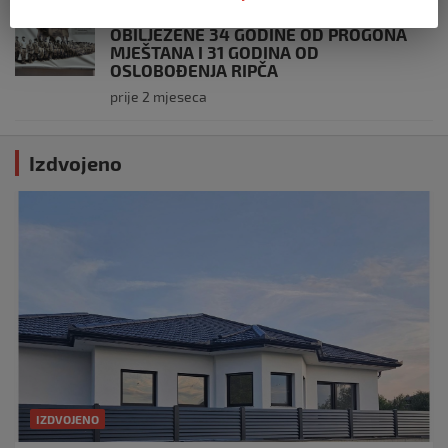
USK
OBILJEŽENE 34 GODINE OD PROGONA
MJEŠTANA I 31 GODINA OD
OSLOBOĐENJA RIPČA
prije 2 mjeseca
Izdvojeno
IZDVOJENO