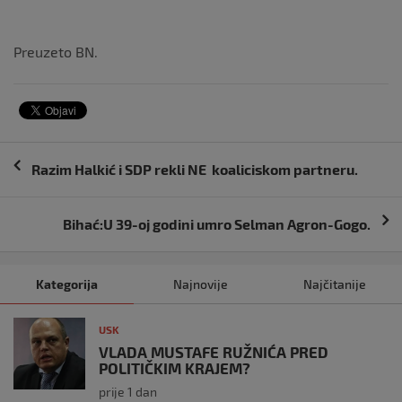
Preuzeto BN.
Navigacija
Razim Halkić i SDP rekli NE koaliciskom partneru.
objava
Bihać:U 39-oj godini umro Selman Agron-Gogo.
Kategorija
Najnovije
Najčitanije
USK
VLADA MUSTAFE RUŽNIĆA PRED
POLITIČKIM KRAJEM?
prije 1 dan