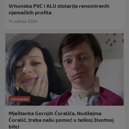
Vrhunska PVC i ALU stolarija renomiranih
njemačkih profila
11. svibnja 2026.
IZDVOJENO
Mještanka Gornjih Ćoralića, Nudžejma
Ćoralić, treba našu pomoć u teškoj životnoj
bitci