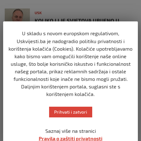
USK
KOLIKO LI JE SVJETOVA UBIJENO U
SREBRENICI, VIŠEGRADU, BILJANIMA,
PRIJEDORU, KOZARCU?
U skladu s novom europskom regulativom,
prije 3 tjedna
Uskvijesti.ba je nadogradio politiku privatnosti i
korištenja kolačića (Cookies). Kolačiće upotrebljavamo
kako bismo vam omogućili korištenje naše online
USK
usluge, što bolje korisničko iskustvo i funkcionalnost
ČLANOVI GO SDA BIHAĆ PRISUSTVOVALI
OBILJEŽAVANJU 34. GODIŠNJICE ZLOČINA
našeg portala, prikaz reklamnih sadržaja i ostale
U BILJANIMA
funkcionalnosti koje inače ne bismo mogli pružati.
prije 4 tjedna
Daljnjim korištenjem portala, suglasni ste s
korištenjem kolačića.
USK
PLATE U JAVNOM SEKTORU, REGISTAR I
Prihvati i zatvori
GRANICA IZMEĐU TRANSPARENTNOSTI I
JAVNOG LINČA
prije 2 mjeseca
Saznaj više na stranici
Pravila o zaštiti privatnosti