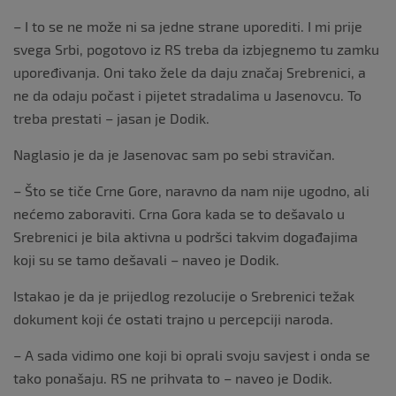
– I to se ne može ni sa jedne strane uporediti. I mi prije
svega Srbi, pogotovo iz RS treba da izbjegnemo tu zamku
upoređivanja. Oni tako žele da daju značaj Srebrenici, a
ne da odaju počast i pijetet stradalima u Јasenovcu. To
treba prestati – jasan je Dodik.
Naglasio je da je Јasenovac sam po sebi stravičan.
– Što se tiče Crne Gore, naravno da nam nije ugodno, ali
nećemo zaboraviti. Crna Gora kada se to dešavalo u
Srebrenici je bila aktivna u podršci takvim događajima
koji su se tamo dešavali – naveo je Dodik.
Istakao je da je prijedlog rezolucije o Srebrenici težak
dokument koji će ostati trajno u percepciji naroda.
– A sada vidimo one koji bi oprali svoju savjest i onda se
tako ponašaju. RS ne prihvata to – naveo je Dodik.