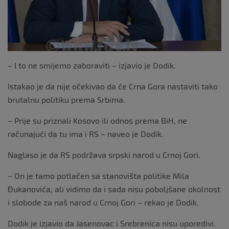
– I to ne smijemo zaboraviti – izjavio je Dodik.
Istakao je da nije očekivao da će Crna Gora nastaviti tako
brutalnu politiku prema Srbima.
– Prije su priznali Kosovo ili odnos prema BiH, ne
računajući da tu ima i RS – naveo je Dodik.
Naglaso je da RS podržava srpski narod u Crnoj Gori.
– On je tamo potlačen sa stanovišta politike Mila
Đukanovića, ali vidimo da i sada nisu poboljšane okolnost
i slobode za naš narod u Crnoj Gori – rekao je Dodik.
Dodik je izjavio da Јasenovac i Srebrenica nisu uporedivi.