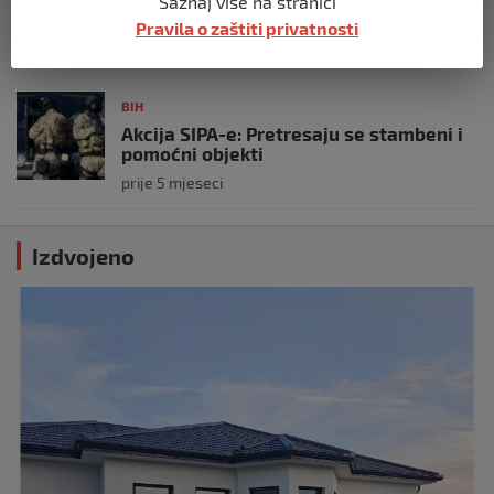
Saznaj više na stranici
unutrašnjih poslova
Pravila o zaštiti privatnosti
prije 5 mjeseci
BIH
Akcija SIPA-e: Pretresaju se stambeni i
pomoćni objekti
prije 5 mjeseci
Izdvojeno