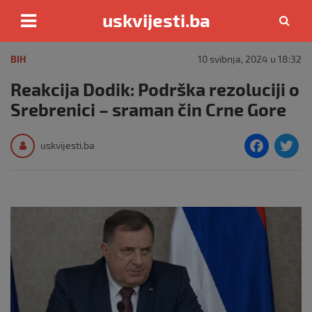
uskvijesti.ba
Skip
to
BIH
10 svibnja, 2024 u 18:32
content
Reakcija Dodik: Podrška rezoluciji o
Srebrenici – sraman čin Crne Gore
F
T
uskvijesti.ba
a
c
i
e
e
b
o
o
k