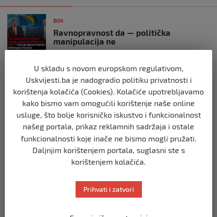
BIH
Ravnopravnost da — politička
manipulacija ne
prije 2 mjeseca
U skladu s novom europskom regulativom,
Uskvijesti.ba je nadogradio politiku privatnosti i
BIH
Postoje razne špekulacije oko ukidanja
korištenja kolačića (Cookies). Kolačiće upotrebljavamo
OHR-a – šta vi mislite?
kako bismo vam omogućili korištenje naše online
prije 3 mjeseca
usluge, što bolje korisničko iskustvo i funkcionalnost
našeg portala, prikaz reklamnih sadržaja i ostale
funkcionalnosti koje inače ne bismo mogli pružati.
BIH
Zašto Bakir Izetbegović trenutno ima
Daljnjim korištenjem portala, suglasni ste s
najveće šanse za povratak u
korištenjem kolačića.
Predsjedništvo BiH
prije 3 mjeseca
Prihvati i zatvori
BIH
Demantij Federalnog ministarstva