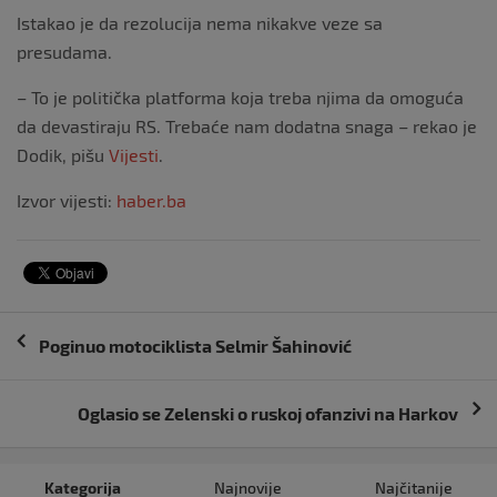
Istakao je da rezolucija nema nikakve veze sa
presudama.
– To je politička platforma koja treba njima da omoguća
da devastiraju RS. Trebaće nam dodatna snaga – rekao je
Dodik, pišu
Vijesti
.
Izvor vijesti:
haber.ba
Navigacija
Poginuo motociklista Selmir Šahinović
objava
Oglasio se Zelenski o ruskoj ofanzivi na Harkov
Kategorija
Najnovije
Najčitanije