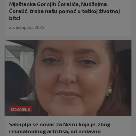
Mještanka Gornjih Ćoralića, Nudžejma
Ćoralić, treba našu pomoć u teškoj životnoj
bitci
25. listopada 2025.
IZDVOJENO
Sakuplja se novac za Neiru koja je, zbog
reumatoidnog artritisa, od nedavno