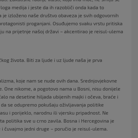
loga medija i jeste da ih razobliči onda kada to
ma je izloženo naše društvo obaveza je svih odgovornih
 protagonisti proganjani. Osuđujemo svaku vrstu pritiska
ju na prijetnje našoj državi – akcentirao je reisul-ulema
og života. Biti za ljude i uz ljude naša je prva
onalizma, koje nam se nude ovih dana. Srednjovjekovne
ebe. One nikome, a pogotovo nama u Bosni, nisu donijele
lo na desetine hiljada ubijenih majki i očeva, braće i
u da se odupremo pokušaju oživljavanja politike
asu i porijeklo, narodnu ili vjersku pripadnost. Ne
ta politika sve u crno zavila. Bosna i Hercegovina je
e i čuvajmo jedni druge – poručio je reisul-ulema.