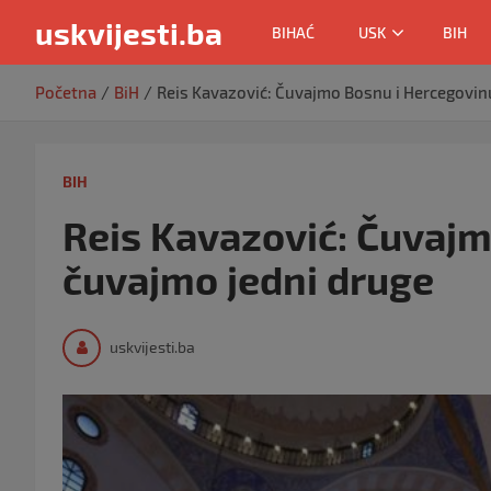
uskvijesti.ba
BIHAĆ
USK
BIH
Skip
Početna
BiH
Reis Kavazović: Čuvajmo Bosnu i Hercegovinu
to
content
BIH
Reis Kavazović: Čuvajm
čuvajmo jedni druge
uskvijesti.ba