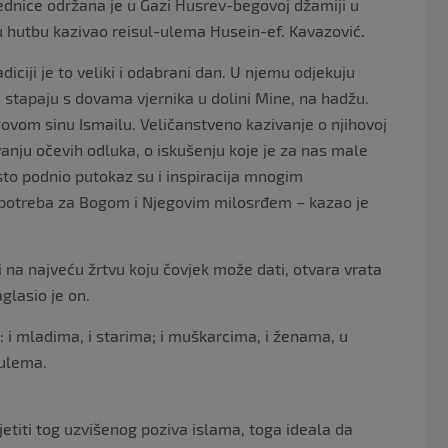
dnice održana je u Gazi Husrev-begovoj džamiji u
 hutbu kazivao reisul-ulema Husein-ef. Kavazović.
ciji je to veliki i odabrani dan. U njemu odjekuju
e stapaju s dovama vjernika u dolini Mine, na hadžu.
egovom sinu Ismailu. Veličanstveno kazivanje o njihovoj
anju očevih odluka, o iskušenju koje je za nas male
rsto podnio putokaz su i inspiracija mnogim
ša potreba za Bogom i Njegovim milosrđem – kazao je
 i na najveću žrtvu koju čovjek može dati, otvara vrata
glasio je on.
m: i mladima, i starima; i muškarcima, i ženama, u
-ulema.
etiti tog uzvišenog poziva islama, toga ideala da