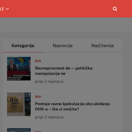
LE
Kategorija
Najnovije
Najčitanije
BIH
Ravnopravnost da — politička
manipulacija ne
prije 2 mjeseca
BIH
Postoje razne špekulacije oko ukidanja
OHR-a – šta vi mislite?
prije 2 mjeseca