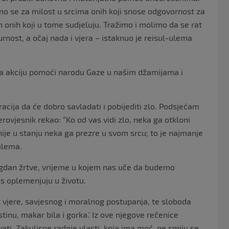
mo se za milost u srcima onih koji snose odgovornost za
ih onih koji u tome sudjeluju. Tražimo i molimo da se rat
rnost, a očaj nada i vjera – istaknuo je reisul-ulema
na akciju pomoći narodu Gaze u našim džamijama i
cija da će dobro savladati i pobijediti zlo. Podsjećam
rovjesnik rekao: “Ko od vas vidi zlo, neka ga otkloni
ije u stanju neka ga prezre u svom srcu; to je najmanje
-ulema.
gdan žrtve, vrijeme u kojem nas uče da budemo
as oplemenjuju u životu.
t vjere, savjesnog i moralnog postupanja, te sloboda
tinu, makar bila i gorka.’ Iz ove njegove rečenice
ti. Zakulisne radnje vlasti, koja ima moć, ne smiju se