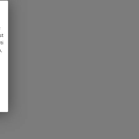
e
st
ti
,