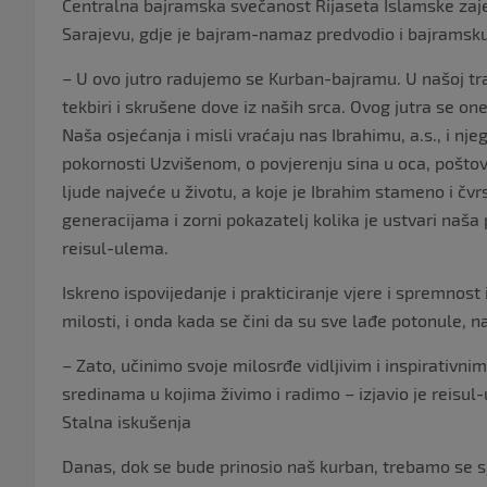
Centralna bajramska svečanost Rijaseta Islamske zaje
Sarajevu, gdje je bajram-namaz predvodio i bajramsku
– U ovo jutro radujemo se Kurban-bajramu. U našoj tradi
tekbiri i skrušene dove iz naših srca. Ovog jutra se on
Naša osjećanja i misli vraćaju nas Ibrahimu, a.s., i nj
pokornosti Uzvišenom, o povjerenju sina u oca, poštov
ljude najveće u životu, a koje je Ibrahim stameno i čv
generacijama i zorni pokazatelj kolika je ustvari na
reisul-ulema.
Iskreno ispovijedanje i prakticiranje vjere i spremnost
milosti, i onda kada se čini da su sve lađe potonule, na
– Zato, učinimo svoje milosrđe vidljivim i inspirativni
sredinama u kojima živimo i radimo – izjavio je reisul
Stalna iskušenja
Danas, dok se bude prinosio naš kurban, trebamo se sj