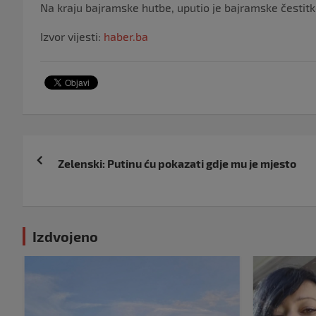
Na kraju bajramske hutbe, uputio je bajramske česti
Izvor vijesti:
haber.ba
Navigacija
Zelenski: Putinu ću pokazati gdje mu je mjesto
objava
Izdvojeno