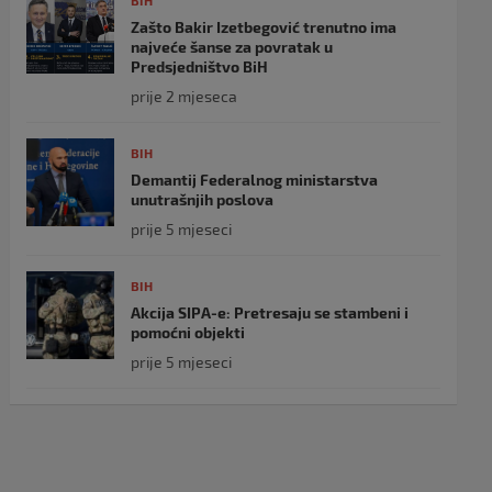
BIH
Zašto Bakir Izetbegović trenutno ima
najveće šanse za povratak u
Predsjedništvo BiH
prije 2 mjeseca
BIH
Demantij Federalnog ministarstva
unutrašnjih poslova
prije 5 mjeseci
BIH
Akcija SIPA-e: Pretresaju se stambeni i
pomoćni objekti
prije 5 mjeseci