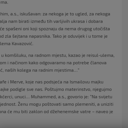
lema.
him, a.s., iskušavan: za nekoga je to ugled, za nekoga
lja nam birati između tih varljivih ukrasa i dobara
it će spašeni oni koji spoznaju da nema drugog utočišta
 od zla šejtana napasnika. Tako je oduvijek i u tome je
ulema Kavazović.
i, u komšiluku, na radnom mjestu, kazao je reisul-ulema,
votom i načinom kako odgovaramo na potrebe članova
oć, naših kolega na radnim mjestima…“
Safe i Merve, koje nas podsjeća na Ismailovu majku
 majke podigle sve nas. Poštujmo materinstvo, njegujmo
, kćerci, unuci… Muhammed, a.s., govorio je: “Na svijetu
ijednost. Ženu mogu poštovati samo plemeniti, a uniziti
 ona će mu biti zaklon od džehenemske vatre – naveo je