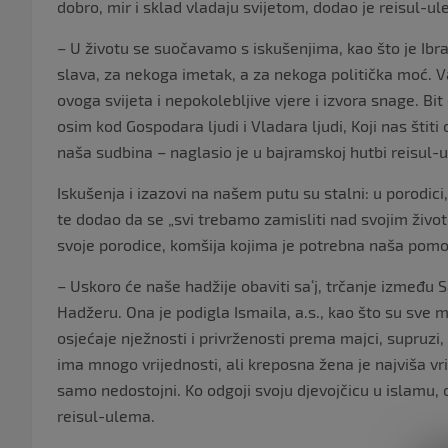
dobro, mir i sklad vladaju svijetom, dodao je reisul-u
– U životu se suočavamo s iskušenjima, kao što je Ibra
slava, za nekoga imetak, a za nekoga politička moć. Va
ovoga svijeta i nepokolebljive vjere i izvora snage. B
osim kod Gospodara ljudi i Vladara ljudi, Koji nas štiti
naša sudbina – naglasio je u bajramskoj hutbi reisul-
Iskušenja i izazovi na našem putu su stalni: u porodic
te dodao da se „svi trebamo zamisliti nad svojim ži
svoje porodice, komšija kojima je potrebna naša pom
– Uskoro će naše hadžije obaviti saʿj, trčanje između 
Hadžeru. Ona je podigla Ismaila, a.s., kao što su sve
osjećaje nježnosti i privrženosti prema majci, supruzi
ima mnogo vrijednosti, ali kreposna žena je najviša vr
samo nedostojni. Ko odgoji svoju djevojčicu u islamu,
reisul-ulema.