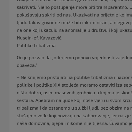
sakrivati. Njeno postupanje mora biti transparentno. U
pokušavaju sakriti od nas. Ukazivati na prijetnje koji
ljudi. Takav govor ne može biti inkriminiran, a njegovi
na one koji ukazuju na anomalije u društvu i koji ukazu
Husein-ef. Kavazović.
Politike tribalizma
On je pozvao da „otkrijemo ponovo vrijednosti zajedničk
obaveza.“
– Ne smijemo pristajati na politike tribalizma i naci
politike i politike XIX stoljeća moramo ostaviti iza s
ništa dobro, osim masovnih grobnica u kojima je skonča
sestara. Apeliram na ljude koji nose vjeru u svom src
tribalizma i da ostanemo u službi ljudi, bez obzira na r
slušajmo vođe koji pozivaju na saborovanje, jer nas je 
naša domovina, lijepa i nikome nije tijesna. Čuvajmo j