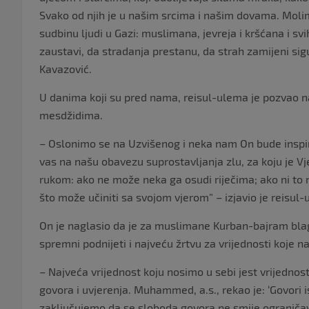
Svako od njih je u našim srcima i našim dovama. Moli
sudbinu ljudi u Gazi: muslimana, jevreja i kršćana i sv
zaustavi, da stradanja prestanu, da strah zamijeni sigu
Kavazović.
U danima koji su pred nama, reisul-ulema je pozvao 
mesdžidima.
– Oslonimo se na Uzvišenog i neka nam On bude inspira
vas na našu obavezu suprostavljanja zlu, za koju je Vje
rukom: ako ne može neka ga osudi riječima; ako ni to n
što može učiniti sa svojom vjerom” – izjavio je reisul
On je naglasio da je za muslimane Kurban-bajram bla
spremni podnijeti i najveću žrtvu za vrijednosti koje n
– Najveća vrijednost koju nosimo u sebi jest vrijednos
govora i uvjerenja. Muhammed, a.s., rekao je: ‘Govori is
zaključujemo da se sloboda govora ne smije ograničava