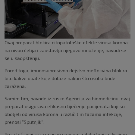
Ovaj preparat blokira citopatološke efekte virusa korona
na nivou ćelija i zaustavlja njegovo množenje, navodi se
se u saopštenju.
Pored toga, imunosupresivno dejstvo meflokvina blokira
bilo kakve upale koje dolaze nakon što osoba bude
zaražena.
Samim tim, navode iz ruske Agencija za biomedicinu, ovaj
preparat osigurava efikasno liječenje pacijenata koji su
oboljeli od virusa korona u različitim fazama infekcije,
prenosi “Sputnjik”.
Prvi slučajevi zaraze ovim virusom zabilježeni su krajem