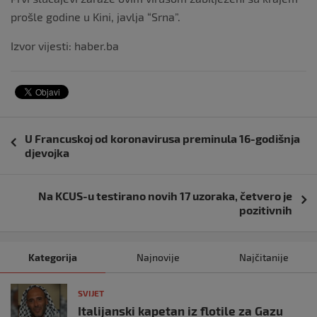
prošle godine u Kini, javlja “Srna”.
Izvor vijesti: haber.ba
Navigacija
U Francuskoj od koronavirusa preminula 16-godišnja
objava
djevojka
Na KCUS-u testirano novih 17 uzoraka, četvero je
pozitivnih
Kategorija
Najnovije
Najčitanije
SVIJET
Italijanski kapetan iz flotile za Gazu