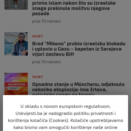
primio islam nakon što su izraelske
snage prekinule molitvu njegove
posade
prije 10 mjeseci
SVIJET
Brod “Mikeno” probio izraelsku blokadu
i uplovio u Gazu – kapetan iz Sarajeva
vijori zastavu BiH
prije 10 mjeseci
SVIJET
Opsadno stanje u Münchenu, odjeknulo
nekoliko eksplozija: Ima žrtava,
policijske snage na terenu
prije 10 mjeseci
U skladu s novom europskom regulativom,
Uskvijesti.ba je nadogradio politiku privatnosti i
SVIJET
korištenja kolačića (Cookies). Kolačiće upotrebljavamo
Putin: Spremni smo vojno uzvratiti
kako bismo vam omogućili korištenje naše online
Zapadu