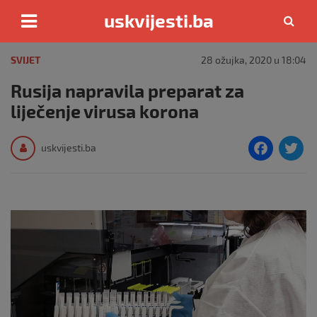
uskvijesti.ba
Skip
to
SVIJET
28 ožujka, 2020 u 18:04
content
Rusija napravila preparat za
liječenje virusa korona
F
T
uskvijesti.ba
a
c
i
e
e
b
o
o
k