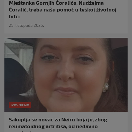
Mještanka Gornjih Ćoralića, Nudžejma
Ćoralić, treba našu pomoć u teškoj životnoj
bitci
25. listopada 2025.
IZDVOJENO
Sakuplja se novac za Neiru koja je, zbog
reumatoidnog artritisa, od nedavno