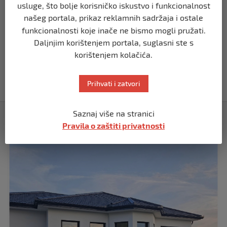
usluge, što bolje korisničko iskustvo i funkcionalnost
prije 11 mjeseci
našeg portala, prikaz reklamnih sadržaja i ostale
funkcionalnosti koje inače ne bismo mogli pružati.
SVIJET
Daljnjim korištenjem portala, suglasni ste s
Papa Lav XIV izjavio da je situacija vrlo
korištenjem kolačića.
ozbiljna nakon izraelskog napada na
Dohu
prije 11 mjeseci
Prihvati i zatvori
Saznaj više na stranici
Izdvojeno
Pravila o zaštiti privatnosti