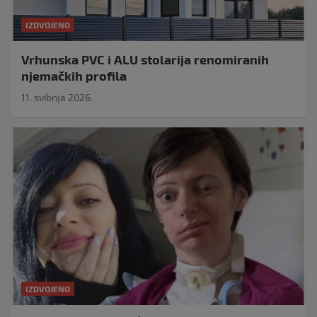
IZDVOJENO
Vrhunska PVC i ALU stolarija renomiranih
njemačkih profila
11. svibnja 2026.
IZDVOJENO