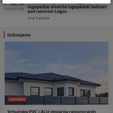
Amela Bunić po struci magistar
logopedije otvorila logopedski kabinet
pod nazivom Logos
prije 4 godine
Izdvojeno
IZDVOJENO
Vrhunska PVC i ALU stolarija renomiranih