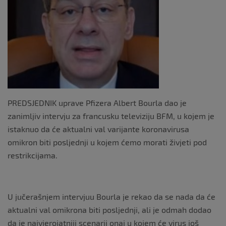
k
PREDSJEDNIK uprave Pfizera Albert Bourla dao je
zanimljiv intervju za francusku televiziju BFM, u kojem je
istaknuo da će aktualni val varijante koronavirusa
omikron biti posljednji u kojem ćemo morati živjeti pod
restrikcijama.
U jučerašnjem intervjuu Bourla je rekao da se nada da će
aktualni val omikrona biti posljednji, ali je odmah dodao
da je najvjerojatniji scenarij onaj u kojem će virus još