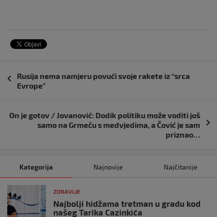
Navigacija
Rusija nema namjeru povući svoje rakete iz “srca
objava
Evrope”
On je gotov / Jovanović: Dodik politiku može voditi još
samo na Grmeču s medvjedima, a Čović je sam
priznao…
Kategorija
Najnovije
Najčitanije
ZDRAVLJE
Najbolji hidžama tretman u gradu kod
našeg Tarika Cazinkića