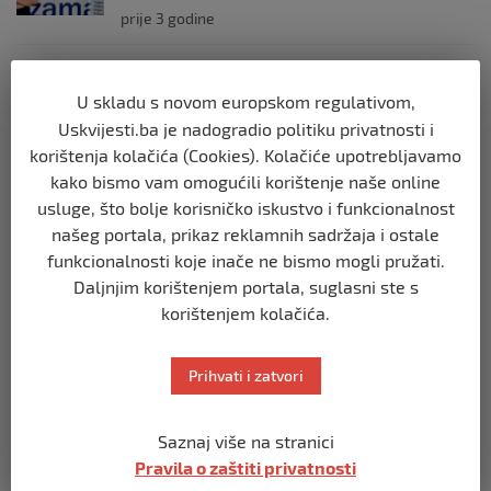
prije 3 godine
ZDRAVLJE
Pušenje u tinejdžerskoj dobi povezano s
U skladu s novom europskom regulativom,
manjom moći mozga!
Uskvijesti.ba je nadogradio politiku privatnosti i
prije 3 godine
korištenja kolačića (Cookies). Kolačiće upotrebljavamo
kako bismo vam omogućili korištenje naše online
usluge, što bolje korisničko iskustvo i funkcionalnost
ZDRAVLJE
našeg portala, prikaz reklamnih sadržaja i ostale
U Bosni i Hercegovini nedostaje čak 50
posto ljekara opće prakse
funkcionalnosti koje inače ne bismo mogli pružati.
prije 3 godine
Daljnjim korištenjem portala, suglasni ste s
korištenjem kolačića.
ZDRAVLJE
10% POPUSTA NA LABORATORIJSKE
Prihvati i zatvori
PRETRAGE U POLIKLINICI MUMINOVIĆ!
prije 4 godine
Saznaj više na stranici
Pravila o zaštiti privatnosti
ZDRAVLJE