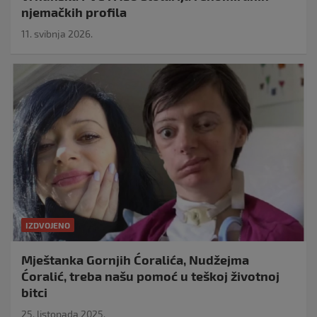
njemačkih profila
11. svibnja 2026.
IZDVOJENO
Mještanka Gornjih Ćoralića, Nudžejma
Ćoralić, treba našu pomoć u teškoj životnoj
bitci
25. listopada 2025.