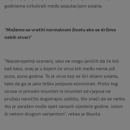
godinama cirkulirati među populacijom svijeta.
“
Možemo se vratiti normalnom životu ako se držimo
nekih stvari”
“Najvjerojatniji scenarij, iako ne mogu jamčiti da će biti
baš tako, onaj je u kojem će virus biti među nama još
puno, puno godina. To je virus koji se širi diljem svijeta,
tako da ga je jako teško potpuno eliminirati. Protiv tog
virusa ni prirodni imunitet ni imunitet od cjepiva ne
pružaju naročito dugotrajnu zaštitu, što znači da se netko
tko je zaražen može opet zaraziti sljedeće godine, istom
ili nekom drugom varijantom”, rekao je Bourla.