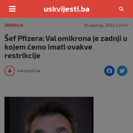
uskvijesti.ba
Skip
to
ZDRAVLJE
18 siječnja, 2022 u 10:47
content
Šef Pfizera: Val omikrona je zadnji u
kojem ćemo imati ovakve
restrikcije
F
T
uskvijesti.ba
a
c
i
e
e
b
o
o